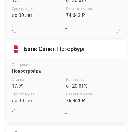
17.4
от 20.01%
зоной,
Срок кредита
Платеж в месяц
несколько
до 30 лет
74,642 ₽
спален
с
отдельным
гардеробом
и
Банк Санкт-Петербург
мастер-
спальни
Программа
с
Новостройка
личным
Ставка
Нач. взнос
санузлом.
17.99
от 20.01%
Лоты
Срок кредита
Платеж в месяц
до 30 лет
76,961 ₽
передаются
в
использование
с
чистовой