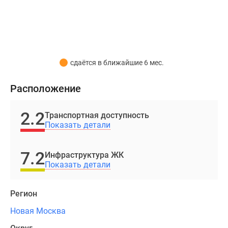
4
корпуса
с
комфортной
высотой
сдаётся в ближайшие 6 мес.
от
7
Расположение
до
12
2.2
Транспортная доступность
этажей.
Показать детали
Фасады
облицуют
7.2
Инфраструктура ЖК
клинкерным
Показать детали
светлым
кирпичом
Регион
с
яркими
Новая Москва
цветовыми