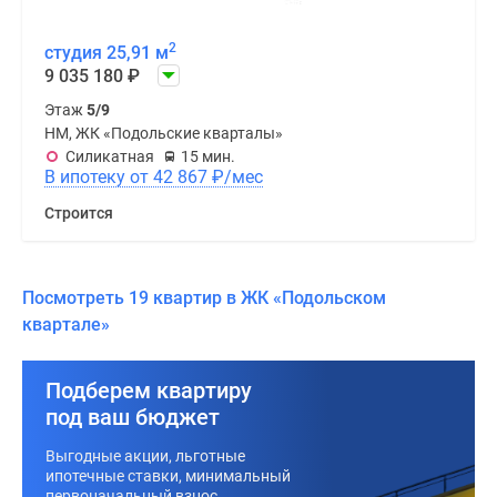
2
студия 25,91 м
9 035 180
₽
Этаж
5/9
НМ, ЖК «Подольские кварталы»
Силикатная
15 мин.
В ипотеку от 42 867
₽
/мес
Строится
Посмотреть 19 квартир в ЖК «Подольском
квартале»
Подберем квартиру
под ваш бюджет
Выгодные акции, льготные
ипотечные ставки, минимальный
первоначальный взнос