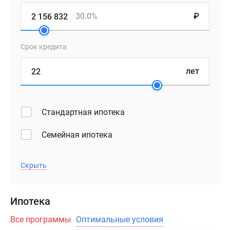
несколько
30.0%
₽
окон
с
видом
Срок кредита
на
двор,
лет
в
однокомнатных
вариантах
Стандартная ипотека
–
широкие
Семейная ипотека
балконы
и
Скрыть
низкие
подоконники,
двухкомнатные
Ипотека
квартиры
представлены
Все программы
Оптимальные условия