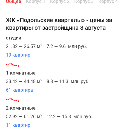
Общее
Корпус 1
Корпус 2
Корпус 3
Корпус 4
пешей
доступности
от
ЖК «Подольские кварталы» - цены за
дома
квартиры от застройщика 8 августа
расположено
несколько
студии
остановок
2
21.82 — 26.57 м
7.2 — 9.6 млн руб.
общественного
19 квартир
транспорта,
за
8
1-комнатные
минут
2
33.42 — 44.48 м
8.8 — 11.3 млн руб.
на
61 квартира
автомобиле
легко
добраться
2-комнатные
до
2
52.92 — 61.26 м
12.2 — 15.8 млн руб.
железнодорожной
11 квартир
станции