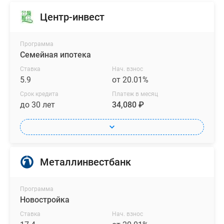
с
раздельными
Центр-инвест
санузлами
и
Программа
просторными
Семейная ипотека
прихожими,
Ставка
Нач. взнос
а
5.9
от 20.01%
в
Срок кредита
Платеж в месяц
трех-
до 30 лет
34,080 ₽
и
четырехкомнатных
евроквартирах
–
практичные
Металлинвестбанк
кухни-
гостиные
Программа
с
Новостройка
выделенной
Ставка
Нач. взнос
обеденной