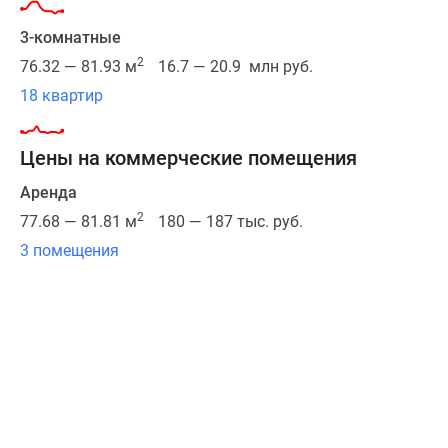
«Силикатная».
Путь
3-комнатные
до
2
76.32 — 81.93 м
16.7 — 20.9 млн руб.
центра
18 квартир
столицы
займёт
Цены на коммерческие помещения
не
более
Аренда
часа,
2
77.68 — 81.81 м
180 — 187 тыс. руб.
до
3 помещения
международного
аэропорта
«Внуково»
–
45
минут.
Будет
возведено