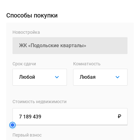
окружающий
природный
Способы покупки
ландшафт.
Новостройка
В
квартирографии
проекта
предлагаются
Срок сдачи
Комнатность
лоты
классического
и
евроформата
с
Стоимость недвижимости
разнообразными
планировками:
₽
в
уютных
Первый взнос
студиях