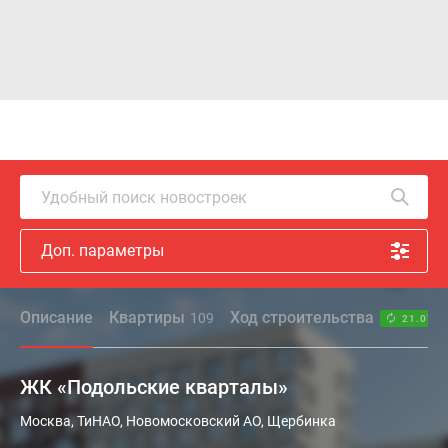
Удобный поиск новостроек
Доп. параметры
Описание
Квартиры
Ход строительства
109
21.07.2
ЖК «Подольские кварталы»
«Подольские
Москва, ТиНАО, Новомосковский АО, Щербинка
Кварталы»