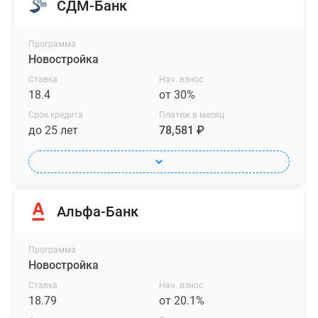
СДМ-Банк
отделкой:
в
Программа
комнатах
Новостройка
будут
натяжные
Ставка
Нач. взнос
18.4
от 30%
потолки,
светлые
Срок кредита
Платеж в месяц
до 25 лет
78,581 ₽
обои
под
покраску
и
ламинат
Альфа-Банк
с
рисунком
под
Программа
Новостройка
древесину,
стены
Ставка
Нач. взнос
18.79
от 20.1%
и