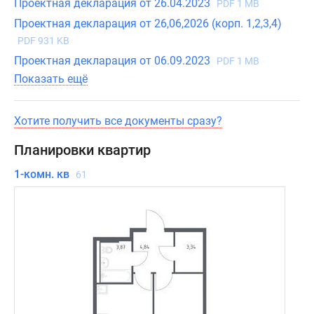
элементы
Проектная декларация от 26.04.2023
PDF 1 MB
на
Проектная декларация от 26,06,2026 (корп. 1,2,3,4)
стенах.
PDF 931 KB
Для
Проектная декларация от 06.09.2023
PDF 1 MB
колясок
Показать ещё
и
велосипедов
предусмотрены
Хотите получить все документы сразу?
специальные
Планировки квартир
помещения,
а
1-комн. кв
61
безопасное
проживание
обеспечат
камеры
видеонаблюдения.
Приобрести
квартиры