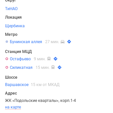
Округ
акцентами,
корзины
ТиНАО
для
Локация
кондиционеров
аккуратно
Щербинка
скроют
Метро
технику
Бунинская аллея
27 мин.
и
сохранят
Станция МЦД
эстетичный
Остафьево
9 мин.
вид
Силикатная
15 мин.
зданий,
из
Шоссе
остекленных
Варшавское
15 км от МКАД
балконов
откроется
Адрес
панорамный
ЖК «Подольские кварталы», корп.1-4
вид
на карте
на