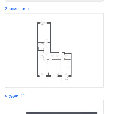
3-комн. кв
18
студии
19