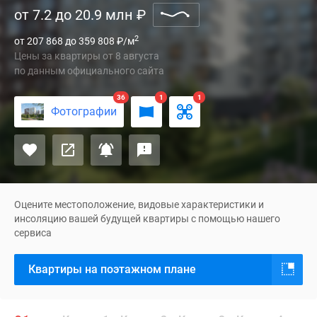
от 7.2 до 20.9 млн
₽
–
проект
2
от 207 868 до 359 808
₽
/м
комфорт-
Цены за квартиры
от
8 августа
класса
по данным официального сайта
от
девелопера
36
1
1
Фотографии
«Самолет».
Жилой
комплекс
строится
в
Новой
Оцените местоположение, видовые характеристики и
Москве,
инсоляцию вашей будущей квартиры с помощью нашего
сервиса
неподалеку
от
Квартиры на поэтажном плане
Рязановского
шоссе.
В