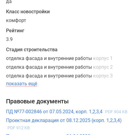
да
в
Класс новостройки
холлы
будет
комфорт
попадать
Рейтинг
много
3.9
естественного
света,
Стадия строительства
спокойные
отделка фасада и внутренние работы
корпус 1
оттенки
отделка фасада и внутренние работы
корпус 2
интерьера
отделка фасада и внутренние работы
корпус 3
дополнят
показать ещё
растения
в
вазах,
Правовые документы
удобная
ПД №77-002846 от 07.05.2024, корп. 1,2,3,4
PDF 904 KB
мебель
Проектная декларация от 08.12.2025 (корп. 1,2,3,4)
и
декоративные
PDF 912 KB