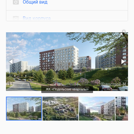
Общий вид
Вид корпуса
Благоустройство
Холл
Квартиры с отделкой
Отделка
ЖК «Подольские кварталы»
Ход строительства
Нежилые помещения
Визуализация