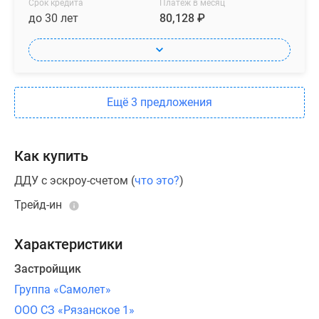
пол
Срок кредита
Платеж в месяц
санузлов
до 30 лет
80,128 ₽
отделают
керамической
плиткой,
в
Ещё 3 предложения
ванных
комнатах
установят
Как купить
всю
необходимую
ДДУ с эскроу-счетом (
что это?
)
сантехнику,
Трейд-ин
есть
возможность
приобретения
Характеристики
мебельных
Застройщик
комплектов
Группа «Самолет»
от
застройщика.
ООО СЗ «Рязанское 1»