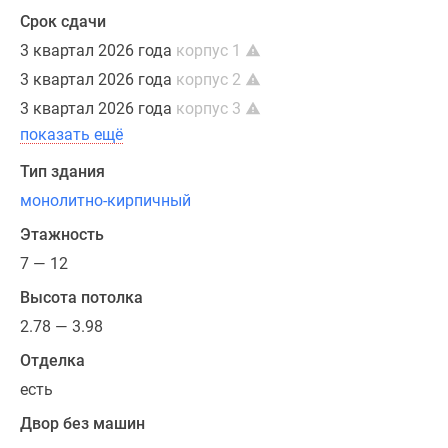
Срок сдачи
Входные
3 квартал 2026 года
корпус 1
группы
3 квартал 2026 года
корпус 2
«Подольских
Кварталов»
3 квартал 2026 года
корпус 3
расположатся
показать ещё
на
Тип здания
одном
монолитно-кирпичный
уровне
с
Этажность
тротуаром,
7 — 12
в
соответствии
Высота потолка
условиям
2.78 — 3.98
безбарьерной
Отделка
среды.
есть
Благодаря
панорамному
Двор без машин
остеклению