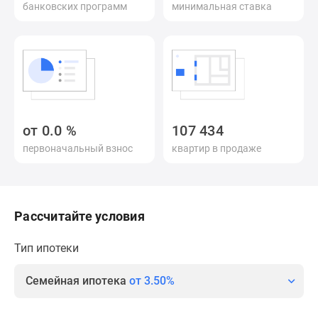
банковских программ
минимальная ставка
Специальные
предложения
Коммерческие
помещения
Продавцы
и
застройщики
от
0.0
%
107 434
Панорамы
первоначальный взнос
квартир в продаже
новостроек
Видеообзор
новостроек
Экспертиза
Рассчитайте условия
новостроек
Экология
Тип ипотеки
Москвы
и
Семейная ипотека
от 3.50%
Подмосковья
Студии