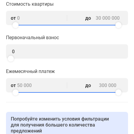
1-
Стоимость квартиры
комнатные
2-
от
до
комнатные
3-
Первоначальный взнос
комнатные
Квартиры
на
карте
Ипотечный
Ежемесячный платеж
калькулятор
Семейная
от
до
ипотека
Военная
ипотека
Банки
и
Попробуйте изменить условия фильтрации
программы
для получения большего количества
предложений
Медиа