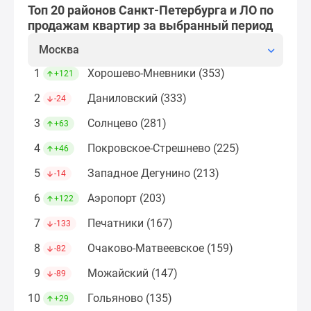
застройщиком
Топ 20 районов Санкт-Петербурга и ЛО по
Rutube
продажам квартир за выбранный период
Поиск
Москва
дома
в
1
Хорошево-Мневники (353)
+121
Москве
2
Даниловский (333)
-24
Программа
реновации
3
Солнцево (281)
+63
в
4
Покровское-Стрешнево (225)
+46
Москве
Новостройки
5
Западное Дегунино (213)
-14
премиум-
6
Аэропорт (203)
+122
класса
Новостройки
7
Печатники (167)
-133
бизнес-
8
Очаково-Матвеевское (159)
-82
класса
Рассрочка
9
Можайский (147)
-89
Траншевая
10
Гольяново (135)
+29
ипотека