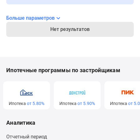
Новости
недвижимости
Больше параметров
Мнение
эксперта
Нет результатов
Аналитика
рынка
Покупателю
Экспертиза
новостроек
Ипотечные программы по застройщикам
Эксперты
и
авторы
О
проекте
Ипотека
от 5.80%
Ипотека
от 5.90%
Ипотека
от 5.00%
Контакты
Реклама
Аналитика
на
сайте
Отчетный период
Vk