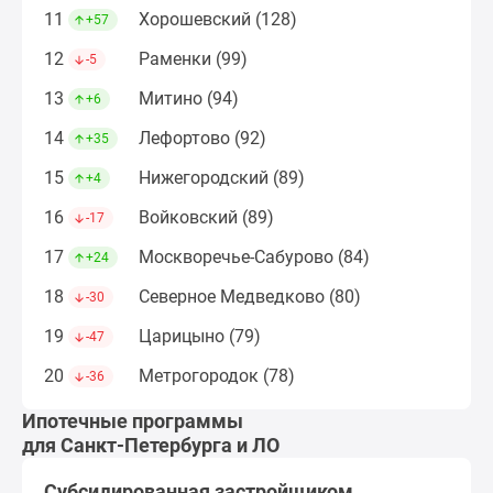
Дома
11
Хорошевский (128)
+57
и
12
Раменки (99)
-5
коттеджи
Коттеджные
13
Митино (94)
+6
поселки
14
Лефортово (92)
+35
в
Новой
15
Нижегородский (89)
+4
Москве
16
Войковский (89)
-17
Готовые
коттеджные
17
Москворечье-Сабурово (84)
+24
поселки
18
Северное Медведково (80)
-30
Строящиеся
коттеджные
19
Царицыно (79)
-47
поселки
20
Метрогородок (78)
-36
Коттеджные
поселки
Ипотечные программы
в
для Санкт-Петербурга и ЛО
лесу
Субсидированная застройщиком
Коттеджные