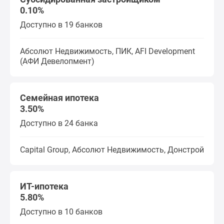
0.10%
поселки
у
Доступно в 19 банков
водоема
Коттеджные
Абсолют Недвижимость, ПИК, AFI Development
поселки
(АФИ Девелопмент)
в
ипотеку
Бизнес-
Семейная ипотека
центры
3.50%
Коттеджи
Доступно в 24 банка
Скидки
и
Capital Group, Абсолют Недвижимость, Донстрой
акции
Макс
ИТ-ипотека
5.80%
Доступно в 10 банков