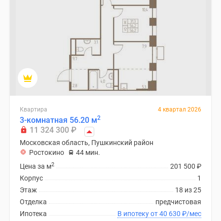
поселки
у
водоема
Коттеджные
поселки
в
ипотеку
Бизнес-
центры
Квартира
4 квартал 2026
Коттеджи
2
3-комнатная 56.20 м
Скидки
11 324 300
₽
и
Московская область, Пушкинский район
акции
Ростокино
44 мин.
Макс
2
Цена за м
201 500
₽
Корпус
1
Этаж
18 из 25
Отделка
предчистовая
Ипотека
В ипотеку от 40 630
₽
/мес