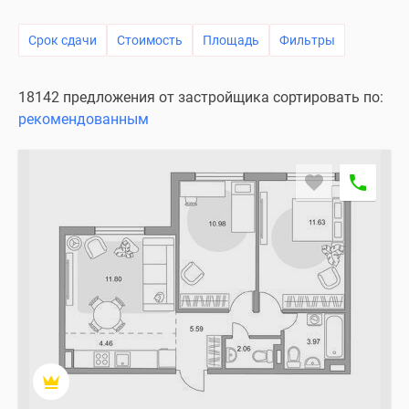
Специальные
Срок сдачи
Стоимость
Площадь
Фильтры
предложения
Коммерческие
помещения
18142 предложения от застройщика сортировать по:
Продавцы
рекомендованным
и
застройщики
Панорамы
новостроек
Видеообзор
новостроек
Экспертиза
новостроек
Экология
Москвы
и
Подмосковья
Студии