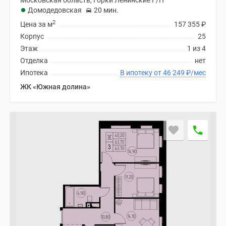
Московская область, Горки Ленинские Г/П
Домодедовская
20 мин.
2
Цена за м
157 355
₽
Корпус
25
Этаж
1 из 4
Отделка
нет
Ипотека
В ипотеку от 46 249
₽
/мес
ЖК «Южная долина»