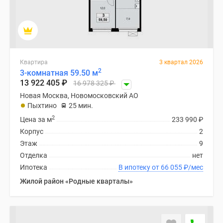
Квартира
3 квартал 2026
2
3-комнатная 59.50 м
13 922 405
₽
16 978 325
₽
Новая Москва, Новомосковский АО
Пыхтино
25 мин.
2
Цена за м
233 990
₽
Корпус
2
Этаж
9
Отделка
нет
Ипотека
В ипотеку от 66 055
₽
/мес
Жилой район «Родные кварталы»