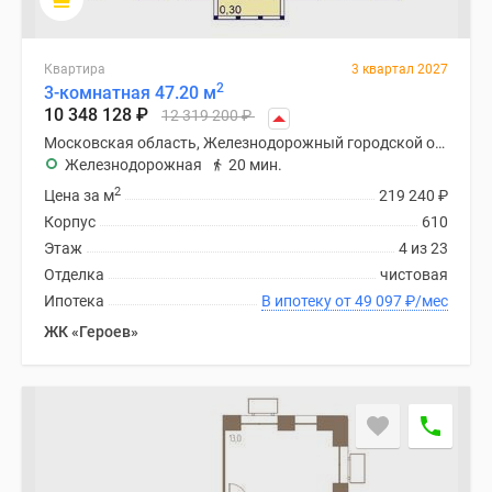
Дома
и
коттеджи
Квартира
3 квартал 2027
2
3-комнатная 47.20 м
Коттеджные
10 348 128
₽
12 319 200
₽
поселки
Московская область, Железнодорожный городской округ
в
Железнодорожная
20 мин.
Новой
2
Цена за м
219 240
₽
Москве
Корпус
610
Готовые
Этаж
4 из 23
коттеджные
Отделка
чистовая
поселки
Ипотека
В ипотеку от 49 097
₽
/мес
Строящиеся
коттеджные
ЖК «Героев»
поселки
Коттеджные
поселки
в
лесу
Коттеджные