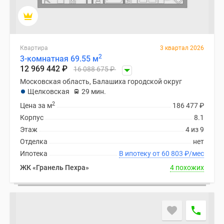
Квартира
3 квартал 2026
2
3-комнатная 69.55 м
12 969 442
₽
16 088 675
₽
Московская область, Балашиха городской округ
Щелковская
29 мин.
2
Цена за м
186 477
₽
Корпус
8.1
Этаж
4 из 9
Отделка
нет
Ипотека
В ипотеку от 60 803
₽
/мес
ЖК «Гранель Пехра»
4 похожих