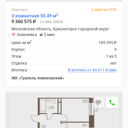
1-
комнатные
Квартира
2 квартал 2028
2
2-
3-комнатная 50.49 м
9 360 575
₽
11 466 705
₽
комнатные
3-
Московская область, Красногорск городской округ
Аникеевка
5 мин.
комнатные
2
Квартиры
Цена за м
185 395
₽
на
Корпус
9
карте
Этаж
1 из 5
Ипотечный
Отделка
нет
калькулятор
Ипотека
В ипотеку от 44 411
₽
/мес
Семейная
ЖК «Гранель Аникеевский»
ипотека
Военная
ипотека
Банки
и
программы
Медиа