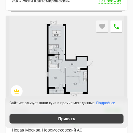
ЖК «Русич Кантемировский»
12 похожих
Сайт использует ваши куки и прочие метаданные.
Подробнее
Квартира
Дом сдан
2
3-комнатная 60.90 м
Принять
18 045 888
₽
22 006 824
₽
Новая Москва, Новомосковский АО