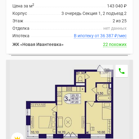
застройщиком
2
Цена за м
143 040
₽
Rutube
Корпус
3 очередь Секция 1, 2 подъезд 2
Поиск
Этаж
2 из 25
дома
Отделка
нет данных
в
Ипотека
В ипотеку от 36 387
₽
/мес
Москве
ЖК «Новая Ивантеевка»
22 похожих
Программа
реновации
в
Москве
Новостройки
премиум-
класса
Новостройки
бизнес-
класса
Рассрочка
Траншевая
ипотека