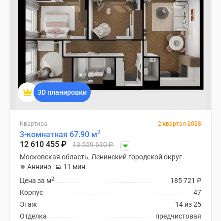
3D планировки
Квартира
2 квартал 2028
2
3-комнатная 67.90 м
12 610 455
₽
13 559 630
₽
Московская область, Ленинский городской округ
Аннино
11 мин.
2
Цена за м
185 721
₽
Корпус
47
Этаж
14 из 25
Отделка
предчистовая