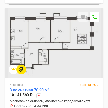
Дзен
Машино-
места
Апартаменты
#траншевая
ипотека
#рассрочка
ИТ-
ипотека
Квартиры
со
скидками
до
41%
Квартира
1 квартал 2029
Видео
2
3-комнатная 70.90 м
360°
10 141 560
₽
новостроек
Московская область, Ивантеевка городской округ
Субсидированная
Ростокино
33 мин.