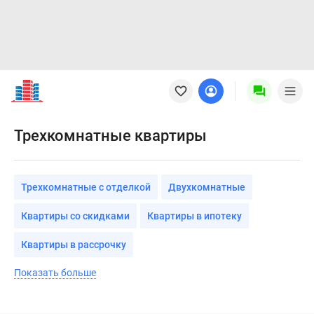
Новостройки
Квартиры
Ипотека
Новостройки
Трехкомнатные квартиры
Москвы
Новостройки
Подмосковья
Трехкомнатные с отделкой
Двухкомнатные
Новостройки
Новой
Квартиры со скидками
Квартиры в ипотеку
Москвы
Готовые
Квартиры в рассрочку
новостройки
Показать больше
Новостройки
на
карте