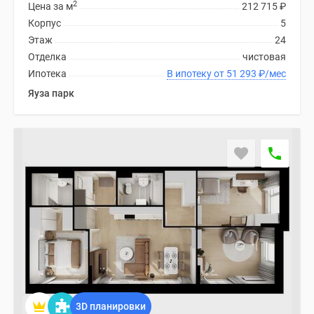
2
Цена за м
212 715
₽
Корпус
5
Этаж
24
Отделка
чистовая
Ипотека
В ипотеку от 51 293
₽
/мес
Яуза парк
3D планировки