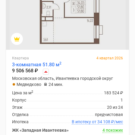
Новости
недвижимости
Мнение
эксперта
Аналитика
рынка
Покупателю
Экспертиза
Квартира
4 квартал 2026
новостроек
2
3-комнатная 51.80 м
Эксперты
9 506 568
₽
и
Московская область, Ивантеевка городской округ
авторы
Медведково
24 мин.
О
2
Цена за м
183 524
₽
проекте
Корпус
1
Контакты
Этаж
20 из 24
Реклама
Отделка
предчистовая
на
Ипотека
В ипотеку от 34 108
₽
/мес
сайте
ЖК «Западная Ивантеевка»
4 похожих
Vk