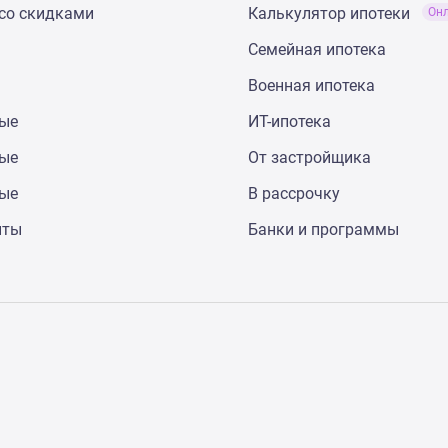
со скидками
Калькулятор ипотеки
Он
Семейная ипотека
Военная ипотека
ные
ИТ-ипотека
ные
От застройщика
ные
В рассрочку
нты
Банки и программы