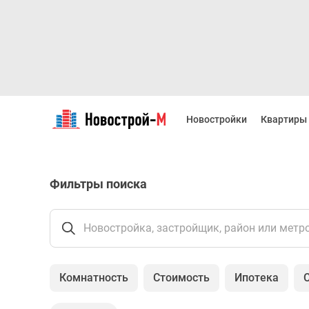
Новостройки
Квартиры
Новостройки
Квартиры
Ипотека
Новостройки
Москвы
Новостройки
Фильтры поиска
Подмосковья
Новостройки
Новой
Москвы
Новостройка, застройщик, район или метр
Готовые
новостройки
Новостройки
Комнатность
Стоимость
Ипотека
на
карте