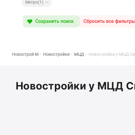
Специальные
Метро(1)
предложения
Коммерческие
помещения
Сохранить поиск
Сбросить все фильтр
Продавцы
и
застройщики
Панорамы
новостроек
Видеообзор
Новострой-М
•
Новостройки
•
МЦД
•
Новостройки у МЦД С
новостроек
Экспертиза
новостроек
Экология
Новостройки у МЦД С
Москвы
и
Подмосковья
Студии
1-
комнатные
2-
комнатные
3-