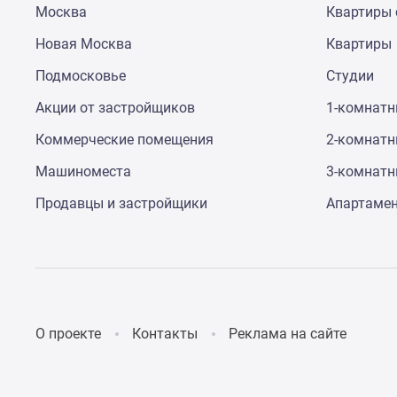
Москва
Квартиры 
до
41%
Новая Москва
Квартиры
Видео
360°
Подмосковье
Студии
новостроек
Субсидированная
Акции от застройщиков
1-комнат
застройщиком
Коммерческие помещения
2-комнат
Rutube
Поиск
Машиноместа
3-комнат
дома
в
Продавцы и застройщики
Апартаме
Москве
Программа
реновации
в
Москве
Новостройки
премиум-
О проекте
Контакты
Реклама на сайте
класса
Новостройки
бизнес-
класса