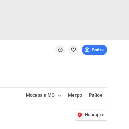
Войти
Москва и МО
Метро
Район
На карте