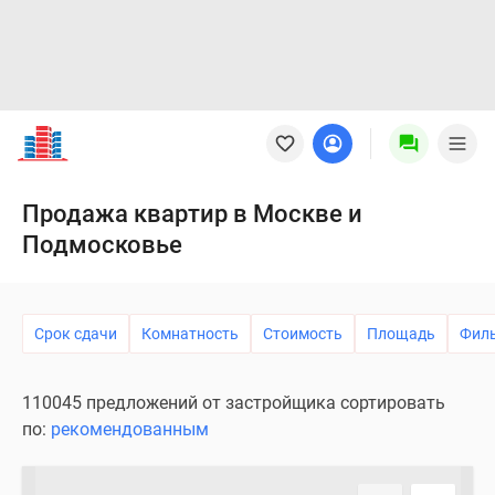
Новостройки
Квартиры
Ипотека
Новостройки
Продажа квартир в Москве и
Москвы
Подмосковье
Новостройки
Подмосковья
Новостройки
Новой
Срок сдачи
Комнатность
Стоимость
Площадь
Фил
Москвы
Готовые
110045 предложений от застройщика сортировать
новостройки
по:
рекомендованным
Новостройки
на
карте