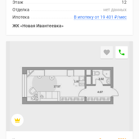
1-
Этаж
12
комнатные
Отделка
нет данных
2-
Ипотека
В ипотеку от 19 401
₽
/мес
комнатные
ЖК «Новая Ивантеевка»
3-
комнатные
Квартиры
на
карте
Ипотечный
калькулятор
Семейная
ипотека
Военная
ипотека
Банки
и
программы
Медиа