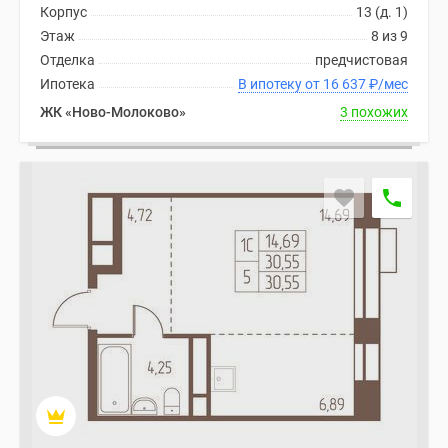
Корпус
13 (д. 1)
Дома
Этаж
8 из 9
и
Отделка
предчистовая
коттеджи
Ипотека
В ипотеку от 16 637
₽
/мес
Коттеджные
поселки
ЖК «Ново-Молоково»
3 похожих
в
Новой
Москве
Готовые
коттеджные
поселки
Строящиеся
коттеджные
поселки
Коттеджные
поселки
в
лесу
Коттеджные