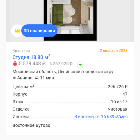
Дзен
Машино-
места
Апартаменты
3D планировки
#траншевая
ипотека
Квартира
2 квартал 2028
#рассрочка
2
Студия 18.80 м
ИТ-
5 578 448
₽
6 267 920
₽
ипотека
Московская область, Ленинский городской округ
Квартиры
Аннино
11 мин.
со
2
Цена за м
296 726
₽
скидками
Корпус
47
до
Этаж
15 из 17
41%
Отделка
чистовая
Видео
Ипотека
В ипотеку от 16 689
₽
/мес
360°
Восточное Бутово
новостроек
Субсидированная