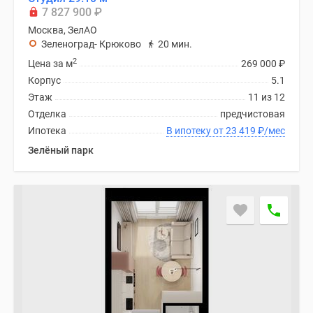
7 827 900
₽
Москва, ЗелАО
Зеленоград- Крюково
20 мин.
2
Цена за м
269 000
₽
Корпус
5.1
Этаж
11 из 12
Отделка
предчистовая
Ипотека
В ипотеку от 23 419
₽
/мес
Зелёный парк