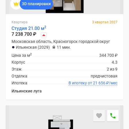
3D планировки
Квартира
3 квартал 2027
2
Студия 21.00 м
7 238 700
₽
Московская область, Красногорск городской округ
Ильинская (2029)
11 мин.
2
Цена за м
344 700
₽
Корпус
4.3
Этаж
2 из 9
Отделка
предчистовая
Ипотека
В ипотеку от 21 656
₽
/мес
Ильинские луга