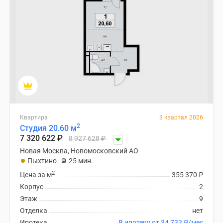
Квартира
3 квартал 2026
2
Студия 20.60 м
7 320 622
₽
8 927 628
₽
Новая Москва, Новомосковский АО
Пыхтино
25 мин.
2
Цена за м
355 370
₽
Корпус
2
Этаж
9
Отделка
нет
Ипотека
В ипотеку от 34 733
₽
/мес