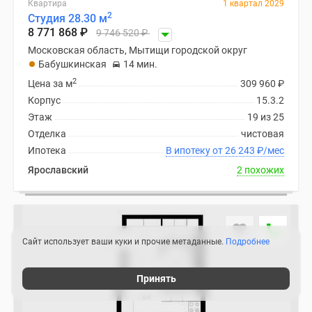
Квартира
1 квартал 2029
2
Студия 28.30 м
8 771 868
₽
9 746 520
₽
Московская область, Мытищи городской округ
Бабушкинская
14 мин.
2
Цена за м
309 960
₽
Корпус
15.3.2
Этаж
19 из 25
Отделка
чистовая
Ипотека
В ипотеку от 26 243
₽
/мес
Ярославский
2 похожих
Сайт использует ваши куки и прочие метаданные.
Подробнее
Принять