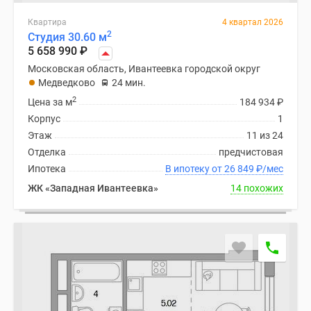
поселки
Квартира
4 квартал 2026
у
2
Студия 30.60 м
водоема
5 658 990
₽
Коттеджные
Московская область, Ивантеевка городской округ
поселки
Медведково
24 мин.
в
2
Цена за м
184 934
₽
ипотеку
Корпус
1
Бизнес-
Этаж
11 из 24
центры
Отделка
предчистовая
Коттеджи
Ипотека
В ипотеку от 26 849
₽
/мес
Скидки
ЖК «Западная Ивантеевка»
14 похожих
и
акции
Макс