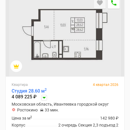
Специальные
предложения
Коммерческие
помещения
Продавцы
и
застройщики
Панорамы
новостроек
Видеообзор
новостроек
Экспертиза
Квартира
4 квартал 2026
новостроек
2
Студия 28.60 м
4 089 225
₽
Экология
Москвы
Московская область, Ивантеевка городской округ
Ростокино
33 мин.
и
2
Подмосковья
Цена за м
142 980
₽
Студии
Корпус
2 очередь Секция 2,3 подъезд 2