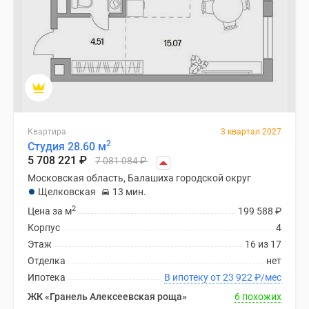
Квартира
3 квартал 2027
2
Студия 28.60 м
5 708 221
₽
7 081 084
₽
Московская область, Балашиха городской округ
Щелковская
13 мин.
2
Цена за м
199 588
₽
Корпус
4
Этаж
16 из 17
Отделка
нет
Ипотека
В ипотеку от 23 922
₽
/мес
ЖК «Гранель Алексеевская роща»
6 похожих