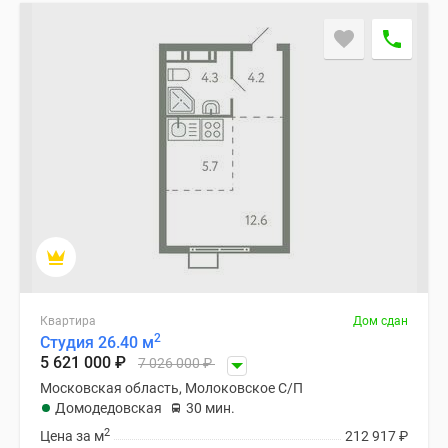
застройщиком
Rutube
Поиск
дома
в
Москве
Программа
реновации
в
Москве
Новостройки
премиум-
класса
Новостройки
Квартира
Дом сдан
2
бизнес-
Студия 26.40 м
5 621 000
₽
7 026 000
₽
класса
Московская область, Молоковское С/П
Рассрочка
Домодедовская
30 мин.
Траншевая
2
Цена за м
212 917
₽
ипотека