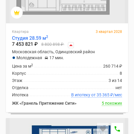
Квартира
3 квартал 2028
2
Студия 28.59 м
7 453 821
₽
8 800 898
₽
Московская область, Одинцовский район
Молодежная
17 мин.
2
Цена за м
260 714
₽
Корпус
8
Этаж
3 из 14
Отделка
нет
Ипотека
В ипотеку от 35 365
₽
/мес
ЖК «Гранель Притяжение Сити»
5 похожих