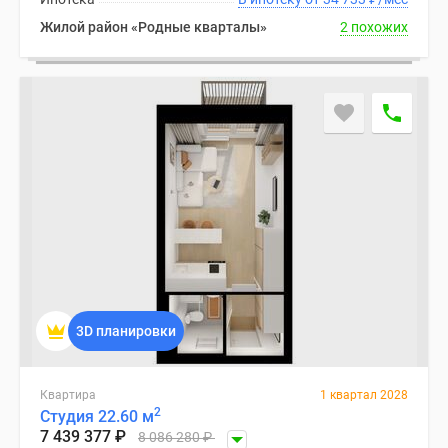
Жилой район «Родные кварталы»
2 похожих
3D планировки
Квартира
1 квартал 2028
2
Студия 22.60 м
7 439 377
₽
8 086 280
₽