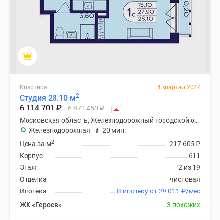
Квартира
4 квартал 2027
2
Студия 28.10 м
6 114 701
₽
6 870 450
₽
Московская область, Железнодорожный городской округ
Железнодорожная
20 мин.
2
Цена за м
217 605
₽
Корпус
611
Этаж
2 из 19
Отделка
чистовая
Ипотека
В ипотеку от 29 011
₽
/мес
ЖК «Героев»
3 похожих