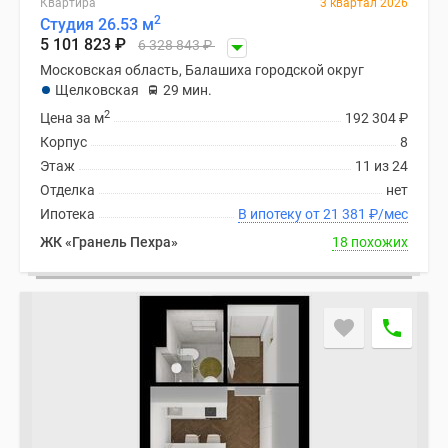
Квартира
3 квартал 2026
Новости
2
Студия 26.53 м
недвижимости
5 101 823
₽
6 328 843
₽
Мнение
Московская область, Балашиха городской округ
эксперта
Щелковская
29 мин.
Аналитика
2
Цена за м
192 304
₽
рынка
Корпус
8
Покупателю
Этаж
11 из 24
Экспертиза
Отделка
нет
новостроек
Ипотека
В ипотеку от 21 381
₽
/мес
Эксперты
ЖК «Гранель Пехра»
18 похожих
и
авторы
О
проекте
Контакты
Реклама
на
сайте
Vk