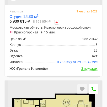
Квартира
3 квартал 2028
2
Студия 24.33 м
6 939 015
₽
8 193 054
₽
Московская область, Красногорск городской округ
Красногорская
15 мин.
2
Цена за м
285 204
₽
Корпус
3
Этаж
23
Отделка
нет
Ипотека
В ипотеку от 29 080
₽
/мес
ЖК «Гранель Ильинойс»
3 похожих