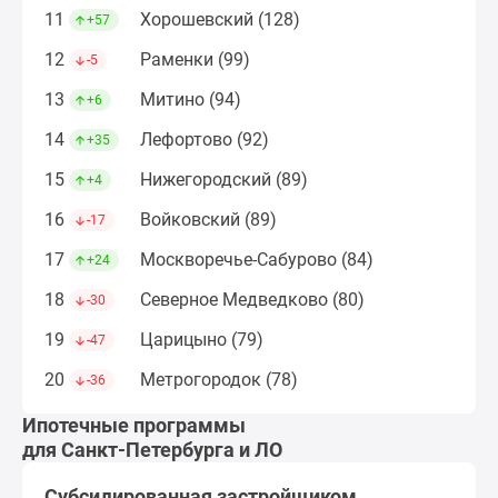
Дома
11
Хорошевский (128)
+57
и
12
Раменки (99)
-5
коттеджи
Коттеджные
13
Митино (94)
+6
поселки
14
Лефортово (92)
+35
в
Новой
15
Нижегородский (89)
+4
Москве
16
Войковский (89)
-17
Готовые
коттеджные
17
Москворечье-Сабурово (84)
+24
поселки
18
Северное Медведково (80)
-30
Строящиеся
коттеджные
19
Царицыно (79)
-47
поселки
20
Метрогородок (78)
-36
Коттеджные
поселки
Ипотечные программы
в
для Санкт-Петербурга и ЛО
лесу
Субсидированная застройщиком
Коттеджные