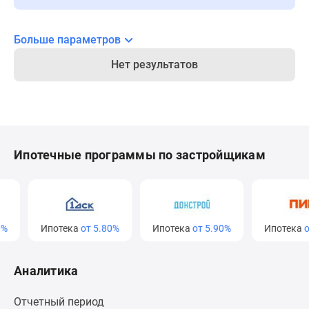
Новости
недвижимости
Больше параметров
Мнение
эксперта
Нет результатов
Аналитика
рынка
Покупателю
Экспертиза
новостроек
Ипотечные программы по застройщикам
Эксперты
и
авторы
О
проекте
Ипотека
от 5.80%
Ипотека
от 5.90%
Ипотека
от 
Контакты
Реклама
Аналитика
на
сайте
Отчетный период
Vk