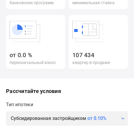
банковских программ
минимальная ставка
Специальные
предложения
Коммерческие
помещения
Продавцы
и
застройщики
от
0.0
%
107 434
Панорамы
первоначальный взнос
квартир в продаже
новостроек
Видеообзор
новостроек
Экспертиза
Рассчитайте условия
новостроек
Экология
Тип ипотеки
Москвы
и
Субсидированная застройщиком
от 0.10%
Подмосковья
Студии