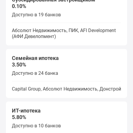
0.10%
поселки
у
Доступно в 19 банков
водоема
Коттеджные
Абсолют Недвижимость, ПИК, AFI Development
поселки
(АФИ Девелопмент)
в
ипотеку
Бизнес-
Семейная ипотека
центры
3.50%
Коттеджи
Доступно в 24 банка
Скидки
и
Capital Group, Абсолют Недвижимость, Донстрой
акции
Макс
ИТ-ипотека
5.80%
Доступно в 10 банков