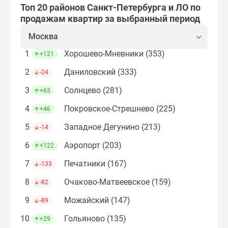
застройщиком
Топ 20 районов Санкт-Петербурга и ЛО по
Rutube
продажам квартир за выбранный период
Поиск
Москва
дома
в
1
Хорошево-Мневники (353)
+121
Москве
2
Даниловский (333)
-24
Программа
реновации
3
Солнцево (281)
+63
в
4
Покровское-Стрешнево (225)
+46
Москве
Новостройки
5
Западное Дегунино (213)
-14
премиум-
6
Аэропорт (203)
+122
класса
Новостройки
7
Печатники (167)
-133
бизнес-
8
Очаково-Матвеевское (159)
-82
класса
Рассрочка
9
Можайский (147)
-89
Траншевая
10
Гольяново (135)
+29
ипотека