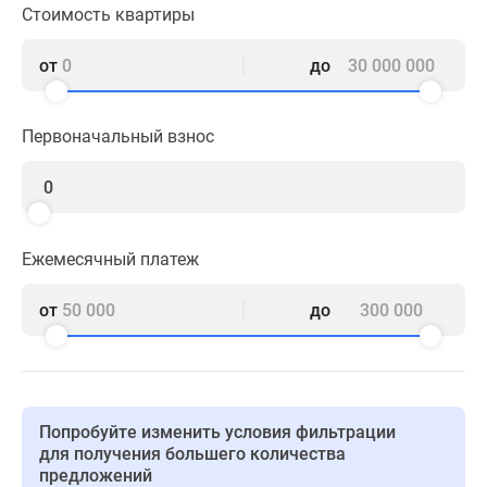
1-
Стоимость квартиры
комнатные
2-
от
до
комнатные
3-
Первоначальный взнос
комнатные
Квартиры
на
карте
Ипотечный
Ежемесячный платеж
калькулятор
Семейная
от
до
ипотека
Военная
ипотека
Банки
и
Попробуйте изменить условия фильтрации
программы
для получения большего количества
предложений
Медиа