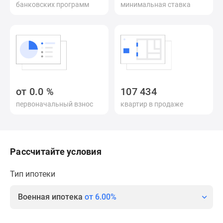
банковских программ
минимальная ставка
Специальные
предложения
Коммерческие
помещения
Продавцы
и
застройщики
от
0.0
%
107 434
Панорамы
первоначальный взнос
квартир в продаже
новостроек
Видеообзор
новостроек
Экспертиза
Рассчитайте условия
новостроек
Экология
Тип ипотеки
Москвы
и
Военная ипотека
от 6.00%
Подмосковья
Студии