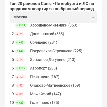
застройщиком
Топ 20 районов Санкт-Петербурга и ЛО по
Rutube
продажам квартир за выбранный период
Поиск
Москва
дома
в
1
Хорошево-Мневники (353)
+121
Москве
2
Даниловский (333)
-24
Программа
реновации
3
Солнцево (281)
+63
в
4
Покровское-Стрешнево (225)
+46
Москве
Новостройки
5
Западное Дегунино (213)
-14
премиум-
6
Аэропорт (203)
+122
класса
Новостройки
7
Печатники (167)
-133
бизнес-
8
Очаково-Матвеевское (159)
-82
класса
Рассрочка
9
Можайский (147)
-89
Траншевая
10
Гольяново (135)
+29
ипотека