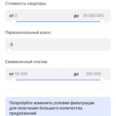
1-
Стоимость квартиры
комнатные
2-
от
до
комнатные
3-
Первоначальный взнос
комнатные
Квартиры
на
карте
Ипотечный
Ежемесячный платеж
калькулятор
Семейная
от
до
ипотека
Военная
ипотека
Банки
и
Попробуйте изменить условия фильтрации
программы
для получения большего количества
предложений
Медиа