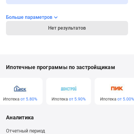
Новости
недвижимости
Больше параметров
Мнение
эксперта
Нет результатов
Аналитика
рынка
Покупателю
Экспертиза
новостроек
Ипотечные программы по застройщикам
Эксперты
и
авторы
О
проекте
потека
от 5.80%
Ипотека
от 5.90%
Ипотека
от 5.00%
Контакты
Реклама
Аналитика
на
сайте
Отчетный период
Vk