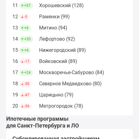
Дома
11
Хорошевский (128)
+57
и
12
Раменки (99)
-5
коттеджи
Коттеджные
13
Митино (94)
+6
поселки
14
Лефортово (92)
+35
в
Новой
15
Нижегородский (89)
+4
Москве
16
Войковский (89)
-17
Готовые
коттеджные
17
Москворечье-Сабурово (84)
+24
поселки
18
Северное Медведково (80)
-30
Строящиеся
коттеджные
19
Царицыно (79)
-47
поселки
20
Метрогородок (78)
-36
Коттеджные
поселки
Ипотечные программы
в
для Санкт-Петербурга и ЛО
лесу
Субсидированная застройщиком
Коттеджные