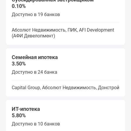
0.10%
поселки
у
Доступно в 19 банков
водоема
Коттеджные
Абсолют Недвижимость, ПИК, AFI Development
поселки
(АФИ Девелопмент)
в
ипотеку
Бизнес-
Семейная ипотека
центры
3.50%
Коттеджи
Доступно в 24 банка
Скидки
и
Capital Group, Абсолют Недвижимость, Донстрой
акции
Макс
ИТ-ипотека
5.80%
Доступно в 10 банков