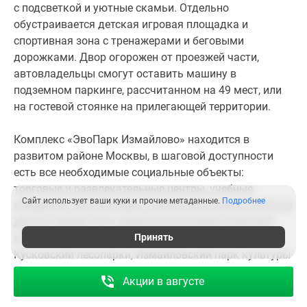
с подсветкой и уютные скамьи. Отдельно
семейного формата.
обустраивается детская игровая площадка и
спортивная зона с тренажерами и беговыми
дорожками. Двор огорожен от проезжей части,
автовладельцы смогут оставить машину в
подземном паркинге, рассчитанном на 49 мест, или
на гостевой стоянке на прилегающей территории.
Комплекс «ЭвоПарк Измайлово» находится в
развитом районе Москвы, в шаговой доступности
есть все необходимые социальные объекты:
торговые и развлекательные центры, учебные
Сайт использует ваши куки и прочие метаданные.
Подробнее
заведения, детские сады, секции, рестораны и многое
другое. Кроме того, рядом расположена парковая
зона у Владимирского пруда, Тарлецкий и
Принять
Кусковский лесопарки, Измайловский парк культуры
и отдыха, а также большой лесопарк «Измайлово» с
Акции в августе
густой чащей.