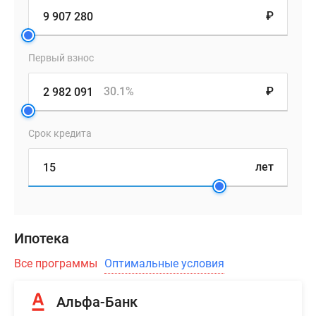
помещений
₽
можно
по
Первый взнос
предварительной
договоренности
30.1%
₽
с
застройщиком.
Срок кредита
Приобрести
помещение
лет
возможно
в
ипотеку
или
Ипотека
рассрочку.
Все программы
Оптимальные условия
Альфа-Банк