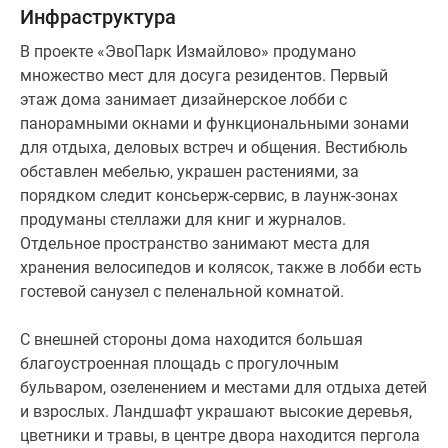
Инфраструктура
Но, например, до спортивных клубов, супермаркета
«Пятерочка» и кофейни можно дойти за 5 мин.
В проекте «ЭвоПарк Измайлово» продумано
множество мест для досуга резидентов. Первый
Плюсы и минусы
этаж дома занимает дизайнерское лобби с
панорамными окнами и функциональными зонами
Как проект для долгосрочных инвестиций
для отдыха, деловых встреч и общения. Вестибюль
«ЭвоПарк Измайлово» имеет ряд преимуществ:
обставлен мебелью, украшен растениями, за
близость метро, современную архитектуру и
порядком следит консьерж-сервис, в лаунж-зонах
благоустройство, соседство с большим парком,
продуманы стеллажи для книг и журналов.
расположение в локации, перспективы развития
Отдельное пространство занимают места для
которой уже определены. В ближайшее время район
хранения велосипедов и колясок, также в лобби есть
Перово преобразится, а его близость к центру
гостевой санузел с пеленальной комнатой.
обеспечит высокий спрос на покупку и аренду
недвижимости.
С внешней стороны дома находится большая
благоустроенная площадь с прогулочным
«ЭвоПарк Измайлово» не подойдет для проживания
бульваром, озеленением и местами для отдыха детей
семей с детьми, в силу того что объекты
и взрослых. Ландшафт украшают высокие деревья,
инфраструктуры находятся на значительном
цветники и травы, в центре двора находится пергола
удалении, а в самом проекте не предусмотрены лоты