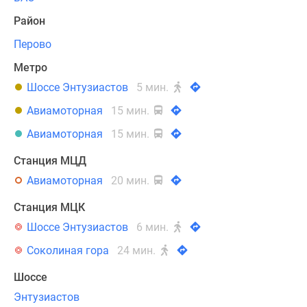
спальнями
с
Район
европланировкой.
Перово
Из
большей
Метро
части
Шоссе Энтузиастов
5 мин.
лотов
Авиамоторная
15 мин.
открываются
живописные
Авиамоторная
15 мин.
виды
Станция МЦД
на
Авиамоторная
20 мин.
Измайловский
парк,
Станция МЦК
расположенный
Шоссе Энтузиастов
6 мин.
всего
в
Соколиная гора
24 мин.
600
Шоссе
метрах
от
Энтузиастов