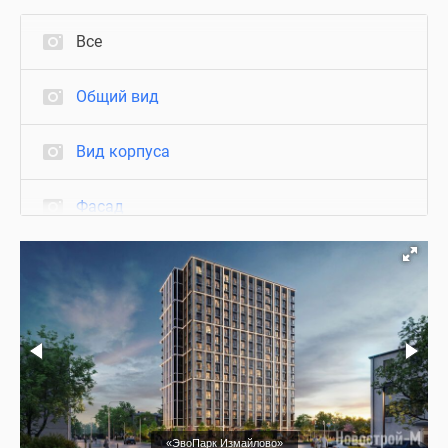
Все
Общий вид
Вид корпуса
Фасад
Благоустройство
Подъезд
Холл
Паркинг
«ЭвоПарк Измайлово»