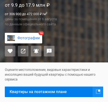
от 9.9 до 17.9 млн
₽
в
районе
2
от 306 900 до 472 000
₽
/м
Перово
Цены за помещения
от
6 августа
девелопером
по данным официального сайта
ГК
«Основа».
16
Фотографии
Новостройка
представляет
собой
монолитно-
кирпичный
18-
Оцените местоположение, видовые характеристики и
этажный
инсоляцию вашей будущей квартиры с помощью нашего
сервиса
дом
бизнес-
Квартиры на поэтажном плане
класса
с
современным