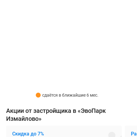
французским
балконам
создается
впечатление
легкости
и
невесомости
здания.
Для
отделки
утепленных
наружных
стен
сдаётся в ближайшие 6 мес.
использовались
керамогранитные
Акции от застройщика в «ЭвоПарк
плиты
Измайлово»
и
декоративные
Скидка до 7%
Ра
панели