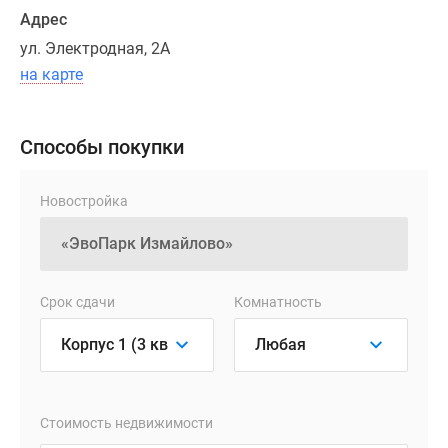
дома.
Адрес
Предусмотрены
ул. Электродная, 2А
функциональные
на карте
кухонные
зоны
или
Способы покупки
просторные
кухни-
гостиные,
Новостройка
панорамные
окна
и
высокие
Срок сдачи
Комнатность
потолки.
Приобрести
недвижимость
с
готовой
Стоимость недвижимости
отделкой