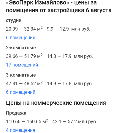
архитектурным
«ЭвоПарк Измайлово» - цены за
обликом.
помещения от застройщика 6 августа
Продуманное
студии
сочетание
2
20.99 — 32.34 м
9.9 — 12.9 млн руб.
горизонтальных
и
6 помещений
вертикальных
2-комнатные
линий
2
39.66 — 51.79 м
14.3 — 17.9 млн руб.
придает
17 помещений
дому
строгий
3-комнатные
геометрический
2
47.81 — 48.52 м
14.9 — 17.8 млн руб.
объем,
6 помещений
а
благодаря
Цены на коммерческие помещения
панорамным
Продажа
окнам
2
110.66 — 150.65 м
42.1 — 57.2 млн руб.
и
изящным
4 помещения