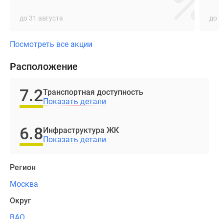
контрастных
до 31 августа
до
оттенков.
Предлагается
Посмотреть все акции
более
Расположение
десятка
вариантов
7.2
планировочных
Транспортная доступность
Показать детали
решений.
В
здании
6.8
Инфраструктура ЖК
представлены
Показать детали
уютные
студии
Регион
и
Москва
лоты
с
Округ
2
ВАО