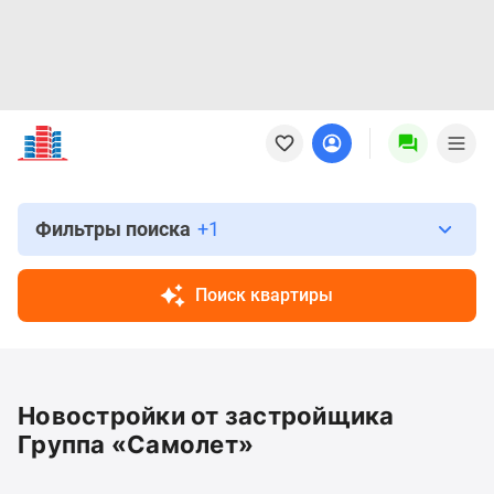
Новостройки
Квартиры
Ипотека
Новостройки
Москвы
Фильтры поиска
+1
Новостройки
Подмосковья
Поиск квартиры
Новостройки
Новой
Москвы
Готовые
Новостройки от застройщика
новостройки
Новостройки
Группа «Самолет»
на
карте