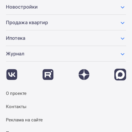
Новости
Новостройки
недвижимости
Мнение
Продажа квартир
эксперта
Аналитика
Ипотека
рынка
Покупателю
Журнал
Экспертиза
новостроек
Эксперты
и
авторы
О
О проекте
проекте
Контакты
Контакты
Реклама
на
Реклама на сайте
сайте
Vk