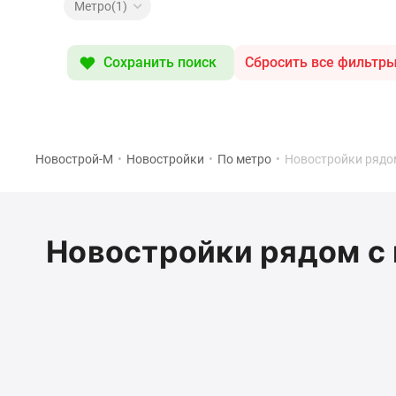
Специальные
Метро(1)
предложения
Коммерческие
помещения
Сохранить поиск
Сбросить все фильтр
Продавцы
и
застройщики
Панорамы
новостроек
Видеообзор
Новострой-М
•
Новостройки
•
По метро
•
Новостройки рядом
новостроек
Экспертиза
новостроек
Экология
Новостройки рядом с 
Москвы
и
Подмосковья
Студии
1-
комнатные
2-
комнатные
3-