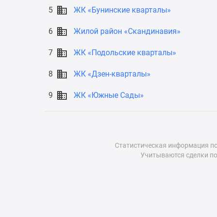
до
5
ЖК «Бунинские кварталы»
41%
Видео
6
Жилой район «Скандинавия»
360°
новостроек
7
ЖК «Подольские кварталы»
Субсидированная
застройщиком
8
ЖК «Дзен-кварталы»
Rutube
Поиск
9
ЖК «Южные Сады»
дома
в
Москве
Программа
реновации
в
Статистическая информация по
Москве
Учитываются сделки по
Новостройки
премиум-
класса
Новостройки
бизнес-
класса