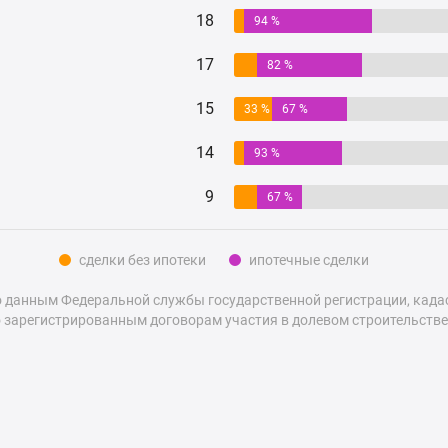
18
94 %
17
82 %
15
33 %
67 %
14
93 %
9
67 %
сделки без ипотеки
ипотечные сделки
 данным Федеральной службы государственной регистрации, кадаст
 зарегистрированным договорам участия в долевом строительстве