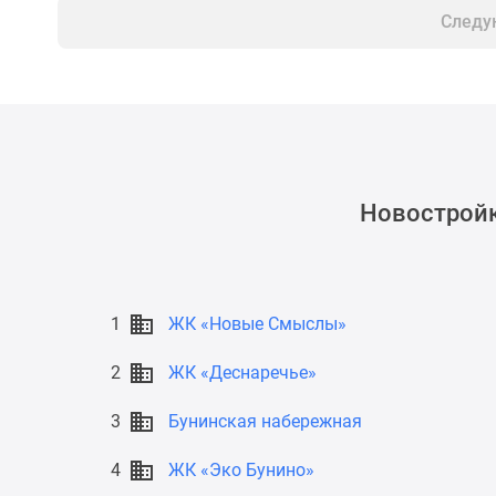
новостроек
Следу
Эксперты
и
авторы
О
проекте
Контакты
Реклама
на
сайте
Новостройк
Vk
Дзен
Машино-
места
Апартаменты
1
ЖК «Новые Смыслы»
#траншевая
ипотека
2
ЖК «Деснаречье»
#рассрочка
ИТ-
3
Бунинская набережная
ипотека
Квартиры
4
ЖК «Эко Бунино»
со
скидками