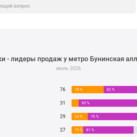
ющий вопрос
и - лидеры продаж у метро Бунинская алл
июль 2026
76
18 %
82 %
31
90 %
29
24 %
76 %
27
19 %
81 %