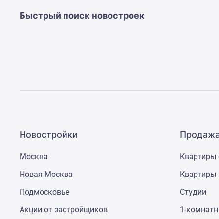
Рассрочка
Траншевая
Быстрый поиск новостроек
ипотека
Дома
и
коттеджи
Коттеджные
поселки
в
Новой
Москве
Готовые
коттеджные
поселки
Новостройки
Продажа
Строящиеся
коттеджные
Москва
Квартиры 
поселки
Коттеджные
Новая Москва
Квартиры
поселки
в
Подмосковье
Студии
лесу
Акции от застройщиков
1-комнат
Коттеджные