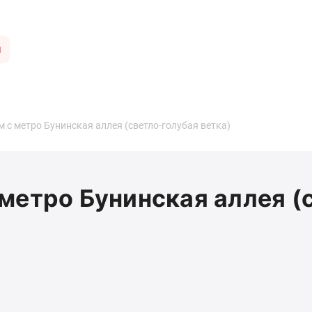
ы
 с метро Бунинская аллея (светло-голубая ветка)
метро Бунинская аллея (