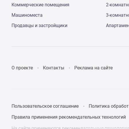
поселки
Коммерческие помещения
2-комнат
у
водоема
Машиноместа
3-комнат
Коттеджные
поселки
Продавцы и застройщики
Апартаме
в
ипотеку
Бизнес-
центры
Коттеджи
Скидки
и
О проекте
Контакты
Реклама на сайте
акции
Макс
Пользовательское соглашение
Политика обработ
Правила применения рекомендательных технологий
На сайте применяются рекомендательные технологии 