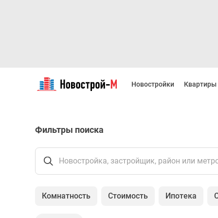
Новостройки
Квартиры
Новостройки
Квартиры
Ипотека
Новостройки
Москвы
Новостройки
Фильтры поиска
Подмосковья
Новостройки
Новой
Москвы
Новостройка, застройщик, район или метр
Готовые
новостройки
Новостройки
Комнатность
Стоимость
Ипотека
на
карте