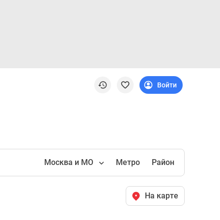
Войти
Москва и МО
Метро
Район
На карте