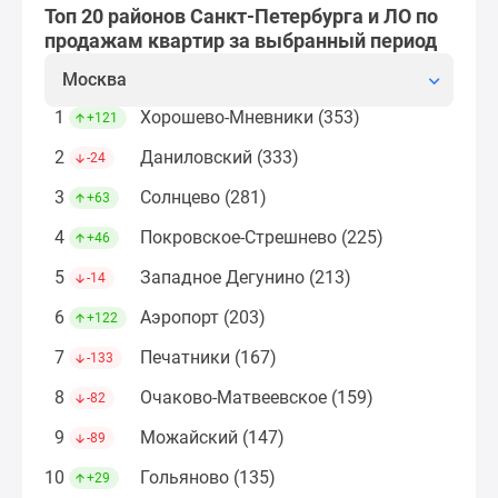
застройщиком
Топ 20 районов Санкт-Петербурга и ЛО по
Rutube
продажам квартир за выбранный период
Поиск
Москва
дома
в
1
Хорошево-Мневники (353)
+121
Москве
2
Даниловский (333)
-24
Программа
реновации
3
Солнцево (281)
+63
в
4
Покровское-Стрешнево (225)
+46
Москве
Новостройки
5
Западное Дегунино (213)
-14
премиум-
6
Аэропорт (203)
+122
класса
Новостройки
7
Печатники (167)
-133
бизнес-
8
Очаково-Матвеевское (159)
-82
класса
Рассрочка
9
Можайский (147)
-89
Траншевая
10
Гольяново (135)
+29
ипотека