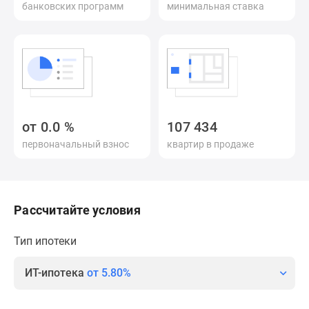
банковских программ
минимальная ставка
Специальные
предложения
Коммерческие
помещения
Продавцы
и
застройщики
от
0.0
%
107 434
Панорамы
первоначальный взнос
квартир в продаже
новостроек
Видеообзор
новостроек
Экспертиза
Рассчитайте условия
новостроек
Экология
Тип ипотеки
Москвы
и
ИТ-ипотека
от 5.80%
Подмосковья
Студии