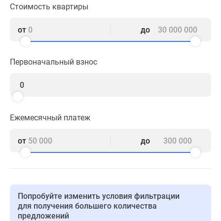
1-
Стоимость квартиры
комнатные
2-
от
до
комнатные
3-
Первоначальный взнос
комнатные
Квартиры
на
карте
Ипотечный
Ежемесячный платеж
калькулятор
Семейная
от
до
ипотека
Военная
ипотека
Банки
и
Попробуйте изменить условия фильтрации
программы
для получения большего количества
предложений
Медиа