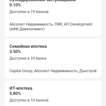
0.10%
поселки
у
Доступно в 19 банков
водоема
Коттеджные
Абсолют Недвижимость, ПИК, AFI Development
поселки
(АФИ Девелопмент)
в
ипотеку
Бизнес-
Семейная ипотека
центры
3.50%
Коттеджи
Доступно в 24 банка
Скидки
и
Capital Group, Абсолют Недвижимость, Донстрой
акции
Макс
ИТ-ипотека
5.80%
Доступно в 10 банков