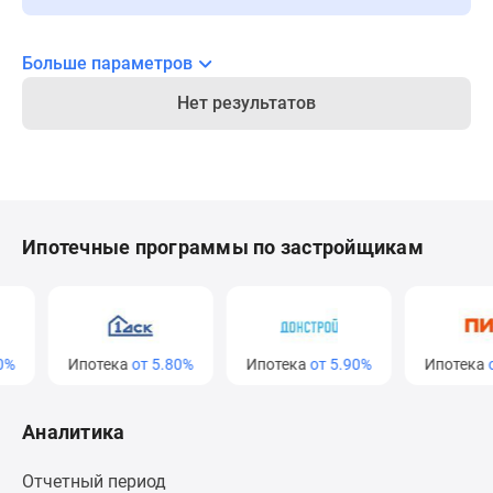
Новости
недвижимости
Больше параметров
Мнение
эксперта
Нет результатов
Аналитика
рынка
Покупателю
Экспертиза
новостроек
Ипотечные программы по застройщикам
Эксперты
и
авторы
О
проекте
Ипотека
от 5.80%
Ипотека
от 5.90%
Ипотека
от 
Контакты
Реклама
Аналитика
на
сайте
Отчетный период
Vk