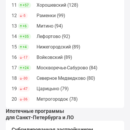
Дома
11
Хорошевский (128)
+57
и
12
Раменки (99)
-5
коттеджи
Коттеджные
13
Митино (94)
+6
поселки
14
Лефортово (92)
+35
в
Новой
15
Нижегородский (89)
+4
Москве
16
Войковский (89)
-17
Готовые
коттеджные
17
Москворечье-Сабурово (84)
+24
поселки
18
Северное Медведково (80)
-30
Строящиеся
коттеджные
19
Царицыно (79)
-47
поселки
20
Метрогородок (78)
-36
Коттеджные
поселки
Ипотечные программы
в
для Санкт-Петербурга и ЛО
лесу
Субсидированная застройщиком
Коттеджные