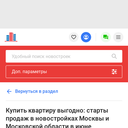
Новостройки
Квартиры
Ипотека
Новостройки
Удобный поиск новостроек
Москвы
Новостройки
Доп. параметры
Подмосковья
Новостройки
Новой
Вернуться в раздел
Москвы
Готовые
новостройки
Купить квартиру выгодно: старты
Новостройки
продаж в новостройках Москвы и
на
Московской области в июне
карте