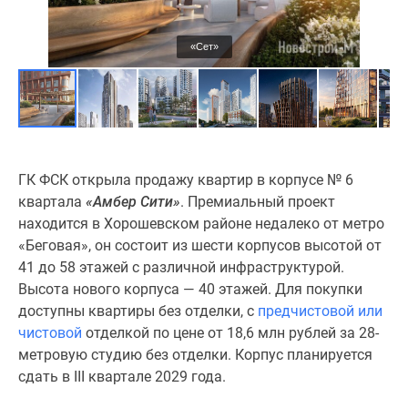
Дзен
Машино-
«Сет»
места
Апартаменты
#траншевая
ипотека
#рассрочка
ИТ-
ГК ФСК открыла продажу квартир в корпусе № 6
ипотека
квартала
«Амбер Сити»
. Премиальный проект
Квартиры
находится в Хорошевском районе недалеко от метро
со
«Беговая», он состоит из шести корпусов высотой от
скидками
41 до 58 этажей с различной инфраструктурой.
до
Высота нового корпуса — 40 этажей. Для покупки
41%
доступны квартиры без отделки, с
предчистовой или
Видео
чистовой
отделкой по цене от 18,6 млн рублей за 28-
360°
метровую студию без отделки. Корпус планируется
новостроек
сдать в III квартале 2029 года.
Субсидированная