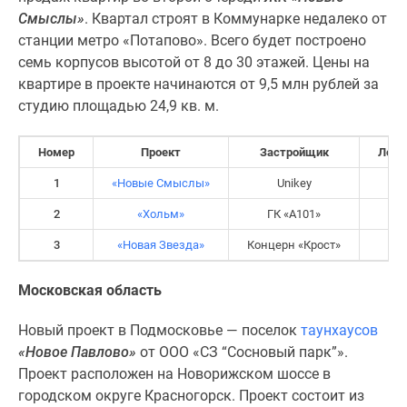
Смыслы»
. Квартал строят в Коммунарке недалеко от
станции метро «Потапово». Всего будет построено
семь корпусов высотой от 8 до 30 этажей. Цены на
квартире в проекте начинаются от 9,5 млн рублей за
студию площадью 24,9 кв. м.
Номер
Проект
Застройщик
Лока
1
«Новые Смыслы»
Unikey
НА
2
«Хольм»
ГК «А101»
НА
3
«Новая Звезда»
Концерн «Крост»
НА
Московская область
Новый проект в Подмосковье — поселок
таунхаусов
«Новое Павлово»
от ООО «СЗ “Сосновый парк”».
Проект расположен на Новорижском шоссе в
городском округе Красногорск. Проект состоит из