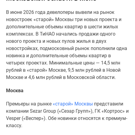
Специальные
В июне 2026 года девелоперы вывели на рынок
предложения
новостроек «старой» Москвы три новых проекта и
Коммерческие
дополнительные объемы квартир в шести жилых
помещения
комплексах. В ТиНАО начались продажи одного
Продавцы
нового проекта и новых пулов жилья в двух
и
новостройках, подмосковный рынок пополнили одна
застройщики
новинка и дополнительные объемы квартир в
Панорамы
четырех проектах. Минимальные цены — 14,5 млн
новостроек
рублей в «старой» Москве, 9,5 млн рублей в Новой
Видеообзор
Москве и 4,6 млн рублей в Московской области.
новостроек
Экспертиза
Москва
новостроек
Экология
Премьеры на рынке
«старой» Москвы
представили
Москвы
компании Sezar Group («Сезар Групп»), ГК «Кортрос» и
и
Vesper («Веспер»). Обе новинки относятся к премиум-
Подмосковья
классу.
Студии