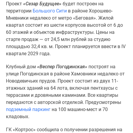
1-
Проект
«Сезар Будущее»
будет построен на
комнатные
территории
Большого Сити
в районе Хорошево-
2-
Мневники недалеко от метро «Беговая». Жилой
комнатные
квартал состоит из шести корпусов высотой от 6 до
3-
60 этажей и объектов инфраструктуры. Цены на
комнатные
старте продаж — от 24,5 млн рублей за студию
Квартиры
площадью 32,4 кв. м. Проект планируется ввести в IV
на
квартале 2029 года.
карте
Ипотечный
Клубный дом
«Веспер Погодинская»
построят на
калькулятор
улице Погодинская в районе Хамовники недалеко от
Семейная
Новодевичьих прудов. Проект состоит из двух 11-
ипотека
этажных зданий на 64 лота, включая пентхаусы с
Военная
террасами и дровяными каминами. Все квартиры
ипотека
передаются с авторской отделкой. Предусмотрены
Банки
подземный паркинг
на 100 машино-мест и 70
и
кладовых.
программы
ГК «Кортрос» сообщила о получении разрешения на
Медиа