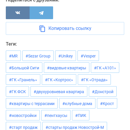
Копировать ссылку
Теги:
#MR
#Sezar Group
#Unikey
#Vesper
#Большой Сити
#видовые квартиры
#ГК «А101»
#ГК «Гранель»
#ГК «Кортрос»
#ГК «Отрада»
#ГК ФСК
#двухуровневая квартира
#Донстрой
#квартиры с террасами
#клубные дома
#Крост
#новостройки
#пентхаусы
#ПИК
#старт продаж
#старты продаж Новострой-М