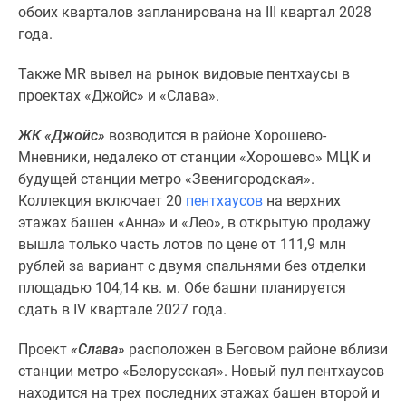
обоих кварталов запланирована на III квартал 2028
Дома
года.
и
коттеджи
Также MR вывел на рынок видовые пентхаусы в
Коттеджные
проектах «Джойс» и «Слава».
поселки
в
ЖК «Джойс»
возводится в районе Хорошево-
Новой
Мневники, недалеко от станции «Хорошево» МЦК и
Москве
будущей станции метро «Звенигородская».
Готовые
Коллекция включает 20
пентхаусов
на верхних
коттеджные
этажах башен «Анна» и «Лео», в открытую продажу
поселки
вышла только часть лотов по цене от 111,9 млн
Строящиеся
рублей за вариант с двумя спальнями без отделки
коттеджные
площадью 104,14 кв. м. Обе башни планируется
поселки
сдать в IV квартале 2027 года.
Коттеджные
поселки
Проект
«Слава»
расположен в Беговом районе вблизи
в
станции метро «Белорусская». Новый пул пентхаусов
лесу
находится на трех последних этажах башен второй и
Коттеджные