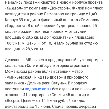
застройщиком
Начались продажи квартир в новом корпусе проекта
Rutube
«Символ»
от компании «Донстрой». Жилой комплекс
Поиск
возводится в районе Лефортово на границе с ЦАО.
дома
Корпус 39 входит в финальный квартал «Символа» —
в
«Гордость». В этой очереди будет реализовано 95
Москве
квартир различных планировок — от студий
Программа
площадью 28,5 кв. м до 4-комнатных площадью
реновации
106,5 кв. м. Цены — от 18,14 млн рублей за студию
в
площадью 28,6 кв. м.
Москве
Девелопер MR вывел в продажу новый пул квартир в
Новостройки
кварталах
«Сет»
и
«Веер»
, которые строятся в
премиум-
Можайском районе вблизи станций метро
класса
«Аминьевская» и «Давыдково» и природного
Новостройки
заказника «Долина реки Сетунь». В продажу
бизнес-
поступили
видовые лоты
без отделки на высоких
класса
этажах — 41 квартира в «Сете» и 45 квартир в
Рассрочка
«Веере». Цены — от 14,5 млн рублей, скидка
Траншевая
действовала до 15 июня. Сдача первых очередей
ипотека