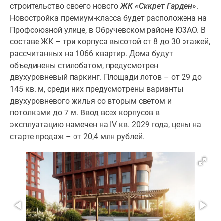
строительство своего нового
ЖК «Сикрет Гарден»
.
Новости
Новостройка премиум-класса будет расположена на
недвижимости
Профсоюзной улице, в Обручевском районе ЮЗАО. В
Мнение
составе ЖК – три корпуса высотой от 8 до 30 этажей,
эксперта
рассчитанных на 1066 квартир. Дома будут
Аналитика
объединены стилобатом, предусмотрен
рынка
двухуровневый паркинг. Площади лотов – от 29 до
Покупателю
145 кв. м, среди них предусмотрены варианты
Экспертиза
двухуровневого жилья со вторым светом и
новостроек
потолками до 7 м. Ввод всех корпусов в
Эксперты
эксплуатацию намечен на IV кв. 2029 года, цены на
и
старте продаж – от 20,4 млн рублей.
авторы
О
проекте
Контакты
Реклама
на
сайте
Vk