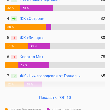
32 %
68 %
4
ЖК «Остров»
82
+6
88 %
5
ЖК «Зиларт»
80
-3
51 %
49 %
6
Квартал Мит
78
-1
69 %
7
ЖК «Нижегородская от Гранель»
65
+7
52 %
48 %
Показать ТОП-10
сделки без ипотеки
ипотечные сделки