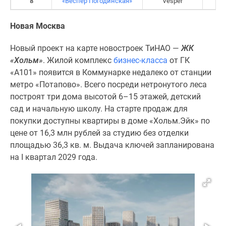
8
«Веспер Погодинская»
Vesper
Ц
Новая Москва
Новый проект на карте новостроек ТиНАО —
ЖК
«Хольм»
. Жилой комплекс
бизнес-класса
от ГК
«А101» появится в Коммунарке недалеко от станции
метро «Потапово». Всего посреди нетронутого леса
построят три дома высотой 6–15 этажей, детский
сад и начальную школу. На старте продаж для
покупки доступны квартиры в доме «Хольм.Эйк» по
цене от 16,3 млн рублей за студию без отделки
площадью 36,3 кв. м. Выдача ключей запланирована
на I квартал 2029 года.