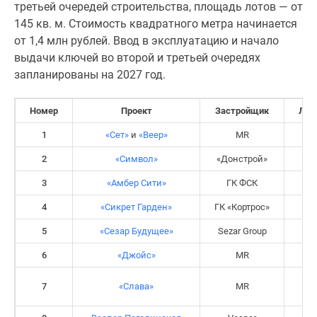
третьей очередей строительства, площадь лотов — от
поселки
145 кв. м. Стоимость квадратного метра начинается
у
от 1,4 млн рублей. Ввод в эксплуатацию и начало
водоема
выдачи ключей во второй и третьей очередях
Коттеджные
запланированы на 2027 год.
поселки
в
Номер
Проект
Застройщик
Лок
ипотеку
Бизнес-
1
«Сет»
и
«Веер»
MR
З
центры
2
«Символ»
«Донстрой»
ЮВ
Коттеджи
3
«Амбер Сити»
ГК ФСК
С
Скидки
и
4
«Сикрет Гарден»
ГК «Кортрос»
ЮЗ
акции
5
«Сезар Будущее»
Sezar Group
СЗ
Макс
6
«Джойс»
MR
СЗ
7
«Слава»
MR
С