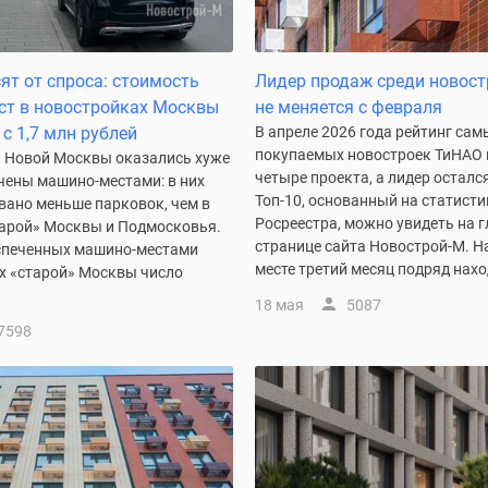
ят от спроса: стоимость
Лидер продаж среди новос
ст в новостройках Москвы
не меняется с февраля
с 1,7 млн рублей
В апреле 2026 года рейтинг сам
покупаемых новостроек ТиНАО 
 Новой Москвы оказались хуже
четыре проекта, а лидер осталс
чены машино-местами: в них
Топ-10, основанный на статисти
вано меньше парковок, чем в
Росреестра, можно увидеть на 
тарой» Москвы и Подмосковья.
странице сайта Новострой-М. Н
спеченных машино-местами
месте третий месяц подряд нахо
х «старой» Москвы число
18 мая
5087
7598