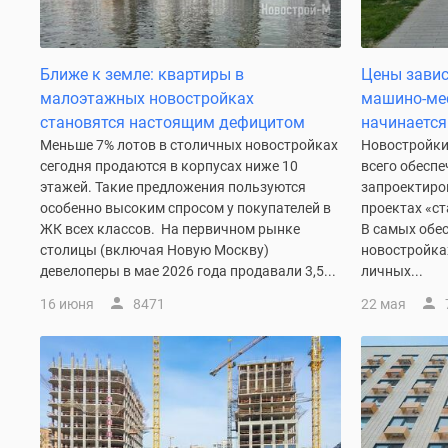
до
41%
Видео
Ближе к земле: квартиры в
Цены завис
360°
новостроек
малоэтажных новостройках
машино-ме
Субсидированная
становятся настоящим дефицитом
начинается 
застройщиком
Меньше 7% лотов в столичных новостройках
Новостройки
Rutube
сегодня продаются в корпусах ниже 10
всего обеспе
Поиск
этажей. Такие предложения пользуются
запроектиро
дома
особенно высоким спросом у покупателей в
проектах «с
в
ЖК всех классов. На первичном рынке
В самых обе
Москве
столицы (включая Новую Москву)
новостройка
Программа
девелоперы в мае 2026 года продавали 3,5...
личных...
реновации
в
16 июня
8471
22 мая
Москве
Новостройки
премиум-
класса
Новостройки
бизнес-
класса