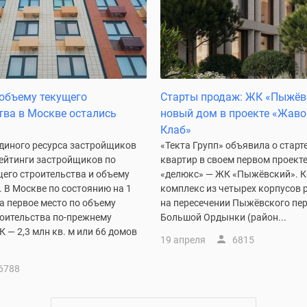
объему текущего
Старты продаж: ЖК «Пыжёв
тва в Москве остались
новый дом в проекте «Жав
Клаб»
Единого ресурса застройщиков
«Текта Групп» объявила о старт
ейтинги застройщиков по
квартир в своем первом проект
щего строительства и объему
«делюкс» — ЖК «Пыжёвский». 
 В Москве по состоянию на 1
комплекс из четырех корпусов 
а первое место по объему
на пересечении Пыжёвского пер
роительства по-прежнему
Большой Ордынки (район...
 — 2,3 млн кв. м или 66 домов
19 апреля
6815
6788