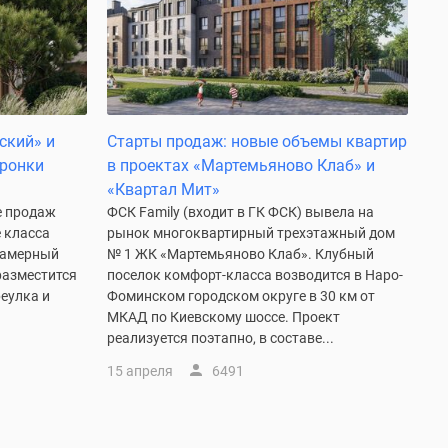
ский» и
Старты продаж: новые объемы квартир
оронки
в проектах «Мартемьяново Клаб» и
«Квартал Мит»
е продаж
ФСК Family (входит в ГК ФСК) вывела на
е класса
рынок многоквартирный трехэтажный дом
Камерный
№ 1 ЖК «Мартемьяново Клаб». Клубный
разместится
поселок комфорт-класса возводится в Наро-
еулка и
Фоминском городском округе в 30 км от
МКАД по Киевскому шоссе. Проект
реализуется поэтапно, в составе...
15 апреля
6491