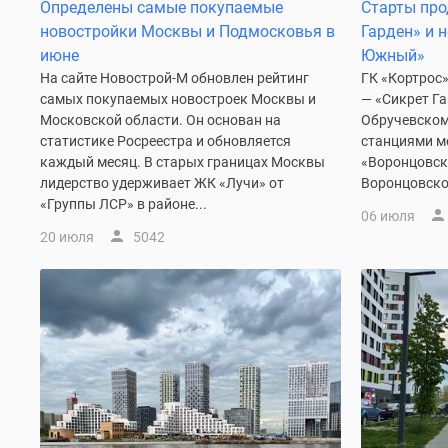
новостроек
Определены самые покупаемые
Старты про
Эксперты
новостройки Москвы и Подмосковья в
Гарден» и 
и
июне
Южный»
авторы
На сайте Новострой-М обновлен рейтинг
ГК «Кортрос
О
самых покупаемых новостроек Москвы и
— «Сикрет Г
проекте
Московской области. Он основан на
Обручевском
Контакты
статистике Росреестра и обновляется
станциями м
Реклама
каждый месяц. В старых границах Москвы
«Воронцовск
на
лидерство удерживает ЖК «Лучи» от
Воронцовско
сайте
Vk
«Группы ЛСР» в районе...
06 июля
Дзен
20 июля
5042
Машино-
места
Апартаменты
#траншевая
ипотека
#рассрочка
ИТ-
ипотека
Квартиры
со
скидками