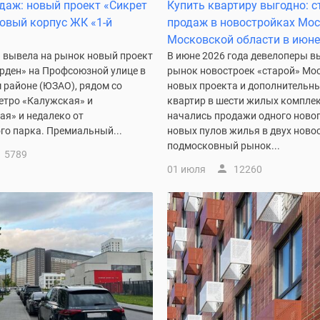
даж: новый проект «Сикрет
Купить квартиру выгодно: с
новый корпус ЖК «1-й
продаж в новостройках Мо
Московской области в июне
» вывела на рынок новый проект
В июне 2026 года девелоперы в
арден» на Профсоюзной улице в
рынок новостроек «старой» Мо
 районе (ЮЗАО), рядом со
новых проекта и дополнительн
етро «Калужская» и
квартир в шести жилых комплек
ая» и недалеко от
начались продажи одного новог
го парка. Премиальный...
новых пулов жилья в двух ново
подмосковный рынок...
5789
01 июля
12260