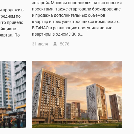
«старой» Москвы пополнился пятью новыми
проектами, также стартовали бронирование
и продажи в
и продажа дополнительных объемов
среднем по
квартир в трех уже строящихся комплексах.
что привело
В ТиНАО в реализацию поступили новые
ойщиков –
квартиры в одном ЖК, в...
вартал. По
31 июля
5078