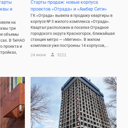
тарты
Старты продаж: новые корпуса
сквы и
проектов «Отрада» и «Амбер Сити»
ГК «Отрада» вывела в продажу квартиры в
корпусе № 3 жилого комплекса «Отрада».
ывели на
Квартал расположен в поселке Отрадное
сквы три
городского округа Красногорск, ближайшая
ые объемы
станция метро — «Митино». В жилом
сах. В ТиНАО
комплексе уже построены 14 корпусов,...
о проекта и
стройках,
24 июня
5222