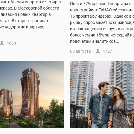
ные объемы квартир в четырех
Почти 72% сделок II квартала в
ексах. В Московской области
новостройках ТиНАО обеспечил
ализация новых квартир в
15 проектах-лидерах. Однако в 
ктах. В старых границах
рынку спрос заметно снизился, 
е недорогие квартиры
и к сокращению выручки застр
..
более чем на 15% за истекший к
подсчетам аналитиков...
4664
03 августа
4727