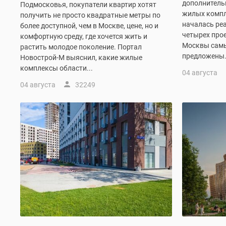
дополнитель
Подмосковья, покупатели квартир хотят
комнатные
жилых компл
получить не просто квадратные метры по
Квартиры
началась ре
более доступной, чем в Москве, цене, но и
на
четырех прое
комфортную среду, где хочется жить и
карте
Москвы самы
Ипотечный
растить молодое поколение. Портал
предложены.
калькулятор
Новострой-М выяснил, какие жилые
Семейная
комплексы области...
04 августа
ипотека
04 августа
32249
Военная
ипотека
Банки
и
программы
Медиа
Новости
недвижимости
Мнение
эксперта
Аналитика
рынка
Покупателю
Экспертиза