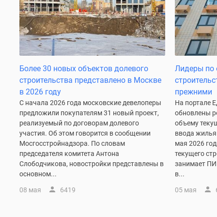
Рассрочка
Траншевая
ипотека
Дома
и
коттеджи
Коттеджные
Более 30 новых объектов долевого
Лидеры по 
поселки
строительства представлено в Москве
строительс
в
в 2026 году
прежними
Новой
Москве
С начала 2026 года московские девелоперы
На портале 
Готовые
предложили покупателям 31 новый проект,
обновлены р
коттеджные
реализуемый по договорам долевого
объему теку
поселки
участия. Об этом говорится в сообщении
ввода жилья.
Строящиеся
Мосгосстройнадзора. По словам
мая 2026 год
коттеджные
председателя комитета Антона
текущего ст
поселки
Слободчикова, новостройки представлены в
занимает ПИК
Коттеджные
основном...
в...
поселки
в
08 мая
6419
05 мая
лесу
Коттеджные