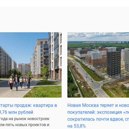
тарты продаж: квартира в
Новая Москва теряет и ново
9,76 млн рублей
покупателей: экспозиция «
года на рынок новостроек
сократилась почти вдвое, с
и пять новых проектов и
на 53,8%