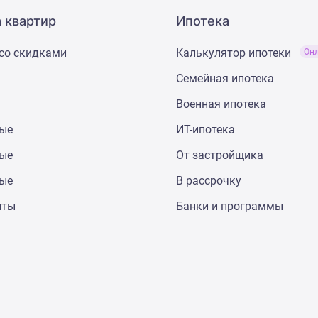
 квартир
Ипотека
со скидками
Калькулятор ипотеки
Он
Семейная ипотека
Военная ипотека
ные
ИТ-ипотека
ные
От застройщика
ные
В рассрочку
нты
Банки и программы