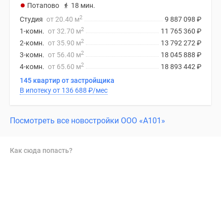
Потапово
18 мин.
2
Студия
от 20.40 м
9 887 098
₽
2
1-комн.
от 32.70 м
11 765 360
₽
2
2-комн.
от 35.90 м
13 792 272
₽
2
3-комн.
от 56.40 м
18 045 888
₽
2
4-комн.
от 65.60 м
18 893 442
₽
145 квартир от застройщика
В ипотеку от 136 688
₽
/мес
Посмотреть все новостройки ООО «А101»
Как сюда попасть?