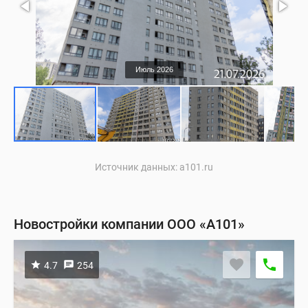
Жилой район «Родные кварталы»
ЖК «Дом на Зорге»
Июль 2026
Офисный центр Эдварда Грига
Бизнес-квартал «Прокшино»
Источник данных: a101.ru
ЖК «Дом на Джалиля»
ЖК «Хольм»
Новостройки компании ООО «А101»
4.7
254