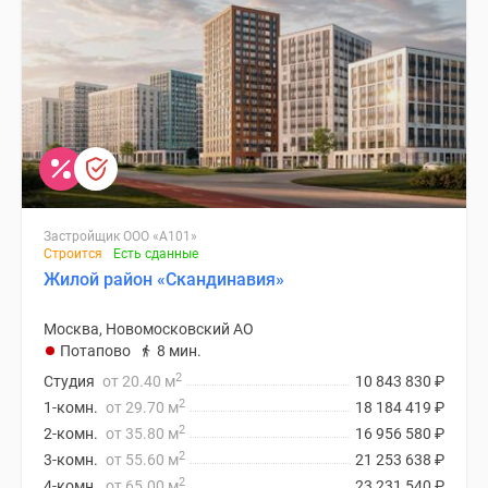
Застройщик ООО «А101»
Строится
Есть сданные
Жилой район «Скандинавия»
Москва, Новомосковский АО
Потапово
8 мин.
2
Студия
от 20.40 м
10 843 830
₽
2
1-комн.
от 29.70 м
18 184 419
₽
2
2-комн.
от 35.80 м
16 956 580
₽
2
3-комн.
от 55.60 м
21 253 638
₽
2
4-комн.
от 65.00 м
23 231 540
₽