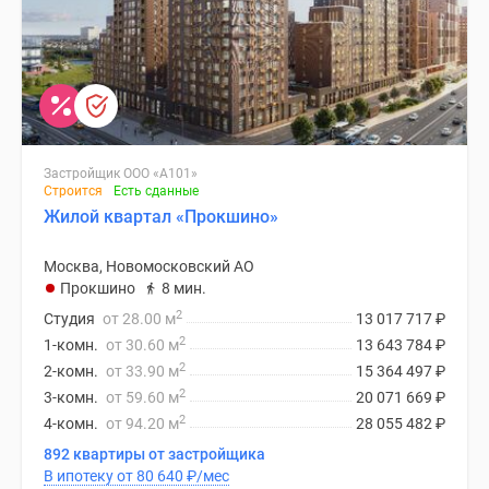
Застройщик ООО «А101»
Строится
Есть сданные
Жилой квартал «Прокшино»
Москва, Новомосковский АО
Прокшино
8 мин.
2
Студия
от 28.00 м
13 017 717
₽
2
1-комн.
от 30.60 м
13 643 784
₽
2
2-комн.
от 33.90 м
15 364 497
₽
2
3-комн.
от 59.60 м
20 071 669
₽
2
4-комн.
от 94.20 м
28 055 482
₽
892 квартиры от застройщика
В ипотеку от 80 640
₽
/мес