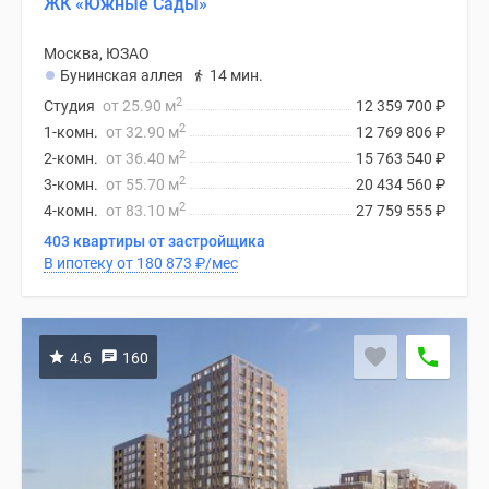
ЖК «Южные Сады»
Москва, ЮЗАО
Бунинская аллея
14 мин.
2
Студия
от 25.90 м
12 359 700
₽
2
1-комн.
от 32.90 м
12 769 806
₽
2
2-комн.
от 36.40 м
15 763 540
₽
2
3-комн.
от 55.70 м
20 434 560
₽
2
4-комн.
от 83.10 м
27 759 555
₽
403 квартиры от застройщика
В ипотеку от 180 873
₽
/мес
4.6
160