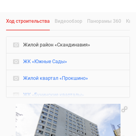
Ход строительства
Видеообзор
Панорамы 360
Ква
Жилой район «Скандинавия»
ЖК «Южные Сады»
Жилой квартал «Прокшино»
ЖК «Бунинские кварталы»
ЖК «Дзен-кварталы»
ЖК «Деснаречье»