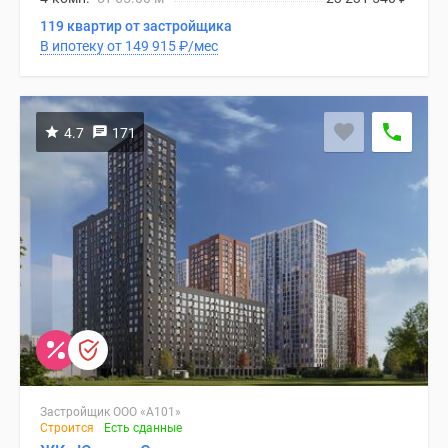
119 квартир от застройщика
В ипотеку от 149 915
₽
/мес
4.7
171
Застройщик ООО «А101»
Строится
Есть сданные