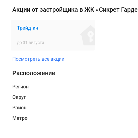
Расположение
Акции от застройщика в ЖК «Сикрет Гарде
квартала
балансирует
между
Трейд-ин
тишиной
природы
до 31 августа
и
удобством
Посмотреть все акции
мегаполиса.
С
Расположение
одной
стороны
Регион
открываются
Округ
виды
на
Район
зелень
Метро
исторических
аллей
Воронцовского