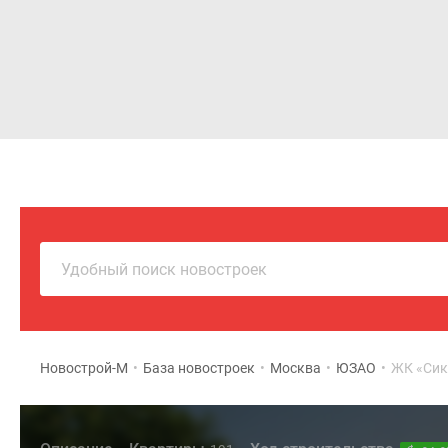
Новостройки
Квартиры
Удобный поиск новостроек
Новострой-М
•
База новостроек
•
Москва
•
ЮЗАО
•
ЖК «Сик