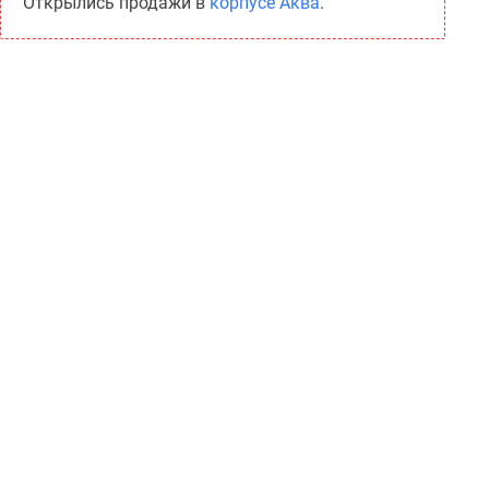
Открылись продажи в
корпусе Аква
.