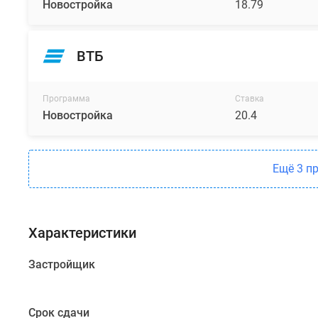
Новостройка
18.79
Благородный
вытянутый
силуэт
ВТБ
органично
вписывается
в
Программа
Ставка
исторический
Новостройка
20.4
контекст
района,
сохраняя
Ещё 3 п
при
этом
собственную
Характеристики
узнаваемость.
Застройщик
Для
сохранения
максимальной
Срок сдачи