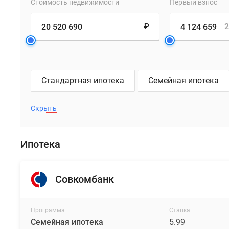
доступности
Стоимость недвижимости
Первый взнос
гарантирует
удобный
₽
2
выезд
к
Ленинскому
проспекту,
Стандартная ипотека
Семейная ипотека
а
также
Скрыть
станции
метро
«Воронцовская»
Ипотека
и
«Калужская»,
расположенные
Совкомбанк
в
5
минутах
Программа
Ставка
ходьбы.
Семейная ипотека
5.99