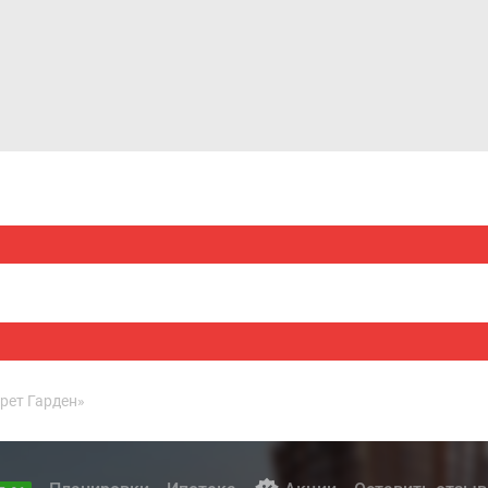
Дома и коттеджи
Ипотека
Медиа
Консультация
рет Гарден»