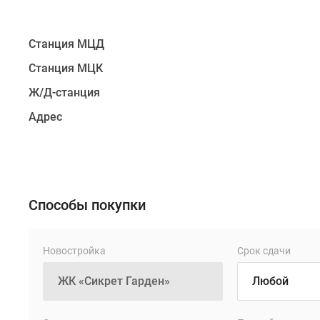
парка
и
Станция МЦД
массивы
Битцевского
Станция МЦК
леса,
Ж/Д-станция
с
другой
Адрес
–
впечатляющая
панорама
столицы
со
Способы покупки
сверкающими
башнями
Новостройка
Срок сдачи
Москва-
Сити.
Удобство
транспортной