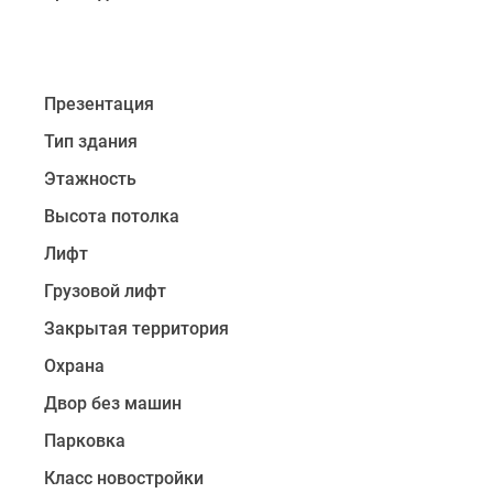
приватности
и
комфорта
в
Презентация
комплексе
установлены
Тип здания
передовые
Этажность
инженерные
решения:
Высота потолка
шумоизоляция,
Лифт
многоуровневая
Грузовой лифт
система
контроля
Закрытая территория
доступа,
Охрана
круглосуточное
видеонаблюдение,
Двор без машин
приборы
Парковка
климат-
контроля
Класс новостройки