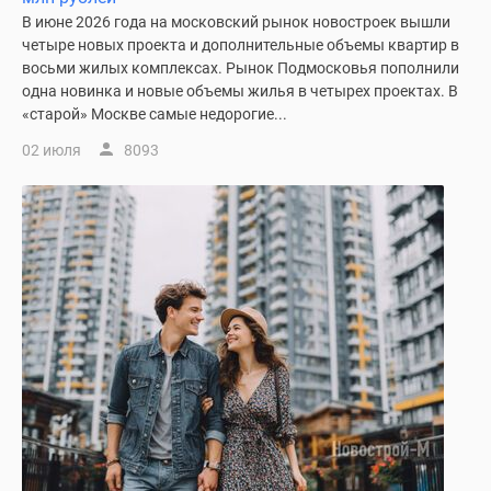
1-
В июне 2026 года на московский рынок новостроек вышли
комнатные
четыре новых проекта и дополнительные объемы квартир в
2-
восьми жилых комплексах. Рынок Подмосковья пополнили
комнатные
одна новинка и новые объемы жилья в четырех проектах. В
3-
«старой» Москве самые недорогие...
комнатные
02 июля
8093
Квартиры
на
карте
Ипотечный
калькулятор
Семейная
ипотека
Военная
ипотека
Банки
и
программы
Медиа