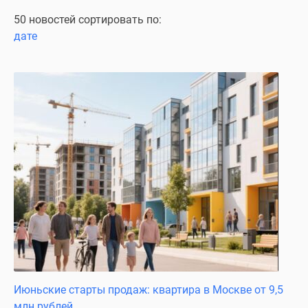
Специальные
50 новостей сортировать по:
предложения
дате
Коммерческие
помещения
Продавцы
и
застройщики
Панорамы
новостроек
Видеообзор
новостроек
Экспертиза
новостроек
Экология
Москвы
и
Подмосковья
Июньские старты продаж: квартира в Москве от 9,5
Студии
млн рублей