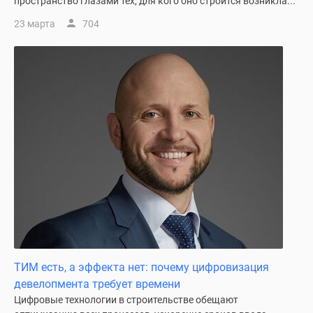
пространство глазами тех, для кого оно строится возникла...
23 марта
704
ТИМ есть, а эффекта нет: почему цифровизация
девелопмента требует времени
Цифровые технологии в строительстве обещают