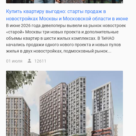
Новости
Купить квартиру выгодно: старты продаж в
недвижимости
новостройках Москвы и Московской области в июне
Мнение
В июне 2026 года девелоперы вывели на рынок новостроек
эксперта
«старой» Москвы три новых проекта и дополнительные
Аналитика
объемы квартир в шести жилых комплексах. В ТиНАО
рынка
начались продажи одного нового проекта и новых пулов
Покупателю
жилья в двух новостройках, подмосковный рынок...
Экспертиза
01 июля
12611
новостроек
Эксперты
и
авторы
О
проекте
Контакты
Реклама
на
сайте
Vk