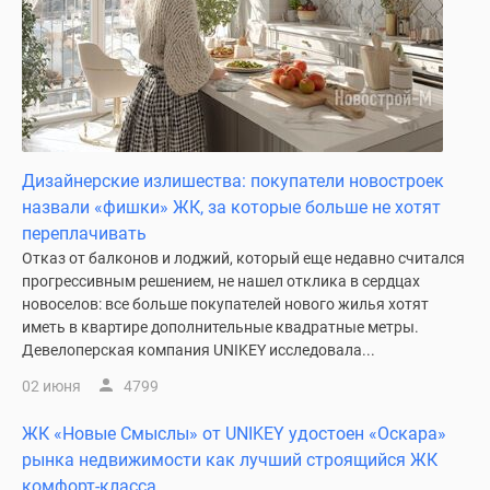
застройщиком
Rutube
Поиск
дома
в
Москве
Программа
Дизайнерские излишества: покупатели новостроек
реновации
назвали «фишки» ЖК, за которые больше не хотят
в
переплачивать
Москве
Отказ от балконов и лоджий, который еще недавно считался
Новостройки
прогрессивным решением, не нашел отклика в сердцах
премиум-
новоселов: все больше покупателей нового жилья хотят
класса
иметь в квартире дополнительные квадратные метры.
Новостройки
Девелоперская компания UNIKEY исследовала...
бизнес-
02 июня
4799
класса
Рассрочка
ЖК «Новые Смыслы» от UNIKEY удостоен «Оскара»
Траншевая
рынка недвижимости как лучший строящийся ЖК
ипотека
комфорт-класса