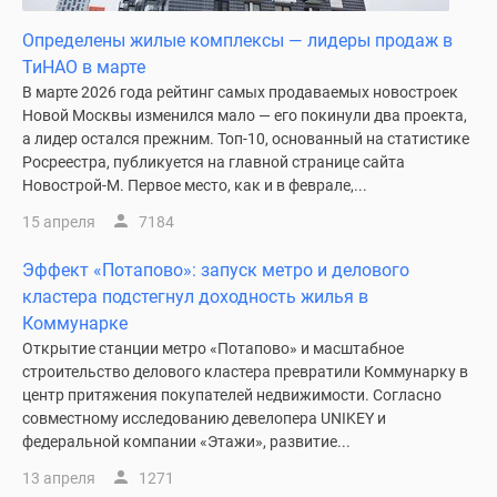
поселки
Определены жилые комплексы — лидеры продаж в
у
ТиНАО в марте
водоема
В марте 2026 года рейтинг самых продаваемых новостроек
Коттеджные
Новой Москвы изменился мало — его покинули два проекта,
поселки
а лидер остался прежним. Топ-10, основанный на статистике
в
Росреестра, публикуется на главной странице сайта
ипотеку
Новострой-М. Первое место, как и в феврале,...
Бизнес-
15 апреля
7184
центры
Коттеджи
Эффект «Потапово»: запуск метро и делового
Скидки
кластера подстегнул доходность жилья в
и
Коммунарке
акции
Открытие станции метро «Потапово» и масштабное
Макс
строительство делового кластера превратили Коммунарку в
центр притяжения покупателей недвижимости. Согласно
совместному исследованию девелопера UNIKEY и
федеральной компании «Этажи», развитие...
13 апреля
1271