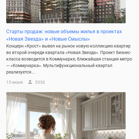
Дзен
Машино-
места
Апартаменты
Старты продаж: новые объемы жилья в проектах
#траншевая
«Новая Звезда» и «Новые Смыслы»
ипотека
Концерн «Крост» вывел на рынок новую коллекцию квартир
#рассрочка
во второй очереди квартала «Новая Звезда». Проект бизнес-
ИТ-
класса возводится в Коммунарке, ближайшая станция метро
— «Коммунарка». Мультифункциональный квартал
ипотека
реализуется...
Квартиры
со
15 июня
5330
скидками
до
41%
Видео
360°
новостроек
Субсидированная