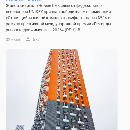
Дома
Жилой квартал «Новые Смыслы» от федерального
и
девелопера UNIKEY признан победителем в номинации
коттеджи
«Строящийся жилой комплекс комфорт-класса № 1» в
рамках престижной международной премии «Рекорды
Коттеджные
рынка недвижимости — 2026» (РРН). В...
поселки
в
02 июня
677
Новой
Москве
Готовые
коттеджные
поселки
Строящиеся
коттеджные
поселки
Коттеджные
поселки
в
лесу
Коттеджные