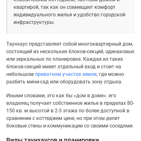
Новости
квартирой, так как он совмещает комфорт
недвижимости
индивидуального жилья и удобство городской
Мнение
инфраструктуры.
эксперта
Аналитика
рынка
Таунхаус представляет собой многоквартирный дом,
Покупателю
состоящий из нескольких блоков-секций, одинаковых
Экспертиза
или зеркальных по планировке. Каждая из таких
новостроек
блоков-секций имеет отдельный вход и стоит на
Эксперты
небольшом
приватном участке земли
, где можно
и
разбить мини-сад или оборудовать зону отдыха.
авторы
О
Иными словами, это как бы «дом в доме»: его
проекте
владелец получает собственное жилье в пределах 80-
Контакты
150 кв. м высотой в 2-3 этажа по более доступной в
Реклама
сравнении с коттеджем цене, но при этом делит
на
боковые стены и коммуникации со своими соседями.
сайте
Виды таунхаусов и планировки
Vk