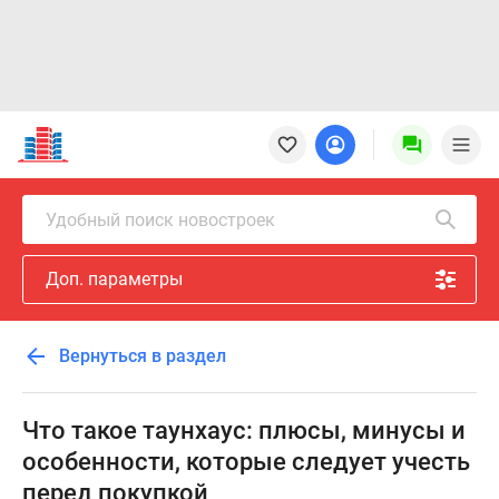
Новостройки
Квартиры
Ипотека
Новостройки
Удобный поиск новостроек
Москвы
Новостройки
Доп. параметры
Подмосковья
Новостройки
Новой
Вернуться в раздел
Москвы
Готовые
новостройки
Что такое таунхаус: плюсы, минусы и
Новостройки
особенности, которые следует учесть
на
перед покупкой
карте