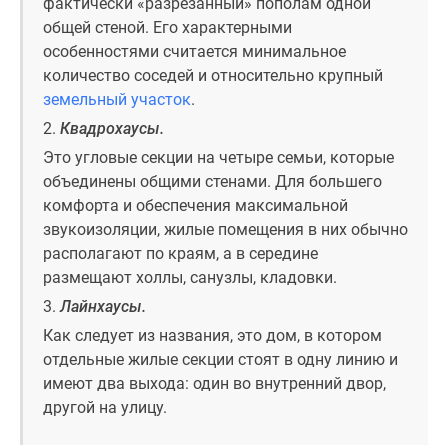
фактически «разрезанный» пополам одной
застройщиком
общей стеной. Его характерными
Rutube
особенностями считается минимальное
Поиск
количество соседей и относительно крупный
дома
земельный участок
.
в
Москве
2.
Квадрохаусы.
Программа
Это угловые секции на четыре семьи, которые
реновации
объединены общими стенами. Для большего
в
комфорта и обеспечения максимальной
Москве
звукоизоляции, жилые помещения в них обычно
Новостройки
располагают по краям, а в середине
премиум-
размещают холлы, санузлы, кладовки.
класса
3.
Лайнхаусы.
Новостройки
Как следует из названия, это дом, в котором
бизнес-
отдельные жилые секции стоят в одну линию и
класса
имеют два выхода: один во внутренний двор,
Рассрочка
другой на улицу.
Траншевая
ипотека