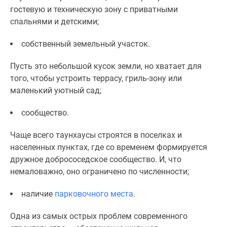
гостевую и техническую зону с приватными
поселки
спальнями и детскими;
у
водоема
собственный земельный участок.
Коттеджные
поселки
Пусть это небольшой кусок земли, но хватает для
в
того, чтобы устроить террасу, гриль-зону или
ипотеку
маленький уютный сад;
Бизнес-
центры
сообщество.
Коттеджи
Скидки
Чаще всего таунхаусы строятся в поселках и
и
населенных пунктах, где со временем формируется
акции
дружное добрососедское сообщество. И, что
Макс
немаловажно, оно ограничено по численности;
наличие
парковочного места
.
Одна из самых острых проблем современного