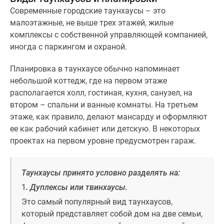
Современные городские таунхаусы – это
Дзен
малоэтажные, не выше трех этажей, жилые
Машино-
комплексы с собственной управляющей компанией,
места
иногда с паркингом и охраной.
Апартаменты
#траншевая
Планировка в таунхаусе обычно напоминает
ипотека
небольшой коттедж, где на первом этаже
#рассрочка
располагается холл, гостиная, кухня, санузел, на
ИТ-
втором – спальни и ванные комнаты. На третьем
ипотека
этаже, как правило, делают мансарду и оформляют
Квартиры
ее как рабочий кабинет или детскую. В некоторых
со
проектах на первом уровне предусмотрен гараж.
скидками
до
41%
Таунхаусы принято условно разделять на:
Видео
1
. Дуплексы или твинхаусы.
360°
Это самый популярный вид таунхаусов,
новостроек
который представляет собой дом на две семьи,
Субсидированная