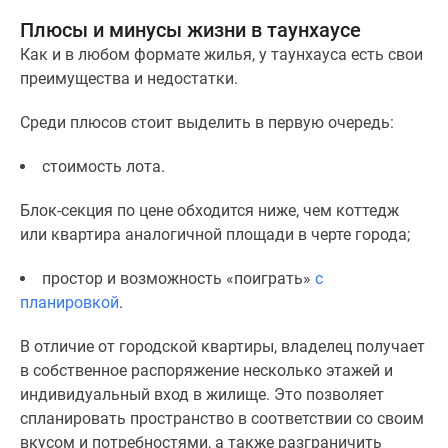
Дома
Плюсы и минусы жизни в таунхаусе
и
Как и в любом формате жилья, у таунхауса есть свои
коттеджи
преимущества и недостатки.
Коттеджные
поселки
Среди плюсов стоит выделить в первую очередь:
в
Новой
стоимость лота.
Москве
Готовые
Блок-секция по цене обходится ниже, чем коттедж
коттеджные
или квартира аналогичной площади в черте города;
поселки
Строящиеся
простор и возможность «поиграть»
с
коттеджные
планировкой
.
поселки
В отличие от городской квартиры, владелец получает
Коттеджные
в собственное распоряжение несколько этажей и
поселки
индивидуальный вход в жилище. Это позволяет
в
спланировать пространство в соответствии со своим
лесу
вкусом и потребностями, а также разграничить
Коттеджные