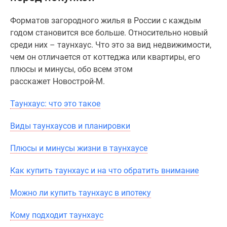
Специальные
Форматов загородного жилья в России с каждым
предложения
годом становится все больше. Относительно новый
Коммерческие
среди них – таунхаус. Что это за вид недвижимости,
помещения
чем он отличается от коттеджа или квартиры, его
Продавцы
плюсы и минусы, обо всем этом
и
расскажет Новострой-М.
застройщики
Панорамы
Таунхаус: что это такое
новостроек
Видеообзор
Виды таунхаусов и планировки
новостроек
Экспертиза
Плюсы и минусы жизни в таунхаусе
новостроек
Экология
Как купить таунхаус и на что обратить внимание
Москвы
Можно ли купить таунхаус в ипотеку
и
Подмосковья
Кому подходит таунхаус
Студии