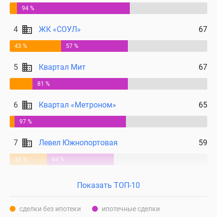
94 %
4
ЖК «СОУЛ»
67
43 %
57 %
5
Квартал Мит
67
81 %
6
Квартал «Метроном»
65
97 %
7
Левел Южнопортовая
59
36 %
64 %
Показать ТОП-10
сделки без ипотеки
ипотечные сделки