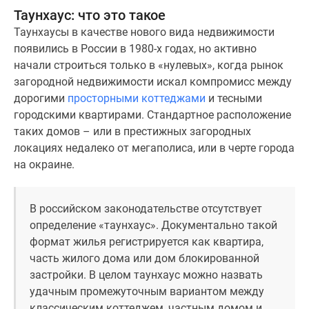
1-
Таунхаус: что это такое
комнатные
Таунхаусы в качестве нового вида недвижимости
2-
появились в России в 1980-х годах, но активно
комнатные
начали строиться только в «нулевых», когда рынок
3-
загородной недвижимости искал компромисс между
комнатные
дорогими
просторными коттеджами
и тесными
Квартиры
городскими квартирами. Стандартное расположение
на
таких домов – или в престижных загородных
карте
локациях недалеко от мегаполиса, или в черте города
Ипотечный
на окраине.
калькулятор
Семейная
ипотека
В российском законодательстве отсутствует
Военная
определение «таунхаус». Документально такой
ипотека
формат жилья регистрируется как квартира,
Банки
часть жилого дома или дом блокированной
и
застройки. В целом таунхаус можно назвать
программы
удачным промежуточным вариантом между
Медиа
классическим коттеджем, частным домом и