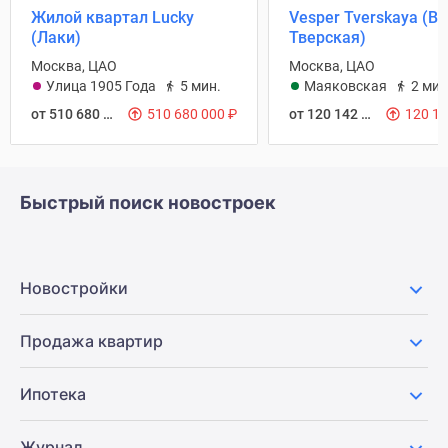
Жилой квартал Lucky
Vesper Tverskaya (В
(Лаки)
Тверская)
Москва, ЦАО
Москва, ЦАО
Улица 1905 Года
5 мин.
Маяковская
2 мин
от 510 680 000
₽
510 680 000
₽
от 120 142 582
₽
120 1
Быстрый поиск новостроек
Новостройки
Продажа квартир
Ипотека
Журнал