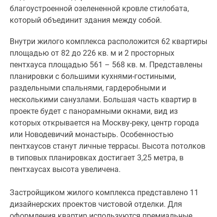
колоннам,
благоустроенной озелененной кровле стилобата,
а
который объединит здания между собой.
также
благоустроенной
Внутри жилого комплекса расположится 62 квартиры
озелененной
площадью от 82 до 226 кв. м и 2 просторных
кровле
пентхауса площадью 561 – 568 кв. м. Представлены
стилобата,
планировки с большими кухнями-гостиными,
который
раздельными спальнями, гардеробными и
объединит
несколькими санузлами. Большая часть квартир в
здания
проекте будет с панорамными окнами, вид из
между
которых открывается на Москву-реку, центр города
собой.
или Новодевичий монастырь. Особенностью
пентхаусов станут личные террасы. Высота потолков
Внутри
в типовых планировках достигает 3,25 метра, в
жилого
пентхаусах высота увеличена.
комплекса
расположится
Застройщиком жилого комплекса представлено 11
62
дизайнерских проектов чистовой отделки. Для
квартиры
оформления квартир используются премиальные