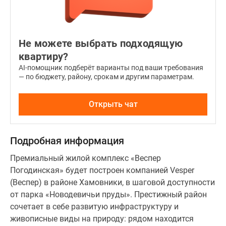
керамические
глазурованные
панели
Не можете выбрать подходящую
ручной
квартиру?
работы,
AI-помощник подберёт варианты под ваши требования
одна
— по бюджету, району, срокам и другим параметрам.
из
башен
Открыть чат
будет
оформлена
в
Подробная информация
белом
цвете,
Премиальный жилой комплекс «Веспер
вторая
Погодинская» будет построен компанией Vesper
–
(Веспер) в районе Хамовники, в шаговой доступности
в
от парка «Новодевичьи пруды». Престижный район
изумрудно-
сочетает в себе развитую инфраструктуру и
зеленом.
живописные виды на природу: рядом находится