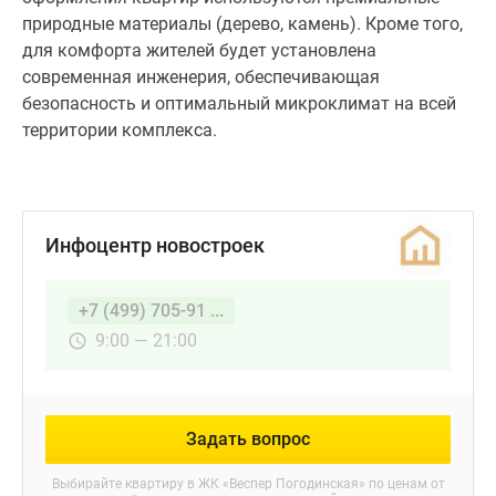
площадью
природные материалы (дерево, камень). Кроме того,
от
для комфорта жителей будет установлена
82
современная инженерия, обеспечивающая
до
безопасность и оптимальный микроклимат на всей
226
территории комплекса.
кв.
м
и
2
Инфоцентр новостроек
просторных
пентхауса
+7 (499) 705-91 ...
площадью
561
9:00 — 21:00
–
568
кв.
Задать вопрос
м.
Представлены
Выбирайте квартиру в
ЖК «Веспер Погодинская»
по ценам от