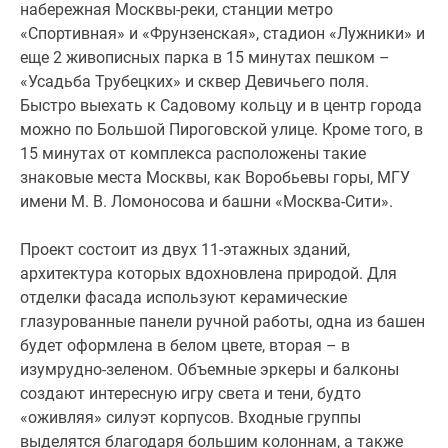
Объемные
набережная Москвы-реки, станции метро
эркеры
«Спортивная» и «Фрунзенская», стадион «Лужники» и
и
еще 2 живописных парка в 15 минутах пешком –
балконы
«Усадьба Трубецких» и сквер Девичьего поля.
создают
Быстро выехать к Садовому кольцу и в центр города
интересную
можно по Большой Пироговской улице. Кроме того, в
игру
15 минутах от комплекса расположены такие
света
знаковые места Москвы, как Воробьевы горы, МГУ
и
имени М. В. Ломоносова и башни «Москва-Сити».
тени,
будто
Проект состоит из двух 11-этажных зданий,
«оживляя»
архитектура которых вдохновлена природой. Для
силуэт
отделки фасада используют керамические
корпусов.
глазурованные панели ручной работы, одна из башен
Входные
будет оформлена в белом цвете, вторая – в
группы
изумрудно-зеленом. Объемные эркеры и балконы
выделятся
создают интересную игру света и тени, будто
благодаря
«оживляя» силуэт корпусов. Входные группы
большим
выделятся благодаря большим колоннам, а также