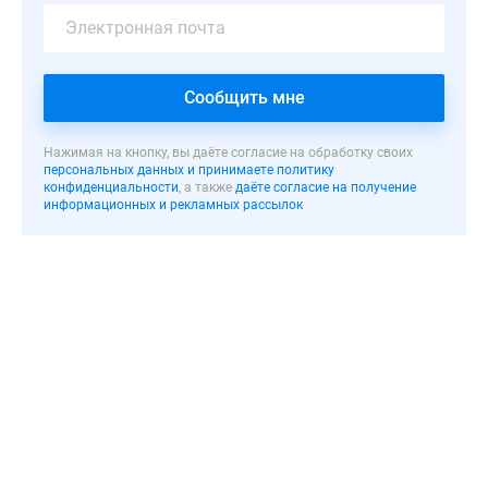
Престижный
район
сочетает
в
Сообщить мне
себе
развитую
Нажимая на кнопку, вы даёте согласие на обработку своих
инфраструктуру
персональных данных и принимаете политику
и
конфиденциальности
, а также
даёте согласие на получение
информационных и рекламных рассылок
живописные
виды
на
природу:
рядом
находится
набережная
Москвы-
реки,
станции
метро