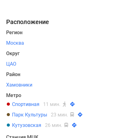
«Спортивная»
и
«Фрунзенская»,
Расположение
стадион
Регион
«Лужники»
и
Москва
еще
Округ
2
живописных
ЦАО
парка
Район
в
Хамовники
15
минутах
Метро
пешком
Спортивная
11 мин.
–
Парк Культуры
23 мин.
«Усадьба
Трубецких»
Кутузовская
26 мин.
и
сквер
Станция МЦК