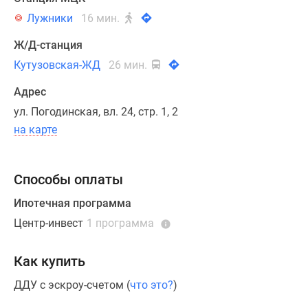
Девичьего
Лужники
16 мин.
поля.
Ж/Д-станция
Быстро
выехать
Кутузовская-ЖД
26 мин.
к
Адрес
Садовому
ул. Погодинская, вл. 24, стр. 1, 2
кольцу
на карте
и
в
центр
Способы оплаты
города
можно
Ипотечная программа
по
Центр-инвест
1 программа
Большой
Пироговской
Как купить
улице.
Кроме
ДДУ с эскроу-счетом (
что это?
)
того,