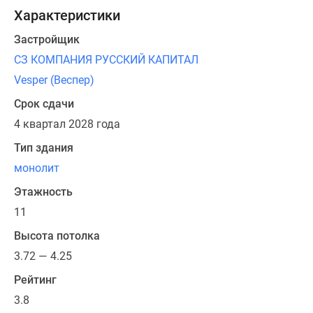
в
Характеристики
15
минутах
Застройщик
от
СЗ КОМПАНИЯ РУССКИЙ КАПИТАЛ
комплекса
Vesper (Веспер)
расположены
Срок сдачи
такие
знаковые
4 квартал 2028 года
места
Тип здания
Москвы,
монолит
как
Воробьевы
Этажность
горы,
11
МГУ
Высота потолка
имени
М.
3.72 — 4.25
В.
Рейтинг
Ломоносова
3.8
и