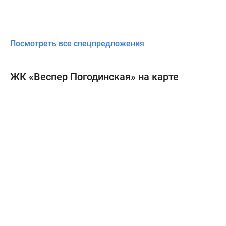
современная
инженерия,
обеспечивающая
безопасность
Посмотреть все спецпредложения
и
оптимальный
ЖК «Веспер Погодинская» на карте
микроклимат
на
всей
территории
комплекса.