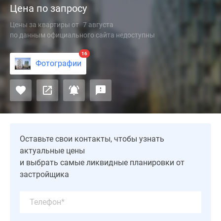
Цена по запросу
комплекс
«Веспер
Цены за квартиры
от
7 августа
Погодинская»
по данным официального сайта недоступны
будет
16
построен
Фотографии
компанией
Vesper
(Веспер)
в
районе
Хамовники,
Оставьте свои контакты, чтобы узнать
в
актуальные цены
шаговой
и выбрать самые ликвидные планировки от
доступности
застройщика
от
парка
«Новодевичьи
пруды».