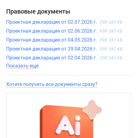
башни
Правовые документы
«Москва-
Сити».
Проектная декларация от 02.07.2026 г.
PDF 287 KB
Проектная декларация от 02.06.2026 г.
PDF 287 KB
Проект
Проектная декларация от 04.05.2026 г.
PDF 287 KB
состоит
из
Проектная декларация от 29.04.2026 г.
PDF 287 KB
двух
Проектная декларация от 02.04.2026 г.
PDF 287 KB
11-
Показать ещё
этажных
зданий,
Хотите получить все документы сразу?
архитектура
которых
вдохновлена
природой.
Для
отделки
фасада
используют