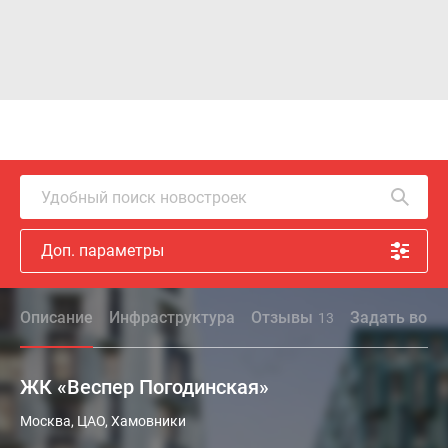
Удобный поиск новостроек
Доп. параметры
Описание
Инфраструктура
Отзывы
Задать вопр
13
ЖК «Веспер Погодинская»
Премиальный
Москва, ЦАО, Хамовники
жилой