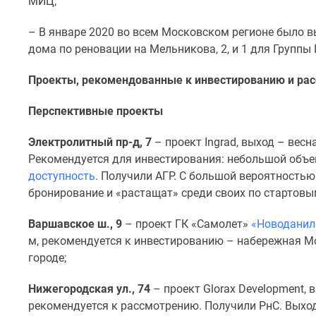
МИЦ;
поселки
у
водоема
– В январе 2020 во всем Московском регионе было в
Коттеджные
дома по реновации на Мельникова, 2, и 1 для Групп
поселки
в
Проекты, рекомендованные к инвестированию и ра
ипотеку
Бизнес-
Перспективные проекты
центры
Коттеджи
Электролитный пр-д, 7
– проект Ingrad, выход
–
весна
Скидки
и
Рекомендуется для инвестирования: небольшой объе
акции
доступность
. Получили АГР. С большой вероятностью
Макс
бронирование и «растащат» среди своих по стартовы
Варшавское ш., 9
– проект ГК «Самолет»
«Новоданил
м, рекомендуется к инвестированию – набережная Мо
городе;
Нижегородская ул., 74
– проект Glorax Development,
рекомендуется к рассмотрению. Получили РнС. Выхо