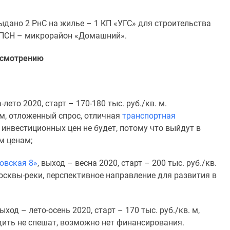
ыдано 2 РнС на жилье – 1 КП «УГС» для строительства
ы ПСН – микрорайон «Домашний».
ссмотрению
-лето 2020, старт
–
170-180 тыс. руб./кв. м.
м, отложенный спрос, отличная
транспортная
 инвестиционных цен не будет, потому что выйдут в
м ценам;
овская 8»
, выход
–
весна 2020, старт
–
200 тыс. руб./кв.
сквы-реки, перспективное направление для развития в
 выход
–
лето-осень 2020, старт
–
170 тыс. руб./кв. м,
дить не спешат, возможно нет финансирования.