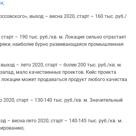
ии
;
оссовского», выход
–
весна 2020, старт
–
160 тыс. руб./
, старт
–
190 тыс. руб./кв. м. Локация сильно отрастает
-реки, наиболее бурно развивающаяся промышленная
, выход
–
лето 2020, старт
–
более 200 тыс. руб./кв. м.
запад, мало качественных проектов. Кейс проекта
й локации может продаваться продукт любого качества
о 2020, старт
–
130-140 тыс. руб./кв. м. Значительный
ход
–
весна-лето 2020, старт
–
140-145 тыс. руб./кв. м.
тированию;