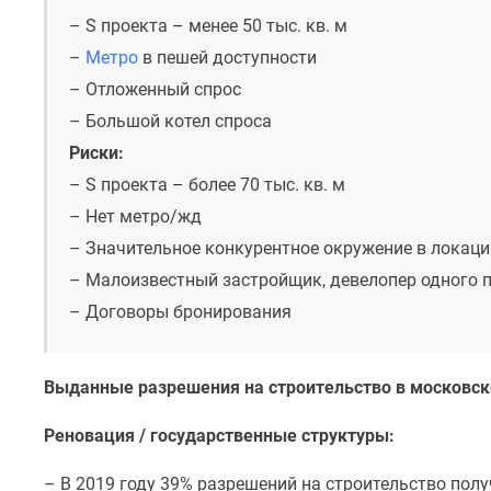
до
– S проекта
–
менее 50 тыс. кв. м
41%
–
Метро
в пешей доступности
Видео
360°
– Отложенный спрос
новостроек
– Большой котел спроса
Субсидированная
застройщиком
Риски:
Rutube
– S проекта
–
более 70 тыс. кв. м
Поиск
– Нет метро/жд
дома
в
– Значительное конкурентное окружение в локаци
Москве
– Малоизвестный застройщик, девелопер одного 
Программа
реновации
– Договоры бронирования
в
Москве
Новостройки
Выданные разрешения на строительство в московск
премиум-
класса
Реновация / государственные структуры:
Новостройки
бизнес-
класса
– В 2019 году 39% разрешений на строительство пол