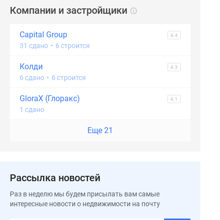
Компании и застройщики
Capital Group
4.4
31 сдано
•
6 строится
Колди
4.3
6 сдано
•
6 строится
GloraX (Глоракс)
4.1
1 сдано
Еще 21
Рассылка новостей
Раз в неделю мы будем присылать вам самые
интересные новости о недвижимости на почту