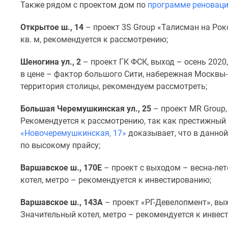
Также рядом с проектом дом по
программе реновац
Открытое ш., 14
– проект 3S Group «Талисман на Рок
кв. м, рекомендуется к рассмотрению;
Шеногина ул., 2
– проект ГК ФСК, выход
–
осень 2020
в цене – фактор большого Сити, набережная Москвы
территория столицы, рекомендуем рассмотреть;
Большая Черемушкинская ул., 25
– проект MR Group
Рекомендуется к рассмотрению, так как престижный 
«Новочеремушкинская, 17»
доказывает, что в данно
по высокому прайсу;
Варшавское ш., 170Е
– проект с выходом – весна-лет
котел, метро – рекомендуется к инвестированию;
Варшавское ш., 143А
– проект «РГ-Девелопмент», вы
Значительный котел, метро – рекомендуется к инвес