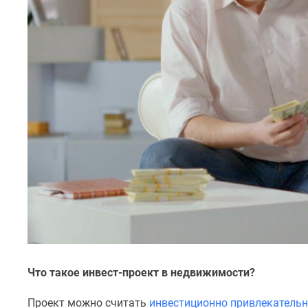
комнатные
Квартиры
на
карте
Ипотечный
калькулятор
Семейная
ипотека
Военная
ипотека
Банки
и
программы
Медиа
Новости
недвижимости
Мнение
эксперта
Аналитика
рынка
Что такое инвест-проект в недвижимости?
Покупателю
Экспертиза
Проект можно считать
инвестиционно привлекатель