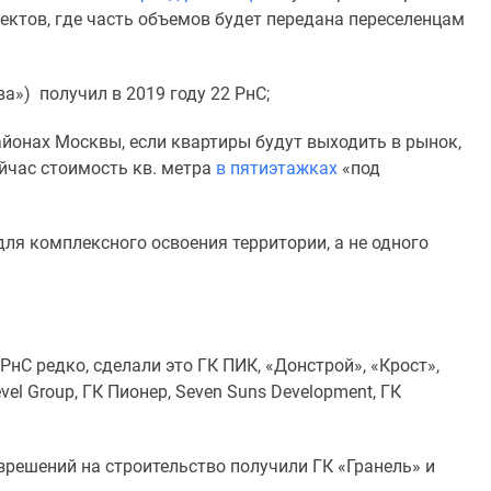
оектов, где часть объемов будет передана переселенцам
а») получил в 2019 году 22 РнС;
айонах Москвы, если квартиры будут выходить в рынок,
ейчас стоимость кв. метра
в пятиэтажках
«под
для комплексного освоения территории, а не одного
РнС редко, сделали это ГК ПИК, «Донстрой», «Крост»,
evel Group, ГК Пионер, Seven Suns Development, ГК
зрешений на строительство получили ГК «Гранель» и