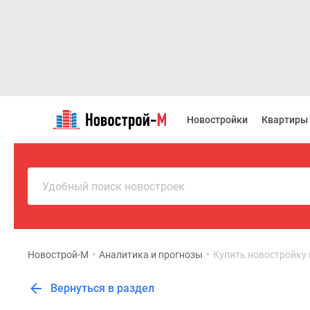
Новостройки
Квартиры
Новостройки
Квартиры
Ипотека
Новостройки
Москвы
Новостройки
Подмосковья
Удобный поиск новостроек
Новостройки
Новой
Москвы
Готовые
новостройки
Новострой-М
•
Аналитика и прогнозы
•
Купить новостройку 
Новостройки
на
Вернуться в раздел
карте