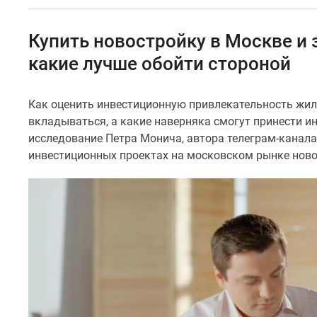
Специальные
предложения
Коммерческие
Купить новостройку в Москве и 
помещения
Продавцы
какие лучше обойти стороной
и
застройщики
Панорамы
Как оценить инвестиционную привлекательность жил
новостроек
вкладываться, а какие наверняка смогут принести 
Видеообзор
исследование Петра Монича, автора телеграм-канал
новостроек
инвестиционных проектах на московском рынке ново
Экспертиза
новостроек
Экология
Москвы
и
Подмосковья
Студии
1-
комнатные
2-
комнатные
3-