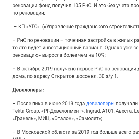
Рассрочка
реновации фонд получил 105 РнС. И это без учета пр
Траншевая
по реновации;
ипотека
Дома
– КП «УГС» («Управление гражданского строительств
и
коттеджи
– РнС по реновации – точечная застройка в жилых р
Коттеджные
поселки
то это будет инвестиционный вариант. Однако уже с
в
реновацию» выросла более чем на 10%;
Новой
Москве
– В октябре 2019 получено первое РнС по реновации 
Готовые
дома, по адресу Открытое шоссе вл. 30 з/у 1.
коттеджные
поселки
Девелоперы:
Строящиеся
коттеджные
поселки
– После пика в июне 2018 года
девелоперы
получали 
Коттеджные
Tekta Group, «РГ-Девелопмент», Ingrad, А101, Авеста, L
поселки
«Гранель», МИЦ, «Эталон», «Самолет»;
в
лесу
– В Московской области за 2019 год больше всего ра
Коттеджные