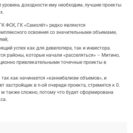
й уровень доходности ему необходим, лучшие проекты
х.
ГК ФСК, ГК «Самолёт» редко являются
комплексного освоения со значительными объемами,
лей;
щий успех как для девелопера, так и инвестора.
я районы, которые начали «расселяться» – Митино,
иционно привлекательными точечные проекты в
 так как начинается «каннибализм объемов», и
т застройщик в n-ой очереди проекта, стремится к 0.
в. м также сложно, потому что будет сформирована
са.