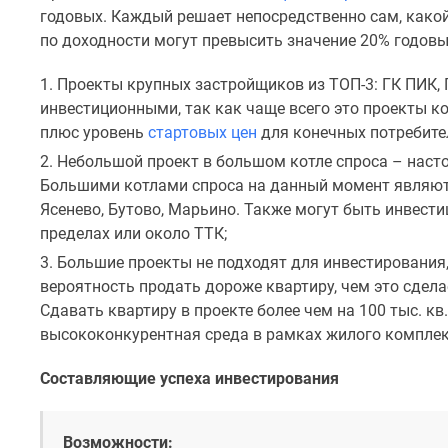
новостроек
годовых. Каждый решает непосредственно сам, како
Эксперты
по доходности могут превысить значение 20% годовы
и
авторы
Проекты крупных застройщиков из ТОП-3: ГК ПИК, 
О
проекте
инвестиционными, так как чаще всего это проекты 
Контакты
плюс уровень
стартовых цен
для конечных потребите
Реклама
Небольшой проект в большом котле спроса – настоя
на
Большими котлами спроса на данный момент являютс
сайте
Vk
Ясенево, Бутово, Марьино. Также могут быть инвест
Дзен
пределах или около ТТК;
Машино-
Большие проекты не подходят для инвестирования,
места
Апартаменты
вероятность продать дороже квартиру, чем это сделае
#траншевая
Сдавать квартиру в проекте более чем на 100 тыс. к
ипотека
высококонкурентная среда в рамках жилого комплек
#рассрочка
ИТ-
Составляющие успеха инвестирования
ипотека
Квартиры
со
Возможности:
скидками