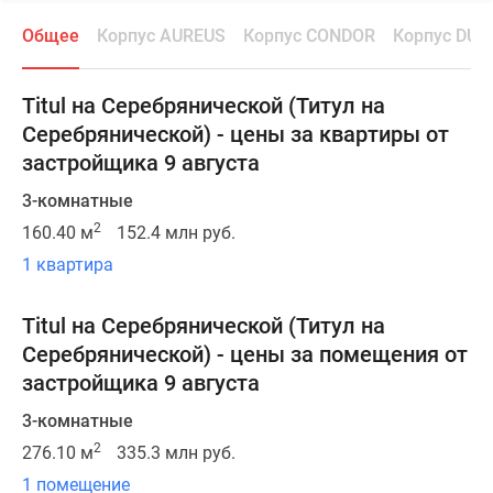
набережной
Общее
Корпус AUREUS
Корпус CONDOR
Корпус DUC
реки
Яузы,
парка
Titul на Серебрянической (Титул на
Зарядья
Серебрянической) - цены за квартиры от
и
застройщика 9 августа
Кремля.
Восемь
3-комнатные
премиальных
2
160.40 м
152.4 млн руб.
особняков
1 квартира
(от
7
Titul на Серебрянической (Титул на
до
Серебрянической) - цены за помещения от
9
этажей)
застройщика 9 августа
облицованы
3-комнатные
натуральным
2
276.10 м
335.3 млн руб.
камнем
1 помещение
и