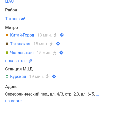
ЦАО
парк
Зарядье,
Район
Третьяковскую
Таганский
галерею,
Серебряническую
Метро
набережную,
Китай-Город
13 мин.
Котельническую
Таганская
15 мин.
высотку
и
Чкаловская
15 мин.
Храм
показать ещё
Троицы
Станция МЦД
Живоначальной.
В
Курская
19 мин.
особняках
Адрес
предусмотрена
Серебрянический пер., вл. 4/3, стр. 2,3, вл. 6/5,
...
фильтрация
воды
на карте
до
уровня