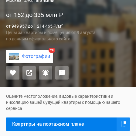
Titul
Москва, ЦАО, Таганский
на
от 152 до 335 млн
₽
Серебрянической
–
2
от 949 957 до 1 214 465
₽
/м
новый
Цены за квартиры и помещения
от
9 августа
проект
по данным официального сайта
премиум-
класса
28
Фотографии
в
экологически
чистом
районе
Центрального
округа
Оцените местоположение, видовые характеристики и
Москвы
инсоляцию вашей будущей квартиры с помощью нашего
сервиса
в
шаговой
Квартиры на поэтажном плане
доступности
от