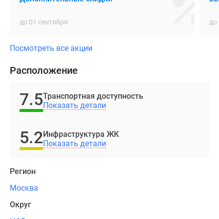
кв.
м.
до 01 сентября
до
Высота
потолков
Посмотреть все акции
3.6
метра.
Расположение
Есть
лоты
7.5
Транспортная доступность
с
Показать детали
террасами,
а
5.2
Инфраструктура ЖК
также
Показать детали
двухуровневые
пентахаусы
Регион
с
видами
Москва
на
Округ
Кремль,