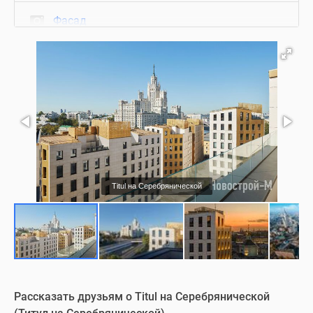
Фасад
Вид из окон
Благоустройство
Холл
Паркинг
Titul на Серебрянической
Рассказать друзьям о Titul на Серебрянической