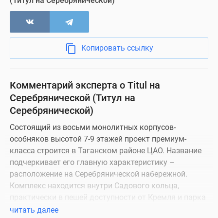
(Титул на Серебрянической)
Копировать ссылку
Комментарий эксперта о Titul на
Серебрянической (Титул на
Серебрянической)
Состоящий из восьми монолитных корпусов-
особняков высотой 7-9 этажей проект премиум-
класса строится в Таганском районе ЦАО. Название
подчеркивает его главную характеристику –
расположение на Серебрянической набережной.
Комплекс находится внутри Садового кольца,
практически в пешей доступности от Кремля и парка
«Зарядье» (1,5 км). Таким образом, его транспортную
читать далее