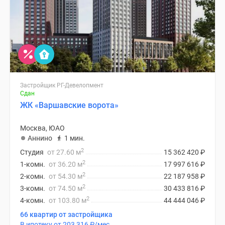
Застройщик РГ-Девелопмент
Сдан
ЖК «Варшавские ворота»
Москва, ЮАО
Аннино
1 мин.
2
Студия
от 27.60 м
15 362 420
₽
2
1-комн.
от 36.20 м
17 997 616
₽
2
2-комн.
от 54.30 м
22 187 958
₽
2
3-комн.
от 74.50 м
30 433 816
₽
2
4-комн.
от 103.80 м
44 444 046
₽
66 квартир от застройщика
В ипотеку от 203 316
₽
/мес