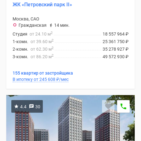
ЖК «Петровский парк II»
Москва, САО
Гражданская
14 мин.
2
Студия
от 24.10 м
18 557 964
₽
2
1-комн.
от 39.60 м
25 361 750
₽
2
2-комн.
от 62.30 м
35 278 927
₽
2
3-комн.
от 86.20 м
49 572 930
₽
155 квартир от застройщика
В ипотеку от 245 608
₽
/мес
4.4
30