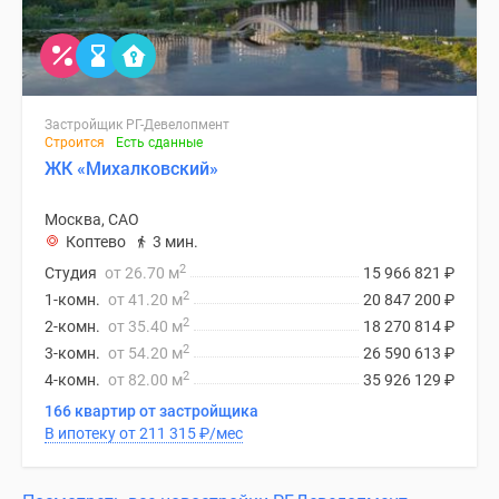
Застройщик РГ-Девелопмент
Строится
Есть сданные
ЖК «Михалковский»
Москва, САО
Коптево
3 мин.
2
Студия
от 26.70 м
15 966 821
₽
2
1-комн.
от 41.20 м
20 847 200
₽
2
2-комн.
от 35.40 м
18 270 814
₽
2
3-комн.
от 54.20 м
26 590 613
₽
2
4-комн.
от 82.00 м
35 926 129
₽
166 квартир от застройщика
В ипотеку от 211 315
₽
/мес