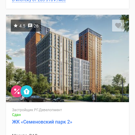
4.5
26
Застройщик РГ-Девелопмент
Сдан
ЖК «Семеновский парк 2»