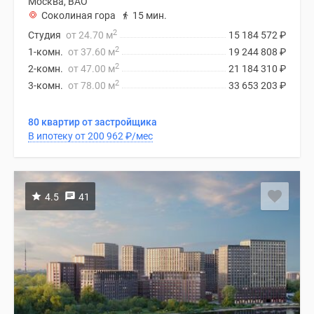
Москва, ВАО
Соколиная гора
15 мин.
2
Студия
от 24.70 м
15 184 572
₽
2
1-комн.
от 37.60 м
19 244 808
₽
2
2-комн.
от 47.00 м
21 184 310
₽
2
3-комн.
от 78.00 м
33 653 203
₽
80 квартир от застройщика
В ипотеку от 200 962
₽
/мес
4.5
41