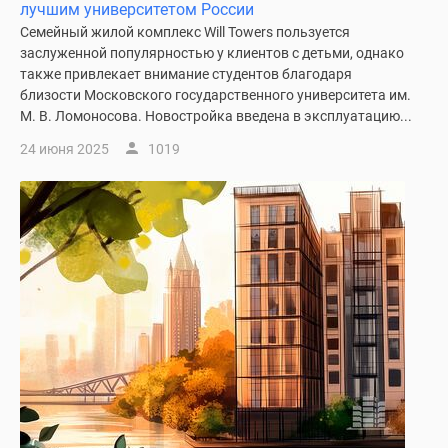
лучшим университетом России
Дома
Семейный жилой комплекс Will Towers пользуется
и
заслуженной популярностью у клиентов с детьми, однако
коттеджи
также привлекает внимание студентов благодаря
Коттеджные
близости Московского государственного университета им.
поселки
М. В. Ломоносова. Новостройка введена в эксплуатацию...
в
24 июня 2025
1019
Новой
Москве
Готовые
коттеджные
поселки
Строящиеся
коттеджные
поселки
Коттеджные
поселки
в
лесу
Коттеджные