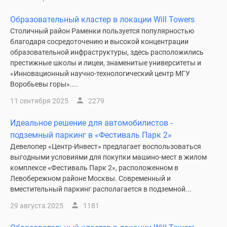
Дзен
Образовательный кластер в локации Will Towers
Машино-
Столичный район Раменки пользуется популярностью
места
благодаря сосредоточению и высокой концентрации
Апартаменты
образовательной инфраструктуры, здесь расположились
#траншевая
престижные школы и лицеи, знаменитые университеты и
ипотека
«Инновационный научно-технологический центр МГУ
#рассрочка
Воробьевы горы»....
ИТ-
11 сентября 2025
2279
ипотека
Квартиры
Идеальное решение для автомобилистов -
со
подземный паркинг в «Фестиваль Парк 2»
скидками
Девелопер «Центр-Инвест» предлагает воспользоваться
до
выгодными условиями для покупки машино-мест в жилом
комплексе «Фестиваль Парк 2», расположенном в
41%
Левобережном районе Москвы. Современный и
Видео
вместительный паркинг располагается в подземной...
360°
новостроек
29 августа 2025
1181
Субсидированная