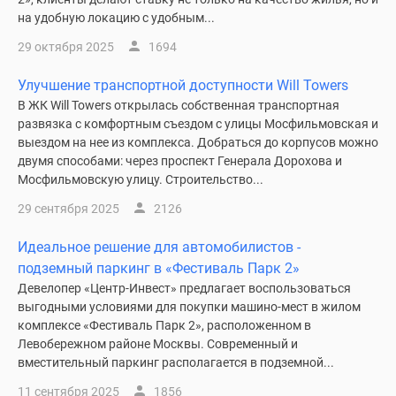
Новости
на удобную локацию с удобным...
недвижимости
29 октября 2025
1694
Мнение
эксперта
Улучшение транспортной доступности Will Towers
Аналитика
В ЖК Will Towers открылась собственная транспортная
рынка
развязка с комфортным съездом c улицы Мосфильмовская и
Покупателю
выездом на нее из комплекса. Добраться до корпусов можно
Экспертиза
двумя способами: через проспект Генерала Дорохова и
Мосфильмовскую улицу. Строительство...
новостроек
Эксперты
29 сентября 2025
2126
и
авторы
Идеальное решение для автомобилистов -
О
подземный паркинг в «Фестиваль Парк 2»
проекте
Девелопер «Центр-Инвест» предлагает воспользоваться
выгодными условиями для покупки машино-мест в жилом
Контакты
комплексе «Фестиваль Парк 2», расположенном в
Реклама
Левобережном районе Москвы. Современный и
на
вместительный паркинг располагается в подземной...
сайте
11 сентября 2025
1856
Vk