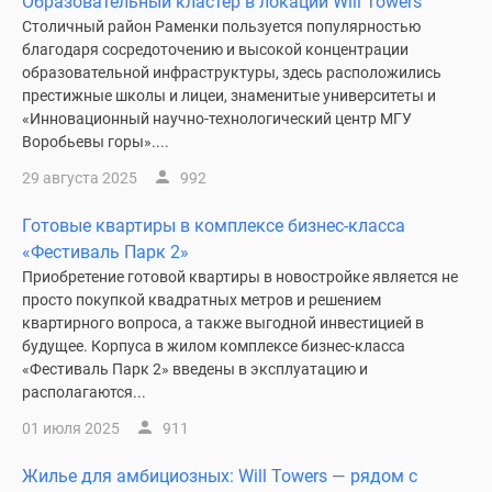
Образовательный кластер в локации Will Towers
застройщиком
Столичный район Раменки пользуется популярностью
Rutube
благодаря сосредоточению и высокой концентрации
Поиск
образовательной инфраструктуры, здесь расположились
дома
престижные школы и лицеи, знаменитые университеты и
в
«Инновационный научно-технологический центр МГУ
Москве
Воробьевы горы»....
Программа
29 августа 2025
992
реновации
в
Готовые квартиры в комплексе бизнес-класса
Москве
«Фестиваль Парк 2»
Новостройки
Приобретение готовой квартиры в новостройке является не
премиум-
просто покупкой квадратных метров и решением
класса
квартирного вопроса, а также выгодной инвестицией в
будущее. Корпуса в жилом комплексе бизнес-класса
Новостройки
«Фестиваль Парк 2» введены в эксплуатацию и
бизнес-
располагаются...
класса
Рассрочка
01 июля 2025
911
Траншевая
Жилье для амбициозных: Will Towers — рядом с
ипотека