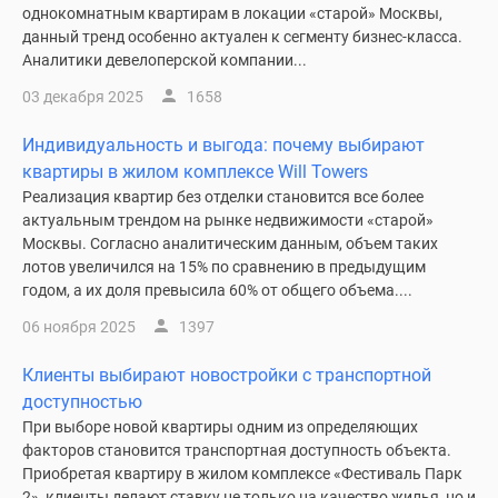
1-
однокомнатным квартирам в локации «старой» Москвы,
комнатные
данный тренд особенно актуален к сегменту бизнес-класса.
2-
Аналитики девелоперской компании...
комнатные
03 декабря 2025
1658
3-
комнатные
Индивидуальность и выгода: почему выбирают
Квартиры
квартиры в жилом комплексе Will Towers
на
Реализация квартир без отделки становится все более
карте
актуальным трендом на рынке недвижимости «старой»
Москвы. Согласно аналитическим данным, объем таких
Ипотечный
лотов увеличился на 15% по сравнению в предыдущим
калькулятор
годом, а их доля превысила 60% от общего объема....
Семейная
ипотека
06 ноября 2025
1397
Военная
Клиенты выбирают новостройки с транспортной
ипотека
доступностью
Банки
При выборе новой квартиры одним из определяющих
и
факторов становится транспортная доступность объекта.
программы
Приобретая квартиру в жилом комплексе «Фестиваль Парк
Медиа
2», клиенты делают ставку не только на качество жилья, но и