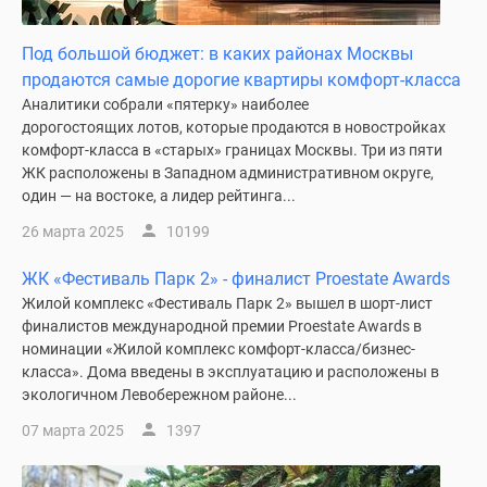
поселки
у
Под большой бюджет: в каких районах Москвы
водоема
продаются самые дорогие квартиры комфорт-класса
Коттеджные
Аналитики собрали «пятерку» наиболее
поселки
дорогостоящих лотов, которые продаются в новостройках
комфорт-класса в «старых» границах Москвы. Три из пяти
в
ЖК расположены в Западном административном округе,
ипотеку
один — на востоке, а лидер рейтинга...
Бизнес-
центры
26 марта 2025
10199
Коттеджи
ЖК «Фестиваль Парк 2» - финалист Proestate Awards
Скидки
Жилой комплекс «Фестиваль Парк 2» вышел в шорт-лист
и
финалистов международной премии Proestate Awards в
акции
номинации «Жилой комплекс комфорт-класса/бизнес-
Макс
класса». Дома введены в эксплуатацию и расположены в
экологичном Левобережном районе...
07 марта 2025
1397