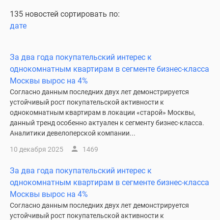
Специальные
135 новостей сортировать по:
предложения
дате
Коммерческие
помещения
За два года покупательский интерес к
Продавцы
однокомнатным квартирам в сегменте бизнес-класса
и
Москвы вырос на 4%
застройщики
Согласно данным последних двух лет демонстрируется
Панорамы
устойчивый рост покупательской активности к
новостроек
однокомнатным квартирам в локации «старой» Москвы,
Видеообзор
данный тренд особенно актуален к сегменту бизнес-класса.
новостроек
Аналитики девелоперской компании...
Экспертиза
10 декабря 2025
1469
новостроек
Экология
За два года покупательский интерес к
Москвы
однокомнатным квартирам в сегменте бизнес-класса
и
Москвы вырос на 4%
Подмосковья
Согласно данным последних двух лет демонстрируется
Студии
устойчивый рост покупательской активности к