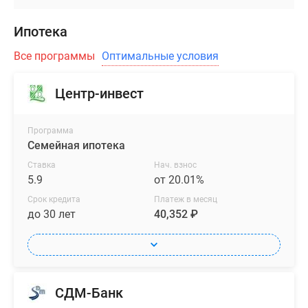
уникальная
Ипотека
редкость
для
Все программы
Оптимальные условия
домов
комфорт-
Центр-инвест
класса.
Большая
часть
Программа
Семейная ипотека
квартир
в
Ставка
Нач. взнос
проекте
5.9
от 20.01%
будет
Срок кредита
Платеж в месяц
с
до 30 лет
40,352 ₽
красивым
видом
на
Боровский
СДМ-Банк
парк