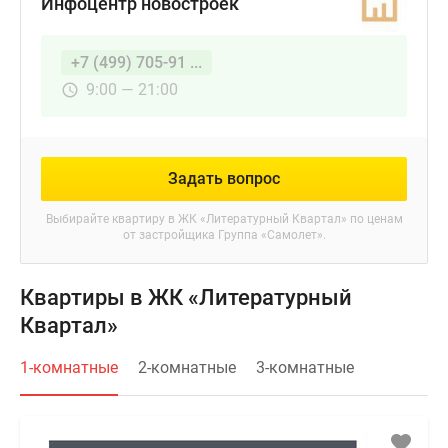
Инфоцентр новостроек
телефону
отдела
+7 (499) 705-91 ...
продаж.
9:00 — 21:00
Задать вопрос
Выбирайте квартиру в
ЖК «Литературный Квартал»
по ценам
от застройщика Группа «Самолет».
Квартиры в ЖК «Литературный
Квартал»
1-комнатные
2-комнатные
3-комнатные