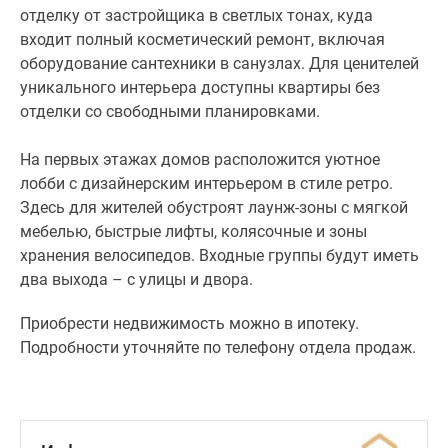
отделку от застройщика в светлых тонах, куда
группы
входит полный косметический ремонт, включая
будут
оборудование сантехники в санузлах. Для ценителей
иметь
уникального интерьера доступны квартиры без
два
отделки со свободными планировками.
выхода
–
На первых этажах домов расположится уютное
с
лобби с дизайнерским интерьером в стиле ретро.
улицы
Здесь для жителей обустроят лаунж-зоны с мягкой
и
мебелью, быстрые лифты, колясочные и зоны
двора.
хранения велосипедов. Входные группы будут иметь
Приобрести
два выхода – с улицы и двора.
недвижимость
Приобрести недвижимость можно в ипотеку.
можно
Подробности уточняйте по телефону отдела продаж.
в
ипотеку.
Подробности
уточняйте
по