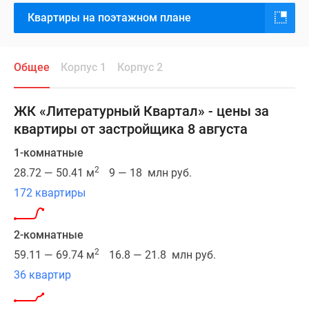
Рассказовка,
Квартиры на поэтажном плане
в
двух
минутах
Общее
Корпус 1
Корпус 2
от
Боровского
парка.
ЖК «Литературный Квартал» - цены за
Ближайшая
квартиры от застройщика 8 августа
станция
метро
1-комнатные
«Пыхтино»
2
28.72 — 50.41 м
9 — 18 млн руб.
находится
172 квартиры
в
19
2-комнатные
минутах
ходьбы,
2
59.11 — 69.74 м
16.8 — 21.8 млн руб.
чуть
36 квартир
дальше
расположена