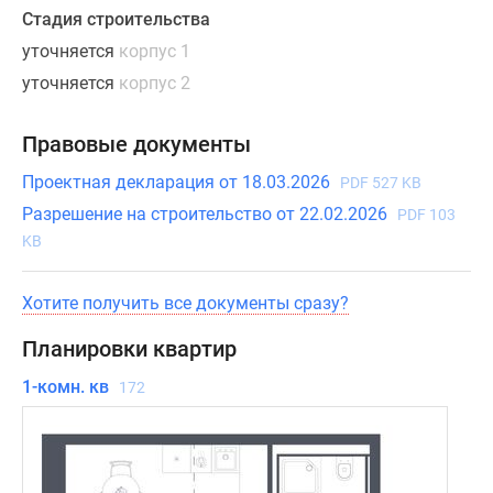
также
Стадия строительства
редкие
уточняется
корпус 1
виды
уточняется
корпус 2
с
террасами.
Правовые документы
В
некоторых
Проектная декларация от 18.03.2026
PDF 527 KB
лотах
Разрешение на строительство от 22.02.2026
PDF 103
предусмотрено
KB
2
и
Хотите получить все документы сразу?
более
санузла.
Планировки квартир
Кроме
1-комн. кв
линейных
172
планировок,
в
проекте