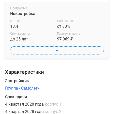
благодаря
большим
Программа
окнам
Новостройка
и
Ставка
Нач. взнос
продуманной
18.4
от 30%
разноуровневой
Срок кредита
Платеж в месяц
застройке.
до 25 лет
97,969 ₽
Покупателям
представят
большое
разнообразие
Характеристики
планировочных
решений:
Застройщик
квартиры
Группа «Самолет»
от
Срок сдачи
студий
до
4 квартал 2028 года
корпус 1
трехкомнатных
4 квартал 2028 года
корпус 2