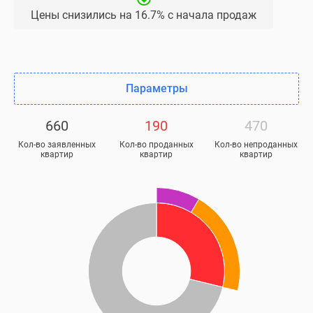
Цены снизились на 16.7% с начала продаж
секции высотой 9–17 этажей и башни-доминанты
высотой 16 и 19 этажей. Концептуальной идеей
проекта назван городской бор, она отражается в
цветовой палитре: светлые металлические оттенки в
фасадах сменяются темными древесными по мере
Параметры
продвижения от городской среды к природной.
Этажность домов тоже меняется — чем ближе к лесу,
660
190
470
тем меньше этажей.
Кол-во заявленных
Кол-во проданных
Кол-во непроданных
квартир
квартир
квартир
В каждом урбан-блоке будут приватные дворы,
разделенные на функциональные зоны: детские
игровые, спортивные, рекреационные. На территории
лесопарка будут обустроены площадки для разных
видов активностей и прогулочные маршруты.
Планировки и типы помещений
В июле 2026 года в продаже есть 222 квартиры
площадью от 28,7 до 77,7 кв. м в двух корпусах.