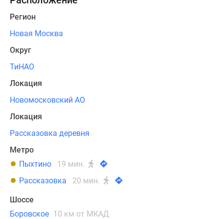
Расположение
обеспечивают
Регион
Киевское,
Новая Москва
Минское
и
Округ
Боровское
ТиНАО
шоссе:
путь
Локация
до
Новомосковский АО
МКАД
составляет
Локация
15
Рассказовка деревня
минут,
Метро
до
центра
Пыхтино
19 мин.
города
Рассказовка
20 мин.
–
около
Шоссе
получаса.
Боровское
10 км от МКАД