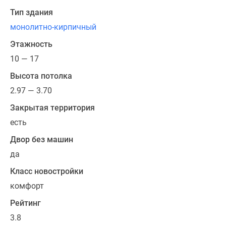
с
Тип здания
просторными
монолитно-кирпичный
кухнями-
гостиными,
Этажность
мастер-
10 — 17
спальнями,
Высота потолка
гардеробными
помещениями,
2.97 — 3.70
застекленными
Закрытая территория
балконами
есть
и
лоджиями,
Двор без машин
угловыми
да
окнами
Класс новостройки
и
комфорт
окнами
в
Рейтинг
ванных,
3.8
а