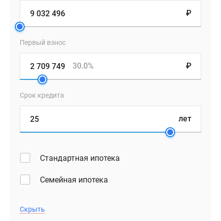
комбинированные
₽
фасады
с
художественной
Первый взнос
кирпичной
кладкой
30.0%
₽
и
акцентными
Срок кредита
вставками
из
лет
металла
интересно
дополнят
Стандартная ипотека
французские
балконы,
Семейная ипотека
эркеры
и
террасы
Скрыть
–