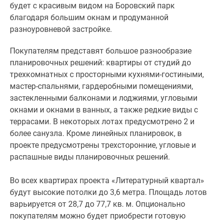
стиле
будет с красивым видом на Боровский парк
ретро.
благодаря большим окнам и продуманной
Здесь
разноуровневой застройке.
для
Покупателям представят большое разнообразие
жителей
планировочных решений: квартиры от студий до
обустроят
трехкомнатных с просторными кухнями-гостиными,
лаунж-
мастер-спальнями, гардеробными помещениями,
зоны
застекленными балконами и лоджиями, угловыми
с
окнами и окнами в ванных, а также редкие виды с
мягкой
террасами. В некоторых лотах предусмотрено 2 и
мебелью,
более санузла. Кроме линейных планировок, в
быстрые
проекте предусмотрены трехсторонние, угловые и
лифты,
распашные виды планировочных решений.
колясочные
и
Во всех квартирах проекта «Литературный квартал»
зоны
будут высокие потолки до 3,6 метра. Площадь лотов
хранения
варьируется от 28,7 до 77,7 кв. м. Опционально
велосипедов.
покупателям можно будет приобрести готовую
Входные