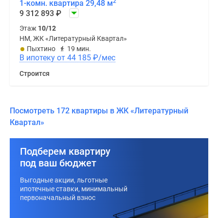
2
1-комн. квартира 29,48 м
9 312 893
₽
Этаж
10/12
НМ, ЖК «Литературный Квартал»
Пыхтино
19 мин.
В ипотеку от 44 185
₽
/мес
Строится
Посмотреть 172 квартиры в ЖК «Литературный
Квартал»
Подберем квартиру
под ваш бюджет
Выгодные акции, льготные
ипотечные ставки, минимальный
первоначальный взнос