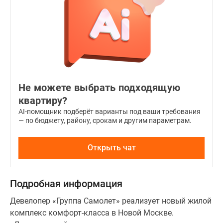
застройщика
в
светлых
тонах,
куда
входит
полный
Не можете выбрать подходящую
косметический
квартиру?
ремонт,
AI-помощник подберёт варианты под ваши требования
включая
— по бюджету, району, срокам и другим параметрам.
оборудование
сантехники
Открыть чат
в
санузлах.
Для
Подробная информация
ценителей
уникального
Девелопер «Группа Самолет» реализует новый жилой
интерьера
комплекс комфорт-класса в Новой Москве.