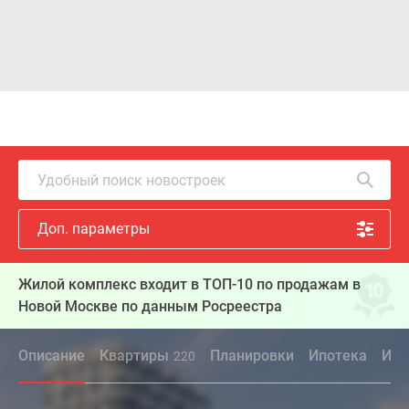
Удобный поиск новостроек
Доп. параметры
Жилой комплекс входит в ТОП-10 по продажам в
Новой Москве по данным Росреестра
Описание
Квартиры
Планировки
Ипотека
Инф
220