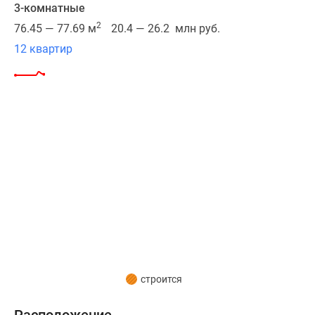
3-комнатные
станция
«Рассказовка».
2
76.45 — 77.69 м
20.4 — 26.2 млн руб.
В
12 квартир
шаговой
доступности
имеются
автобусные
остановки,
транспорт
с
которых
отправляется
до
аэропорта
«Внуково».
Удобный
выезд
строится
к
Москве