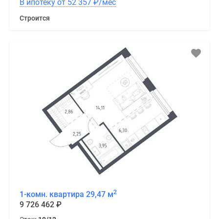
В ипотеку от 52 357
₽
/мес
Строится
2
1-комн. квартира 29,47 м
9 726 462
₽