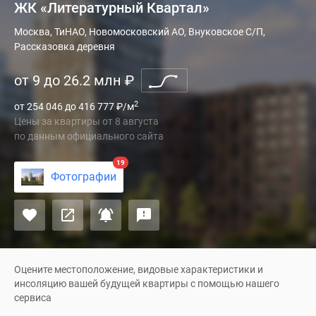
ЖК «Литературный Квартал»
Девелопер
Москва, ТиНАО, Новомосковский АО, Внуковское С/П,
Рассказовка деревня
«Группа
Самолет»
от 9 до 26.2 млн
₽
реализует
новый
2
от 254 046 до 416 777
₽
/м
жилой
Цены за квартиры
от
8 августа
комплекс
по данным официального сайта
комфорт-
19
класса
Фотографии
в
Новой
Москве.
«Литературный
квартал»
расположится
Оцените местоположение, видовые характеристики и
инсоляцию вашей будущей квартиры с помощью нашего
в
сервиса
деревне