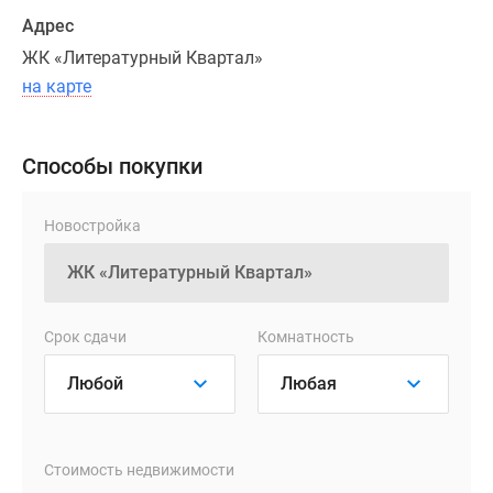
Адрес
В
ЖК «Литературный Квартал»
«Литературном
квартале»
на карте
построят
2
Способы покупки
дома
высотой
от
Новостройка
10
до
17
этажей
Срок сдачи
Комнатность
с
выразительной
архитектурой
нового
формата.
Стоимость недвижимости
Пластичные