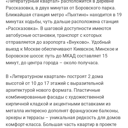
доступны
«Литературный квартал» расположится в деревне
квартиры
Рассказовка, в двух минутах от Боровского парка.
без
Ближайшая станция метро «Пыхтино» находится в 19
отделки
минутах ходьбы, чуть дальше расположена станция
со
«Рассказовка». В шаговой доступности имеются
свободными
автобусные остановки, транспорт с которых
планировками.
отправляется до аэропорта «Внуково». Удобный
выезд к Москве обеспечивают Киевское, Минское и
На
Боровское шоссе: путь до МКАД составляет 15
первых
минут, до центра города – около получаса.
этажах
домов
В «Литературном квартале» построят 2 дома
расположится
высотой от 10 до 17 этажей с выразительной
уютное
архитектурой нового формата. Пластичные
лобби
комбинированные фасады с художественной
с
кирпичной кладкой и акцентными вставками из
дизайнерским
металла интересно дополнят французские балконы,
интерьером
эркеры и террасы – уникальная редкость для домов
в
комфорт-класса. Большая часть квартир в проекте