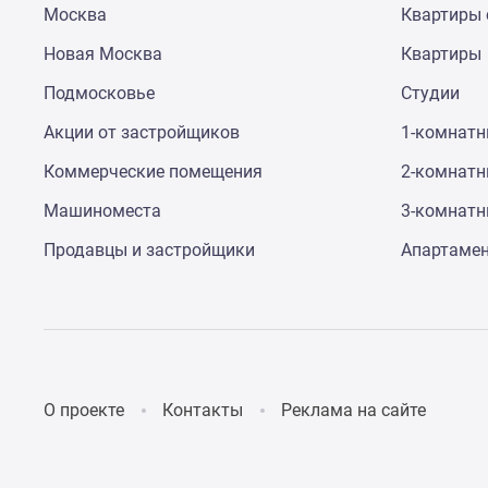
Москва
Квартиры 
до
41%
Новая Москва
Квартиры
Видео
360°
Подмосковье
Студии
новостроек
Субсидированная
Акции от застройщиков
1-комнат
застройщиком
Коммерческие помещения
2-комнат
Rutube
Поиск
Машиноместа
3-комнат
дома
в
Продавцы и застройщики
Апартаме
Москве
Программа
реновации
в
Москве
Новостройки
премиум-
О проекте
Контакты
Реклама на сайте
класса
Новостройки
бизнес-
класса