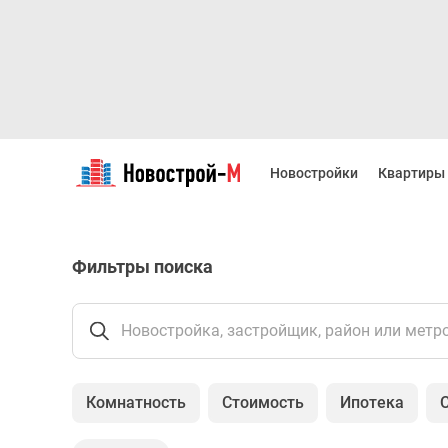
Новостройки
Квартиры
Новостройки
Квартиры
Ипотека
Новостройки
Москвы
Новостройки
Фильтры поиска
Подмосковья
Новостройки
Новой
Москвы
Новостройка, застройщик, район или метр
Готовые
новостройки
Новостройки
Комнатность
Стоимость
Ипотека
на
карте