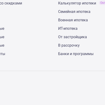
со скидками
Калькулятор ипотеки
Он
Семейная ипотека
Военная ипотека
ные
ИТ-ипотека
ные
От застройщика
ные
В рассрочку
нты
Банки и программы