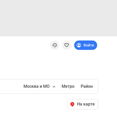
Войти
Москва и МО
Метро
Район
На карте