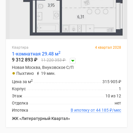
Квартира
4 квартал 2028
2
1-комнатная 29.48 м
9 312 893
₽
11 220 353
₽
Новая Москва, Внуковское С/П
Пыхтино
19 мин.
2
Цена за м
315 905
₽
Корпус
1
Этаж
10 из 12
Отделка
нет
Ипотека
В ипотеку от 44 185
₽
/мес
ЖК «Литературный Квартал»