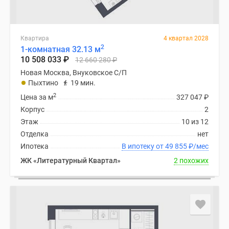
Квартира
4 квартал 2028
2
1-комнатная 32.13 м
10 508 033
₽
12 660 280
₽
Новая Москва, Внуковское С/П
Пыхтино
19 мин.
2
Цена за м
327 047
₽
Корпус
2
Этаж
10 из 12
Отделка
нет
Ипотека
В ипотеку от 49 855
₽
/мес
ЖК «Литературный Квартал»
2 похожих