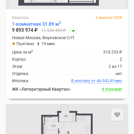
Квартира
4 квартал 2028
2
1-комнатная 31.89 м
9 893 974
₽
11 920 450
₽
Новая Москва, Внуковское С/П
Пыхтино
19 мин.
2
Цена за м
310 253
₽
Корпус
2
Этаж
2 из 17
Отделка
нет
Ипотека
В ипотеку от 46 942
₽
/мес
ЖК «Литературный Квартал»
4 похожих