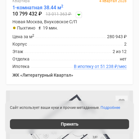
Квартира
4 квартал 2028
2
1-комнатная 38.44 м
10 799 432
₽
13 011 363
₽
Новая Москва, Внуковское С/П
Пыхтино
19 мин.
2
Цена за м
280 943
₽
Корпус
2
Этаж
2 из 12
Отделка
нет
Ипотека
В ипотеку от 51 238
₽
/мес
ЖК «Литературный Квартал»
Сайт использует ваши куки и прочие метаданные.
Подробнее
Принять