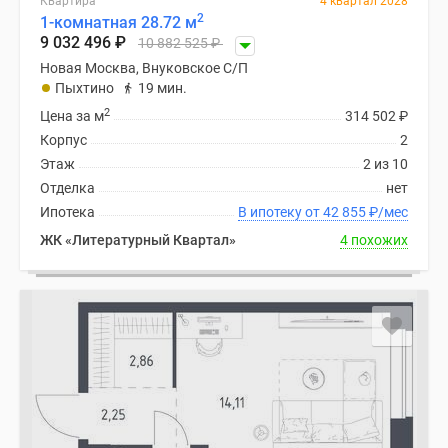
Квартира
4 квартал 2028
2
1-комнатная 28.72 м
9 032 496
₽
10 882 525
₽
Новая Москва, Внуковское С/П
Пыхтино
19 мин.
2
Цена за м
314 502
₽
Корпус
2
Этаж
2 из 10
Отделка
нет
Ипотека
В ипотеку от 42 855
₽
/мес
ЖК «Литературный Квартал»
4 похожих