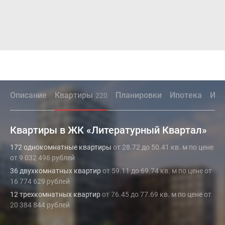
Описание
Квартиры
Планировки
Ипотека
Инф
220
Квартиры в ЖК «Литературный Квартал»
172 однокомнатные квартиры
от 28.72 до 50.41 кв. м по цене
от 9 032 496 рублей
36 двухкомнатных квартир
от 59.11 до 69.74 кв. м по цене от
16 774 629 рублей
12 трехкомнатных квартир
от 76.45 до 77.69 кв. м по цене от
20 384 844 рублей