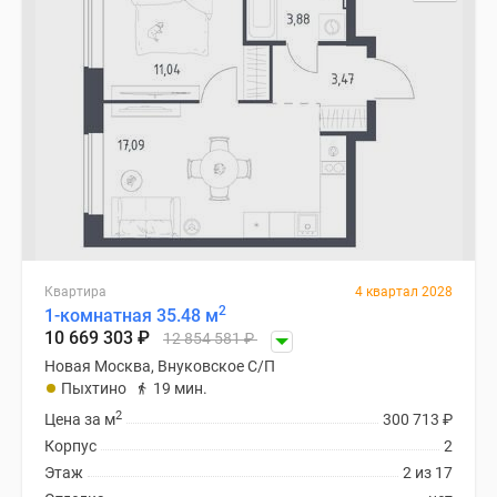
Квартира
4 квартал 2028
2
1-комнатная 35.48 м
10 669 303
₽
12 854 581
₽
Новая Москва, Внуковское С/П
Пыхтино
19 мин.
2
Цена за м
300 713
₽
Корпус
2
Этаж
2 из 17