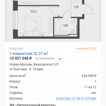
Квартира
4 квартал 2028
2
1-комнатная 32.27 м
10 457 048
₽
12 598 853
₽
Новая Москва, Внуковское С/П
Пыхтино
19 мин.
2
Цена за м
324 049
₽
Корпус
1
Этаж
11 из 12
Отделка
нет
Ипотека
В ипотеку от 49 613
₽
/мес
ЖК «Литературный Квартал»