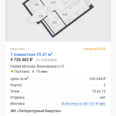
Квартира
4 квартал 2028
2
1-комнатная 29.47 м
9 726 462
₽
11 718 628
₽
Новая Москва, Внуковское С/П
Пыхтино
19 мин.
2
Цена за м
330 046
₽
Корпус
2
Этаж
10 из 12
Отделка
нет
Ипотека
В ипотеку от 46 147
₽
/мес
ЖК «Литературный Квартал»