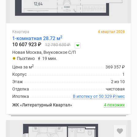
Квартира
4 квартал 2028
2
1-комнатная 28.72 м
10 607 923
₽
12 780 630
₽
Новая Москва, Внуковское С/П
Пыхтино
19 мин.
2
Цена за м
369 357
₽
Корпус
1
Этаж
2 из 10
Отделка
чистовая
Ипотека
В ипотеку от 50 329
₽
/мес
ЖК «Литературный Квартал»
4 похожих