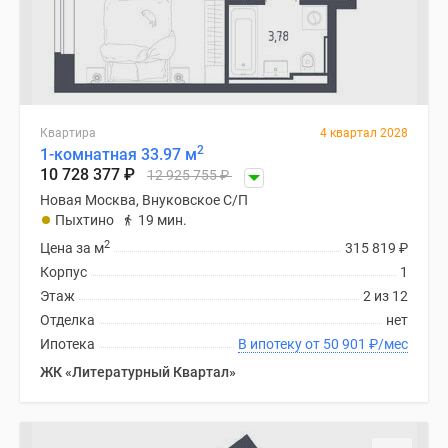
Квартира
4 квартал 2028
2
1-комнатная 33.97 м
10 728 377
₽
12 925 755
₽
Новая Москва, Внуковское С/П
Пыхтино
19 мин.
2
Цена за м
315 819
₽
Корпус
1
Этаж
2 из 12
Отделка
нет
Ипотека
В ипотеку от 50 901
₽
/мес
ЖК «Литературный Квартал»