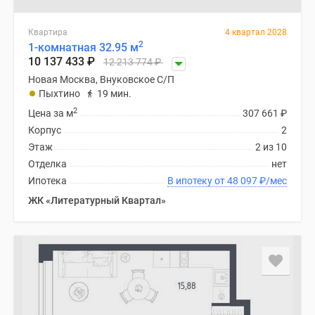
Квартира
4 квартал 2028
2
1-комнатная 32.95 м
10 137 433
₽
12 213 774
₽
Новая Москва, Внуковское С/П
Пыхтино
19 мин.
2
Цена за м
307 661
₽
Корпус
2
Этаж
2 из 10
Отделка
нет
Ипотека
В ипотеку от 48 097
₽
/мес
ЖК «Литературный Квартал»