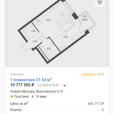
Квартира
4 квартал 2028
2
1-комнатная 31.54 м
10 777 565
₽
12 985 018
₽
Новая Москва, Внуковское С/П
Пыхтино
19 мин.
2
Цена за м
341 711
₽
Корпус
2