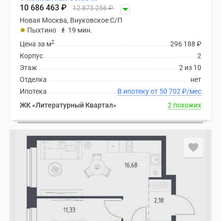
10 686 463
₽
12 875 256
₽
Новая Москва, Внуковское С/П
Пыхтино
19 мин.
2
Цена за м
296 188
₽
Корпус
2
Этаж
2 из 10
Отделка
нет
Ипотека
В ипотеку от 50 702
₽
/мес
ЖК «Литературный Квартал»
2 похожих