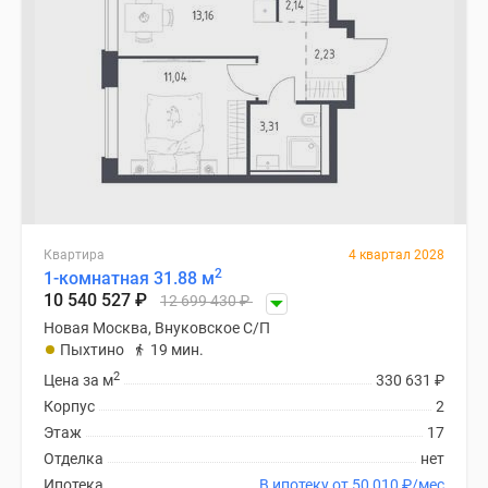
Квартира
4 квартал 2028
2
1-комнатная 31.88 м
10 540 527
₽
12 699 430
₽
Новая Москва, Внуковское С/П
Пыхтино
19 мин.
2
Цена за м
330 631
₽
Корпус
2
Этаж
17
Отделка
нет
Ипотека
В ипотеку от 50 010
₽
/мес