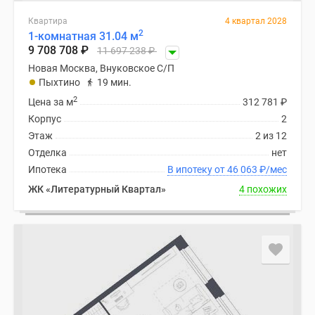
Квартира
4 квартал 2028
2
1-комнатная 31.04 м
9 708 708
₽
11 697 238
₽
Новая Москва, Внуковское С/П
Пыхтино
19 мин.
2
Цена за м
312 781
₽
Корпус
2
Этаж
2 из 12
Отделка
нет
Ипотека
В ипотеку от 46 063
₽
/мес
ЖК «Литературный Квартал»
4 похожих