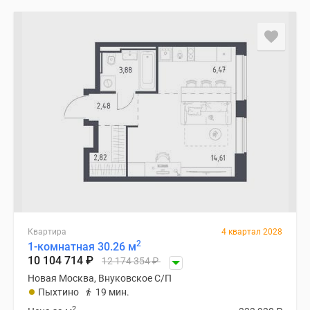
Квартира
4 квартал 2028
2
1-комнатная 30.26 м
10 104 714
₽
12 174 354
₽
Новая Москва, Внуковское С/П
Пыхтино
19 мин.
2