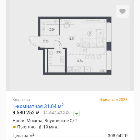
Квартира
4 квартал 2028
2
1-комнатная 31.04 м
9 580 252
₽
11 542 472
₽
Новая Москва, Внуковское С/П
Пыхтино
19 мин.
2
Цена за м
308 642
₽