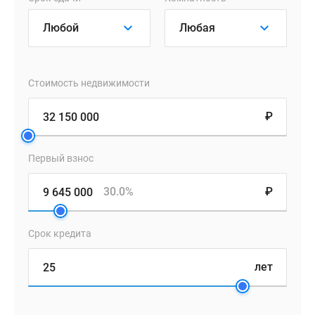
фактур
и
оттенков,
что
придает
Стоимость недвижимости
зданиям
запоминающийся
₽
вид.
Современный
Первый взнос
облик
квартала
30.0%
₽
дополняют
лоджии
с
Срок кредита
витражным
остеклением,
лет
обширные
террасы,
угловые