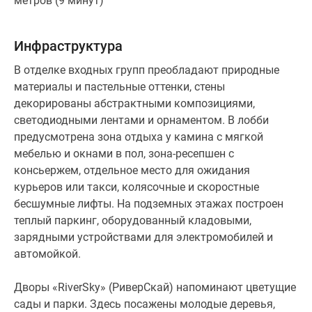
метров (9 минут)
Москвы – решает покупатель.
Инфраструктура
Инфраструктура
Новый ЖК может похвастаться не только
В отделке входных групп преобладают природные
роскошными интерьерами, но и функциональностью.
материалы и пастельные оттенки, стены
На его территории предусмотрен собственный
декорированы абстрактными композициями,
детский сад, зоны для отдыха, прогулок и занятий
светодиодными лентами и орнаментом. В лобби
спортом во дворе, коммерческая инфраструктура на
предусмотрена зона отдыха у камина с мягкой
первых этажах.
мебелью и окнами в пол, зона-ресепшен с
консьержем, отдельное место для ожидания
В пешей доступности есть муниципальные и частные
курьеров или такси, колясочные и скоростные
образовательные учреждения для малышей и
бесшумные лифты. На подземных этажах построен
школьников, а также сетевые магазины и торговые
теплый паркинг, оборудованный кладовыми,
центры, спортивные клубы и медицинские
зарядными устройствами для электромобилей и
учреждения.
автомойкой.
Плюсы и минусы
Дворы «RiverSky» (РиверСкай) напоминают цветущие
сады и парки. Здесь посажены молодые деревья,
Главное преимущество комплекса — это виды из