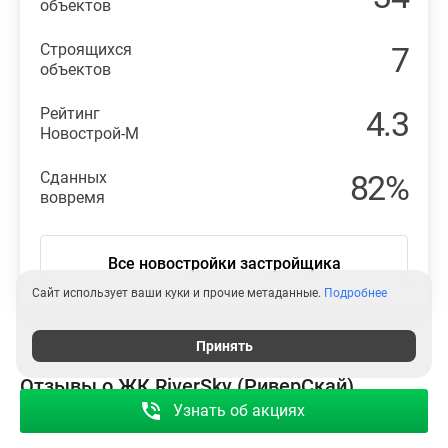
объектов
Строящихся
7
объектов
Рейтинг
4.3
Новострой-М
Сданных
82%
вовремя
Все новостройки застройщика
Сайт использует ваши куки и прочие метаданные.
Подробнее
Принять
Отзывы о ЖК RiverSky (РиверСкай)
Узнать об акциях
Посмотреть все 75 отзывов