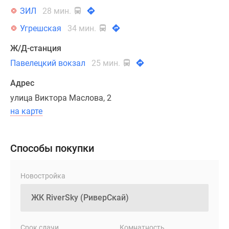
от
ЗИЛ
28 мин.
уютных
малоэтажных
Угрешская
34 мин.
таунхаусов
Ж/Д-станция
до
Павелецкий вокзал
25 мин.
высотных
башен
Адрес
в
улица Виктора Маслова, 2
29
на карте
этажей.
Уникальным
элементом
Способы покупки
архитектуры
является
необычная
Новостройка
объемная
кладка
кирпича
разных
Срок сдачи
Комнатность