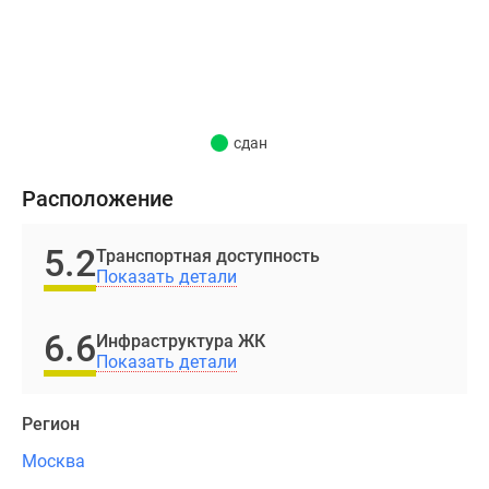
«Автозаводская»,
за
30
минут
до
сдан
станции
«Пролетарская».
Расположение
Дорога
до
Кремля
5.2
Транспортная доступность
и
Показать детали
ММДЦ
«Москва-
6.6
Инфраструктура ЖК
Сити»
Показать детали
займет
не
Регион
более
30
Москва
минут