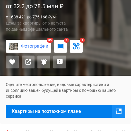
от 32.2 до 78.5 млн
₽
(РиверСкай)
–
2
от 688 421 до 775 168
₽
/м
проект
Цены за квартиры
от
6 августа
бизнес-
по данным официального сайта
класса
на
85
1
1
Фотографии
набережной
Москвы-
реки
от
ГК
«Инград».
Оцените местоположение, видовые характеристики и
Жилой
инсоляцию вашей будущей квартиры с помощью нашего
сервиса
комплекс
находится
Квартиры на поэтажном плане
в
престижном
Даниловском