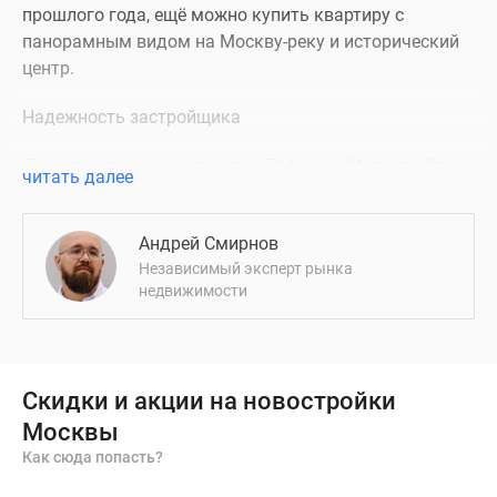
прошлого года, ещё можно купить квартиру с
панорамным видом на Москву-реку и исторический
центр.
Надежность застройщика
Проект успешно реализован ГК Ingrad (Инград). Эта
читать далее
компания занимает лидирующие позиции в
рейтингах застройщиков Москвы, а ее проекты
Андрей Смирнов
привлекают к себе внимание стильной архитектурой,
Независимый эксперт рынка
интересным расположением и высоким уровнем
недвижимости
сервиса.
Описание ЖК
ЖК Riversky (РиверСкай) получил престижный
Скидки и акции на новостройки
адрес в Даниловском районе, на первой линии
Москвы
Москвы-реки. Транспортную доступность
Как сюда попасть?
новостройке обеспечивают два главных столичных