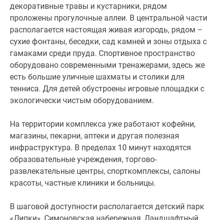
декоративные травы и кустарники, рядом
окон, близость реки и исторического центра. Кроме
проложены прогулочные аллеи. В центральной части
того, в Riversky
эргономичные планировки,
(РиверСкай)
располагается настоящая живая изгородь, рядом –
большой выбор эксклюзивных форматов жилья и
сухие фонтаны, беседки, сад камней и зоны отдыха с
оптимальное соотношение квартир и парковочных
гамаками среди пруда. Спортивное пространство
мест (1356 квартир и 1017 машино-мест в подземном
оборудовано современными тренажерами, здесь же
паркинге + 100 гостевых мест).
есть большие уличные шахматы и столики для
тенниса. Для детей обустроены игровые площадки с
Минусом для тех, кто без машины, будет
экологически чистым оборудованием.
значительная удаленность станции метро.
На территории комплекса уже работают кофейни,
магазины, пекарни, аптеки и другая полезная
инфраструктура. В пределах 10 минут находятся
образовательные учреждения, торгово-
развлекательные центры, спорткомплексы, салоны
красоты, частные клиники и больницы.
В шаговой доступности располагается детский парк
«Липки», Симоновская набережная, Ландшафтный