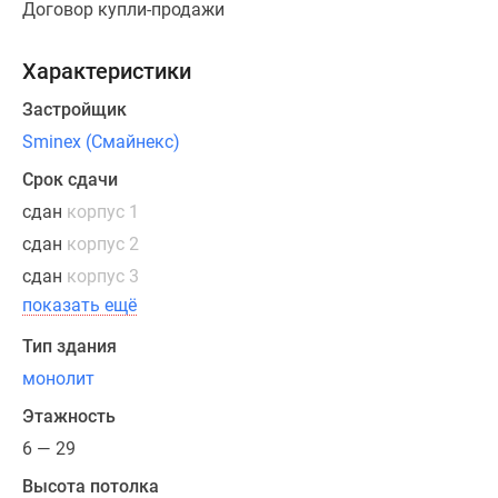
Договор купли-продажи
практичными
кухнями-
гостиными,
Характеристики
спальнями
Застройщик
с
Sminex (Смайнекс)
личным
гардеробом,
Срок сдачи
раздельными
сдан
корпус 1
санузлами
сдан
корпус 2
и
сдан
корпус 3
постирочными
помещениями.
показать ещё
Среди
Тип здания
редких
монолит
форматов
можно
Этажность
выделить
6 — 29
двухуровневые
Высота потолка
таунхаусы