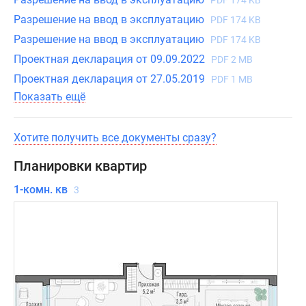
с
PDF 174 KB
окнами
Разрешение на ввод в эксплуатацию
PDF 174 KB
в
Разрешение на ввод в эксплуатацию
PDF 174 KB
ванных
Проектная декларация от 09.09.2022
PDF 2 MB
комнатах
Проектная декларация от 27.05.2019
PDF 1 MB
и
Показать ещё
раздвижным
остеклением
в
Хотите получить все документы сразу?
лоджиях.
Планировки квартир
Лоты
1-комн. кв
3
передаются
в
использование
с
готовой
отделкой
с