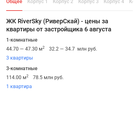
Общее
Корпус 1
Корпус 2
Корпус 3
Корпус 4
Кор
районе,
в
10
ЖК RiverSky (РиверСкай) - цены за
минутах
квартиры от застройщика 6 августа
езды
от
1-комнатные
ТТК
2
44.70 — 47.30 м
32.2 — 34.7 млн руб.
и
3 квартиры
Садового
3-комнатные
кольца.
За
2
114.00 м
78.5 млн руб.
15
1 квартира
минут
пешком
можно
добраться
до
станции
метро