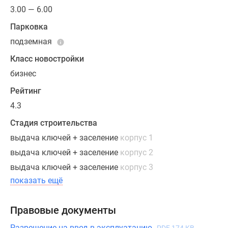
с
3.00 — 6.00
окнами
Парковка
на
подземная
несколько
сторон
Класс новостройки
света
бизнес
и
Рейтинг
отдельными
4.3
входами,
пентхаусы
Стадия строительства
с
выдача ключей + заселение
корпус 1
широкими
выдача ключей + заселение
корпус 2
террасами
выдача ключей + заселение
корпус 3
и
каминами,
показать ещё
а
также
Правовые документы
варианты
Разрешение на ввод в эксплуатацию