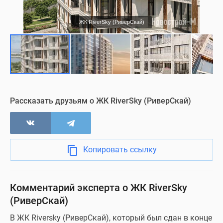
Съемки с воздуха
ЖК RiverSky (РиверСкай)
Нежилые помещения
Визуализация
Рассказать друзьям о ЖК RiverSky (РиверСкай)
Копировать ссылку
Комментарий эксперта о ЖК RiverSky
(РиверСкай)
В ЖК Riversky (РиверСкай), который был сдан в конце