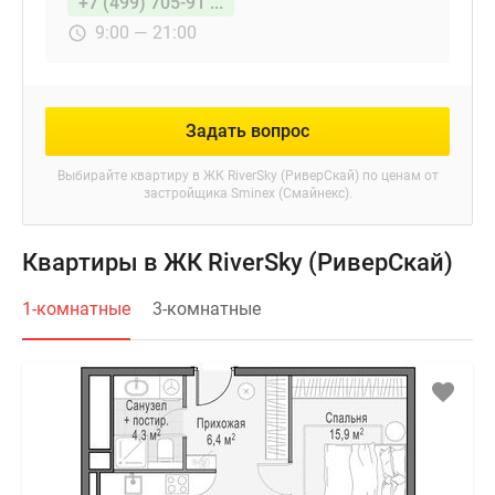
+7 (499) 705-91 ...
9:00 — 21:00
Задать вопрос
Выбирайте квартиру в
ЖК RiverSky (РиверСкай)
по ценам от
застройщика Sminex (Смайнекс).
Квартиры в ЖК RiverSky (РиверСкай)
1-комнатные
3-комнатные