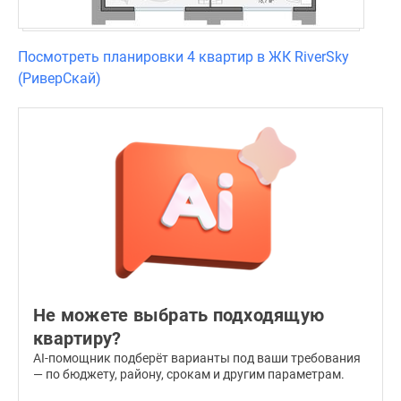
«умный
дом»,
Посмотреть планировки 4 квартир в ЖК RiverSky
включая
(РиверСкай)
удаленное
управление
коммуникациями,
датчики
открытия
входных
дверей,
защиту
от
протечек
и
Не можете выбрать подходящую
другие
квартиру?
полезные
функции.
AI-помощник подберёт варианты под ваши требования
— по бюджету, району, срокам и другим параметрам.