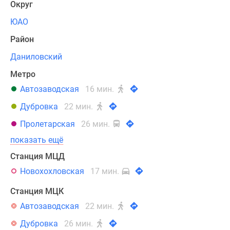
Округ
на
ЮАО
автомобиле,
до
Район
аэропорта
Даниловский
«Домодедово»
ехать
Метро
45
Автозаводская
16 мин.
минут.
Дубровка
22 мин.
В
Пролетарская
26 мин.
проекте
показать ещё
RiverSky
Станция МЦД
(РиверСкай)
представлены
Новохохловская
17 мин.
разные
Станция МЦК
форматы
Автозаводская
22 мин.
жилья
–
Дубровка
26 мин.