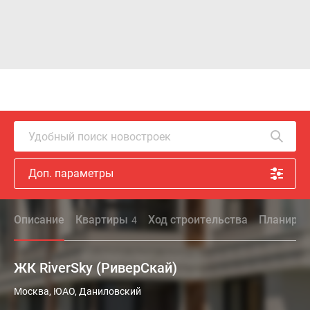
Удобный поиск новостроек
Доп. параметры
Описание
Квартиры
Ход строительства
Планиров
4
ЖК RiverSky (РиверСкай)
ЖК
Москва, ЮАО, Даниловский
RiverSky