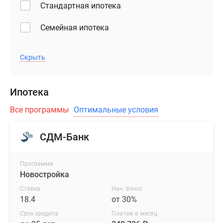
Стандартная ипотека
высокие
окна
Семейная ипотека
и
кованые
Скрыть
металлические
ограждения
балконов.
Ипотека
С
верхних
Все программы
Оптимальные условия
этажей
открываются
СДМ-Банк
панорамные
виды
Программа
на
Новостройка
реку,
парки
Ставка
Нач. взнос
18.4
от 30%
и
достопримечательности
Срок кредита
Платеж в месяц