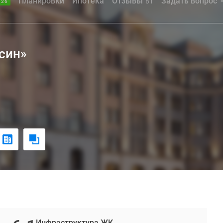
Планировки
Ипотека
Отзывы
Задать вопрос
81
.26
син»
Инфраструктура ЖК