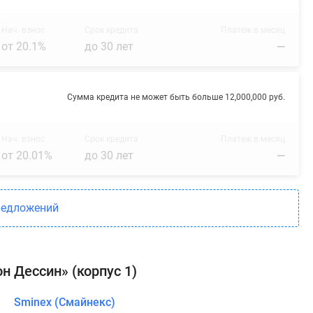
Нач. взнос
Срок кредита
Платеж в месяц
от 20.1%
до 30 лет
—
Сумма кредита не может быть больше 12,000,000 руб.
Нач. взнос
Срок кредита
Платеж в месяц
от 20.01%
до 30 лет
—
редложений
н Дессин» (корпус 1)
Sminex (Смайнекс)