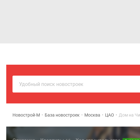
Новостройки
Квартиры
Удобный поиск новостроек
Новострой-М
•
База новостроек
•
Москва
•
ЦАО
•
Дом на Чи