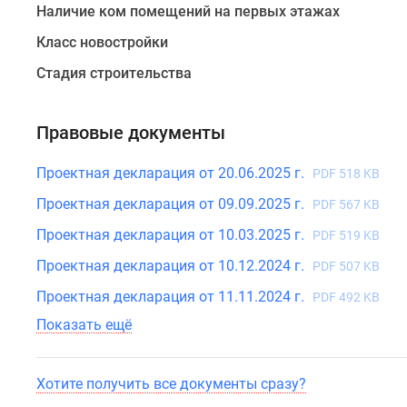
Наличие ком помещений на первых этажах
от
двух
Класс новостройки
до
Стадия строительства
четырех
уникальных
лотов,
Правовые документы
выходящих
окнами
Проектная декларация от 20.06.2025 г.
PDF 518 KB
в
Проектная декларация от 09.09.2025 г.
PDF 567 KB
тихий
Проектная декларация от 10.03.2025 г.
PDF 519 KB
двор.
С
Проектная декларация от 10.12.2024 г.
PDF 507 KB
верхних
Проектная декларация от 11.11.2024 г.
PDF 492 KB
этажей
раскрывается
Показать ещё
живописная
панорама
Хотите получить все документы сразу?
на