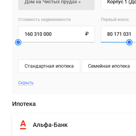
компания
Sminex
–
Стоимость недвижимости
Первый взнос
воплощает
₽
концепцию
приватности
в
самом
центре
Стандартная ипотека
Семейная ипотека
Москвы:
36
Скрыть
элитных
квартир
расположены
Ипотека
в
глубине
тихого
Альфа-Банк
квартала,