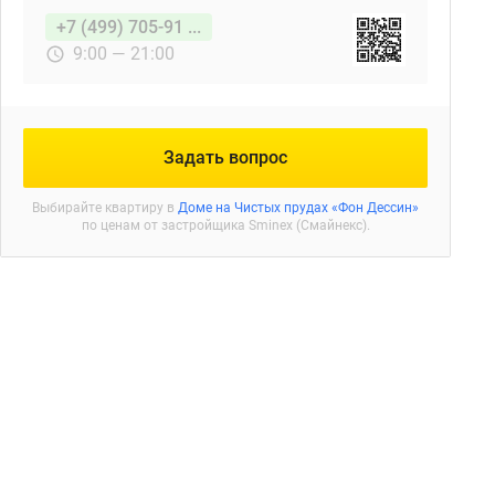
+7 (499) 705-91 ...
9:00 — 21:00
Задать вопрос
Выбирайте квартиру в
Доме на Чистых прудах «Фон Дессин»
по ценам от застройщика Sminex (Смайнекс).