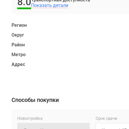
8.0
особняка
Показать детали
XX
века,
расположенный
Регион
в
Округ
престижном
Басманном
Район
районе
Метро
Москвы,
Адрес
всего
в
нескольких
минутах
от
Способы покупки
Чистых
прудов.
Девелопер
Новостройка
Срок сдачи
проекта
–