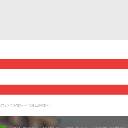
Дома и коттеджи
Ипотека
Медиа
Консультация
стых прудах «Фон Дессин»