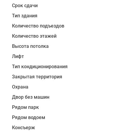
со
Срок сдачи
вторым
Тип здания
светом,
видовыми
Количество подъездов
террасами
Количество этажей
и
Высота потолка
залами
для
Лифт
размещения
Тип кондиционирования
камина.
Большинство
Закрытая территория
квартир
Охрана
имеют
Двор без машин
остекленный
балкон.
Рядом парк
На
Рядом водоем
этажах
располагается
Консъерж
всего