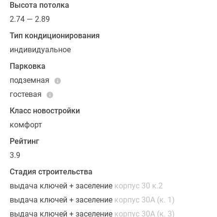
санузлы,
Высота потолка
а
2.74 — 2.89
в
Тип кондиционирования
некоторых
индивидуальное
планировках
предусмотрены
Парковка
дополнительные
подземная
туалеты.
гостевая
Площадь
жилья
Класс новостройки
в
комфорт
новостройке
Рейтинг
составляет
3.9
23-
80
Стадия строительства
квадратных
выдача ключей + заселение
корпус 30 к.2
метров.
выдача ключей + заселение
корпус 30А (к. 1)
По
выдача ключей + заселение
корпус 30А (к. 3)