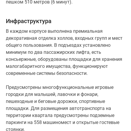
хорошо оборудован, но число мест в нем в 5 раз
пешком 510 метров (6 минут).
меньше числа квартир. А значит жителям
новостройки ежедневно придется тратить время на
Инфраструктура
поиск места для автомобиля.
В каждом корпусе выполнена премиальная
декоративная отделка холлов, входных групп и мест
общего пользования. В подъездах установлено
минимум по два пассажирских лифта, есть
консьержные, оборудованы площадки для хранения
малогабаритного имущества, функционируют
современные системы безопасности.
Предусмотрены многофункциональные игровые
городки для малышей, лавочки и фонари,
пешеходные и беговые дорожки, спортивные
площадки. Для размещения автотранспорта на
территории квартала предусмотрены подземные
паркинги на 558 машиномест и открытые гостевые
стоянки.