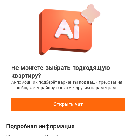
и
функцией
микропроветривания,
энергоэффективные
отопительные
системы
и
счетчики.
Все
Не можете выбрать подходящую
квартиры
квартиру?
распроданы.
AI-помощник подберёт варианты под ваши требования
— по бюджету, району, срокам и другим параметрам.
Открыть чат
Подробная информация