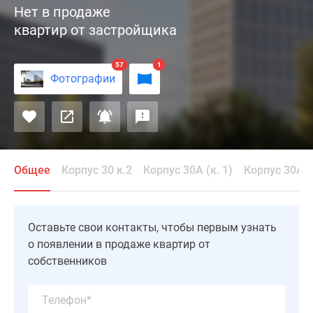
Нет в продаже
«Октябрьское
квартир от застройщика
поле»
возведён
в
57
1
Фотографии
Северо-
Западном
округе
Москвы.
Проект
состоит
Общее
Корпус 30 к.2
Корпус 30А (к. 1)
Корпус 30А (к
из
монолитных
новостроек
Оставьте свои контакты, чтобы первым узнать
переменной
о появлении в продаже квартир от
этажности,
собственников
расположенных
на
просторной