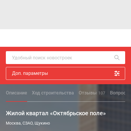
Удобный поиск новостроек
Доп. параметры
Описание
Ход строительства
Отзывы
Вопрос - 
107
Жилой квартал «Октябрьское поле»
Жилой
Москва, СЗАО, Щукино
квартал