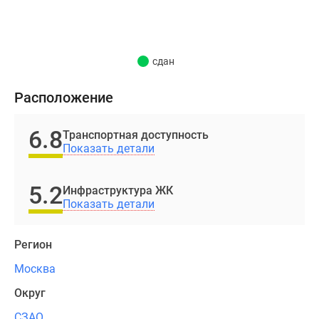
Высота
домов
варьируется
от
сдан
21
до
Расположение
27
этажей.
6.8
Транспортная доступность
Строительство
Показать детали
квартала
велось
5.2
Инфраструктура ЖК
в
Показать детали
несколько
очередей.
Регион
Покупателям
Москва
были
Округ
доступны
одно-,
СЗАО