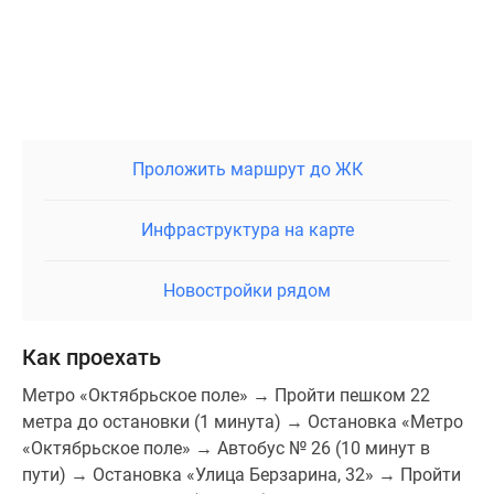
территории ЖК уже функционируют 2 частных
детских сада, в планах застройщика ещё 3
дошкольных учреждения.
Плюсы и минусы
Для многих резидентов СЗАО Москвы особенности
Проложить маршрут до ЖК
этой локации давно известны, а для новых
покупателей его достоинства очевидны по
Инфраструктура на карте
сравнению с другими.
В числе плюсов ЖК стоит отметить готовую отделку,
Новостройки рядом
современное благоустройство территории,
разнообразное окружение, способное удовлетворить
Как проехать
самые строгие запросы столичных жителей.
Метро «Октябрьское поле» → Пройти пешком 22
Уже традиционной проблемой для новостроек
метра до остановки (1 минута) → Остановка «Метро
Москвы является паркинг «для галочки».
«Октябрьское поле» → Автобус № 26 (10 минут в
Расположен такой паркинг на подземном этаже,
пути) → Остановка «Улица Берзарина, 32» → Пройти