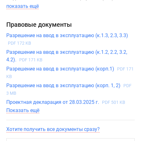
умолчанию
показать ещё
во
всех
Правовые документы
квартирах
Разрешение на ввод в эксплуатацию (к.1.3, 2.3, 3.3)
есть
металлические
PDF 172 KB
входные
Разрешение на ввод в эксплуатацию (к.1.2, 2.2, 3.2,
двери
4.2).
PDF 171 KB
с
Разрешение на ввод в эксплуатацию (корп.1)
PDF 171
надежной
KB
системой
Разрешение на ввод в эксплуатацию (корп. 1, 2)
PDF
замков,
3 MB
современные
Проектная декларация от 28.03.2025 г.
PDF 501 KB
оконные
Показать ещё
стеклопакеты
с
улучшенной
Хотите получить все документы сразу?
звукоизоляцией