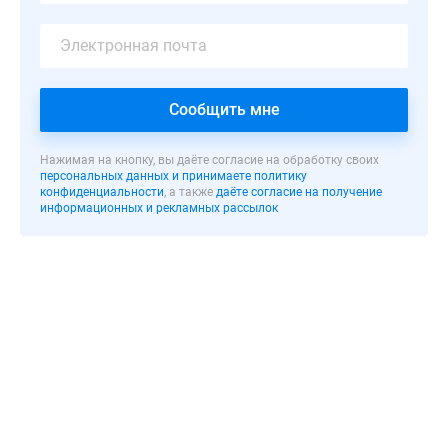
территории,
и
объектов
инфраструктуры.
Все
Сообщить мне
здания
отличаются
Нажимая на кнопку, вы даёте согласие на обработку своих
современным
персональных данных и принимаете политику
конфиденциальности
, а также
даёте согласие на получение
архитектурным
информационных и рекламных рассылок
обликом
и
стильной
наружной
отделкой,
выполненной
в
светлой
цветовой
гамме.