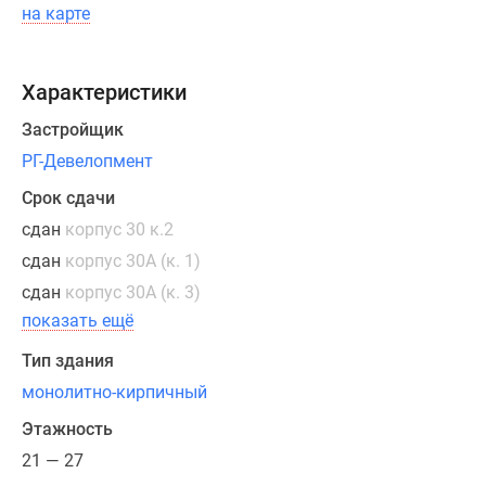
функциональные
на карте
прихожие,
разделенные
на
Характеристики
входные
Застройщик
и
проходные
РГ-Девелопмент
зоны,
Срок сдачи
гардеробные
сдан
корпус 30 к.2
ниши
сдан
корпус 30А (к. 1)
и
увеличенные
сдан
корпус 30А (к. 3)
оконные
показать ещё
проемы.
Тип здания
В
большинстве
монолитно-кирпичный
квартир
Этажность
оборудованы
21 — 27
раздельные