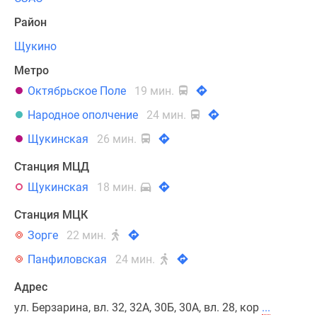
двух-,
Район
трех-
и
Щукино
четырехкомнатные
Метро
квартиры
Октябрьское Поле
19 мин.
с
удобными
Народное ополчение
24 мин.
и
Щукинская
26 мин.
разнообразными
планировками
Станция МЦД
и
Щукинская
18 мин.
высокими
Станция МЦК
потолками.
В
Зорге
22 мин.
каждой
Панфиловская
24 мин.
из
них
Адрес
спроектированы
ул. Берзарина, вл. 32, 32А, 30Б, 30А, вл. 28, кор
...