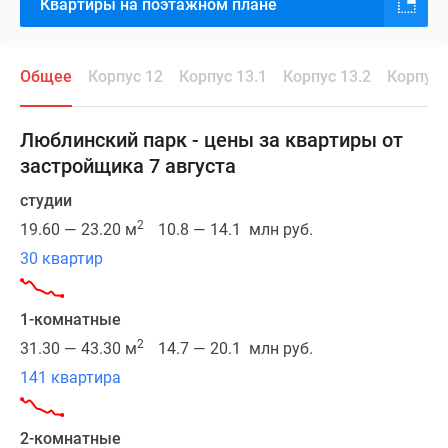
Квартиры на поэтажном плане
до
центра
ехать
Общее
Корпус 12
Корпус 13.1
Корпус 13.2
Корпус 
всего
30
минут.
Люблинский парк - цены за квартиры от
Также
застройщика 7 августа
недалеко
станция
студии
МЦД
2
19.60 — 23.20 м
10.8 — 14.1 млн руб.
«Перерва»,
30 квартир
от
которой
можно
1-комнатные
уехать
2
31.30 — 43.30 м
14.7 — 20.1 млн руб.
в
141 квартира
Москву
или
в
2-комнатные