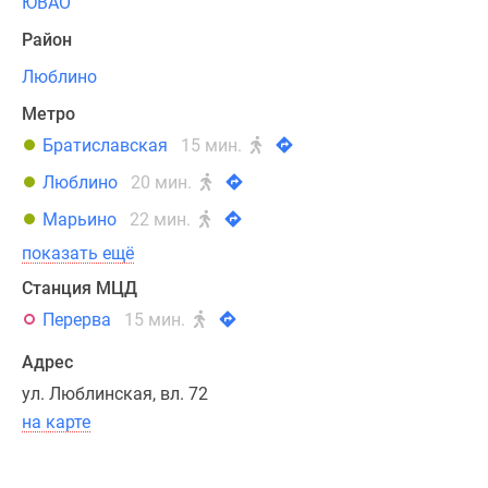
ЮВАО
пространство
Район
для
учёбы,
Люблино
отдыха
Метро
и
творчества.
Братиславская
15 мин.
А
Люблино
20 мин.
ИТ-
Марьино
22 мин.
полигоны,
робоклассы,
показать ещё
лаборатории
Станция МЦД
и
Перерва
15 мин.
инновационные
программы
Адрес
образования
ул. Люблинская, вл. 72
от
на карте
ведущих
вузов
и