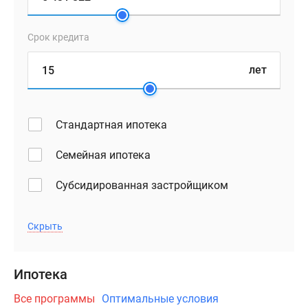
этажах,
а
на
Срок кредита
подземных
будут
лет
паркинги
с
удобной
Стандартная ипотека
навигацией.
В
Семейная ипотека
зелёных
дворах
Субсидированная застройщиком
без
автомобилей
Скрыть
мы
построим
детские
Ипотека
площадки
Все программы
Оптимальные условия
и