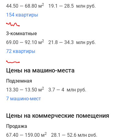
область.
2
44.50 — 68.80 м
19.1 — 28.5 млн руб.
154 квартиры
В
проекте
54
3-комнатные
жилых
2
69.00 — 92.10 м
21.8 — 34.3 млн руб.
корпуса,
72 квартиры
три
школы,
Цены на машино-места
семь
детских
Подземная
садов,
2
13.30 — 13.50 м
3.7 — 4 млн руб.
поликлиника.
7 машино-мест
В
районе
есть
Цены на коммерческие помещения
все
Продажа
условия
2
67.40 — 159.00 м
28.1 — 52.6 млн руб.
для