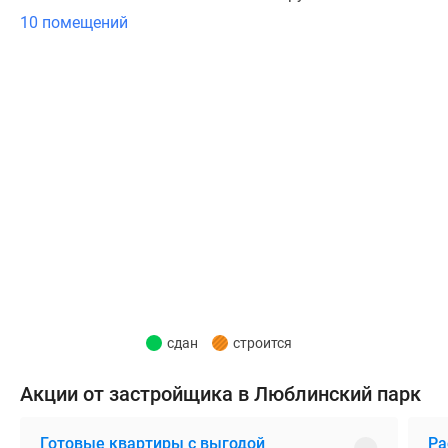
комфортной
10 помещений
жизни:
торговые
центры,
школы,
детские
сады,
поликлиники
и
спортивные
центры.
Рядом
находятся
усадьба
сдан
строится
Люблино,
скверы
Акции от застройщика в Люблинский парк
и
парки.
Готовые квартиры с выгодой
Ра