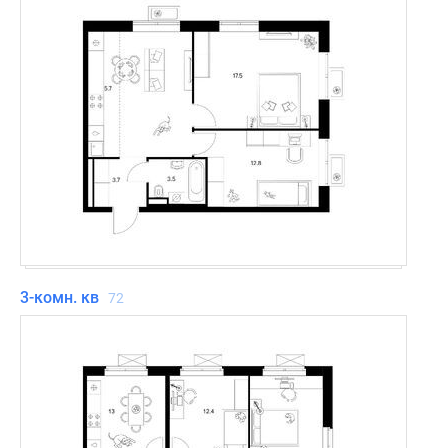
3-комн. кв
72