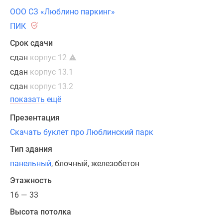
ПИКСПОРТ
ООО СЗ «Люблино паркинг»
—
ПИК
это
Срок сдачи
бесплатные
сдан
корпус 12
занятия
с
сдан
корпус 13.1
профессиональными
сдан
корпус 13.2
тренерами.
показать ещё
Тренировки
Презентация
по
разным
Скачать буклет про Люблинский парк
направлениям,
Тип здания
например
панельный
, блочный, железобетон
йога,
фитнес,
Этажность
бег,
16 — 33
проходят
Высота потолка
как