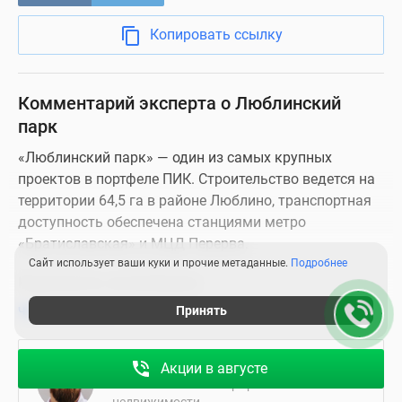
Копировать ссылку
Комментарий эксперта о Люблинский
парк
«Люблинский парк» — один из самых крупных
проектов в портфеле ПИК. Строительство ведется на
территории 64,5 га в районе Люблино, транспортная
доступность обеспечена станциями метро
«Братиславская» и МЦД Перерва.
Сайт использует ваши куки и прочие метаданные.
Подробнее
Надежность застройщика
читать далее
Принять
Компания ПИК была основана в 1994 году как
«Первая Ипотечная Компания». Девелопер входит в
Андрей Смирнов
число системообразующих организаций, география
Акции в августе
Независимый эксперт рынка
присутствия охватывает несколько регионов. В