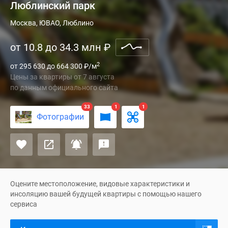
Люблинский парк
Жилой
Москва, ЮВАО, Люблино
квартал
от 10.8 до 34.3 млн
₽
«Люблинский
парк»
2
от 295 630 до 664 300
₽
/м
расположен
Цены за квартиры
от
7 августа
на
по данным официального сайта
юго-
востоке
33
1
1
Фотографии
Москвы,
в
шаговой
доступности
от
станции
Оцените местоположение, видовые характеристики и
«Братиславская».
инсоляцию вашей будущей квартиры с помощью нашего
сервиса
На
метро