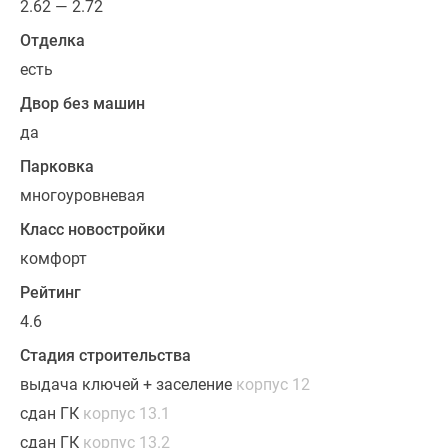
в
2.62 — 2.72
группе
Отделка
на
есть
улице
рядом
Двор без машин
с
да
домом,
Парковка
так
многоуровневая
и
онлайн.
Класс новостройки
комфорт
Рейтинг
4.6
Стадия строительства
выдача ключей + заселение
корпус 12
сдан ГК
корпус 13.1
сдан ГК
корпус 13.2