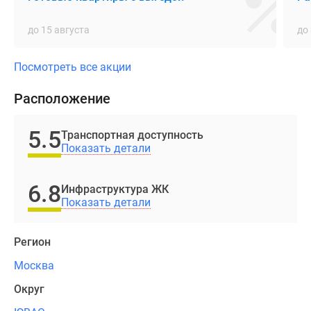
Школы
до 15 августа
до
в
проектах
Посмотреть все акции
ПИК
созданы
Расположение
для
всестороннего
5.5
Транспортная доступность
развития
Показать детали
ребёнка
рядом
6.8
с
Инфраструктура ЖК
Показать детали
домом.
Светлые
классы
Регион
и
Москва
просторные
атриумы
Округ
дают