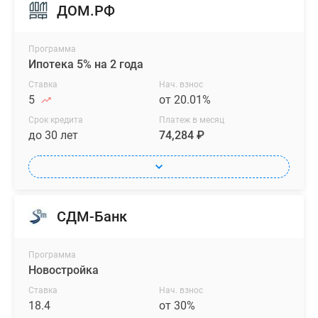
бесконечной
ДОМ.РФ
игры.
Ландшафт
Программа
площадки
Ипотека 5% на 2 года
—
Ставка
Нач. взнос
это
5
от 20.01%
ещё
Срок кредита
Платеж в месяц
и
до 30 лет
74,284 ₽
игровой
элемент,
который
помогает
детям
СДМ-Банк
придумывать
множество
Программа
самых
Новостройка
разнообразных
Ставка
Нач. взнос
игр.
18.4
от 30%
Здесь