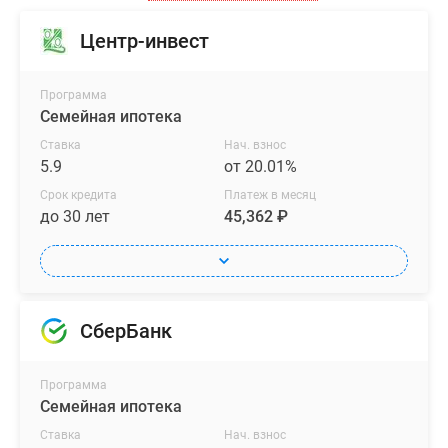
места
для
Центр-инвест
отдыха.
А
Программа
ещё
Семейная ипотека
«Люблинский
Ставка
Нач. взнос
парк»
5.9
от 20.01%
стал
Срок кредита
Платеж в месяц
третьим
до 30 лет
45,362 ₽
проектом
ПИК
с
большой
игровой
СберБанк
площадкой
ПлейХаб,
Программа
которая
Семейная ипотека
уже
Ставка
Нач. взнос
открылась