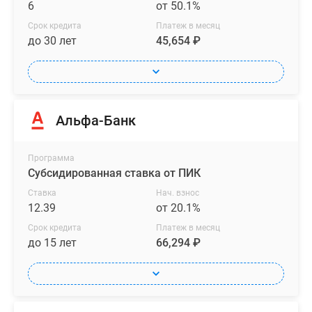
6
от 50.1%
между
Срок кредита
Платеж в месяц
1-
до 30 лет
45,654 ₽
м
и
2-
м
блоками
Альфа-Банк
на
безопасном
Программа
расстоянии
Субсидированная ставка от ПИК
от
Ставка
Нач. взнос
дороги.
12.39
от 20.1%
Новое
Срок кредита
Платеж в месяц
детское
до 15 лет
66,294 ₽
пространство
«Остров»
воплощает
идею