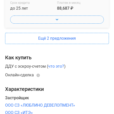
интересно
Срок кредита
Платеж в месяц
до 25 лет
88,687 ₽
детям
разного
возраста
—
от
Ещё 2 предложения
малышей
до
подростков.
Как купить
Жителям
ДДУ с эскроу-счетом (
что это?
)
квартала
Онлайн-сделка
Люблинский
парк
Характеристики
и
их
Застройщик
друзьям
ООО СЗ «ЛЮБЛИНО ДЕВЕЛОПМЕНТ»
доступен
ООО СЗ «ИТЭ»
проект