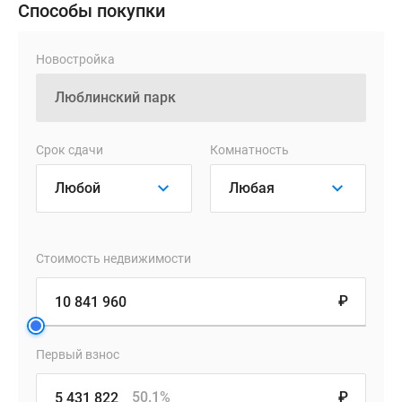
Способы покупки
компаний
помогают
Новостройка
раскрыть
способности
и
развить
практические
Срок сдачи
Комнатность
навыки.
Различные
магазины,
кафе
Стоимость недвижимости
и
другие
₽
сервисы
откроются
Первый взнос
на
первых
50.1%
₽