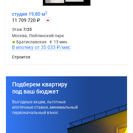
2
студия 19,80 м
11 709 720
₽
Этаж
7/25
Москва, Люблинский парк
Братиславская
15 мин.
В ипотеку от 35 033
₽
/мес
Строится
Подберем квартиру
под ваш бюджет
Выгодные акции, льготные
ипотечные ставки, минимальный
первоначальный взнос