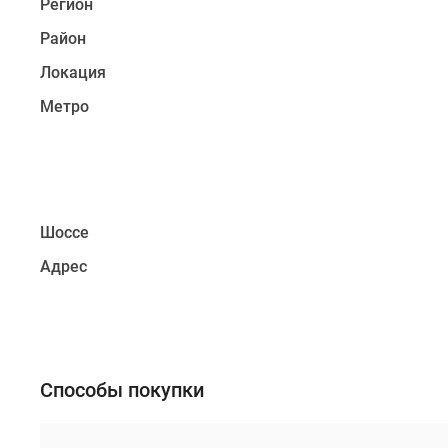
Регион
новостроек
магазинов
Эксперты
Район
и
и
авторы
развлекательных
Локация
О
центров:
проекте
Метро
«Аутлет
Контакты
Белая
Реклама
дача»,
на
сайте
«МЕГА
Vk
Белая
Дзен
Шоссе
дача»,
Машино-
гипермаркет
места
Адрес
«Глобус».
Апартаменты
#траншевая
До
ипотека
Люберецких
#рассрочка
карьеров
ИТ-
можно
ипотека
Способы покупки
добраться
Квартиры
со
на
скидками