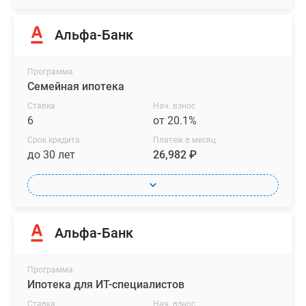
Во
всех
Альфа-Банк
квартирах
выполняется
Программа
остекление
Семейная ипотека
балконов
Ставка
Нач. взнос
и
6
от 20.1%
лоджий,
Срок кредита
Платеж в месяц
устанавливаются
до 30 лет
26,982 ₽
счетчики
водоснабжения
и
радиаторы
отопления.
Альфа-Банк
Также
застройщик
Программа
берет
Ипотека для ИТ-специалистов
на
Ставка
Нач. взнос