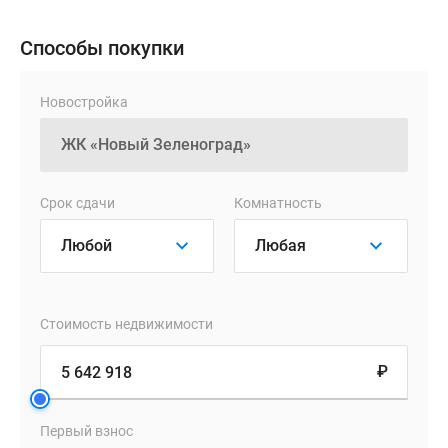
из
них
Способы покупки
будет
свой
Новостройка
набор
оттенков.
При
этом
Срок сдачи
Комнатность
в
совокупности
все
здания
составят
единый
Стоимость недвижимости
ансамбль,
₽
где
сдержанность
архитектуры
Первый взнос
гармонично