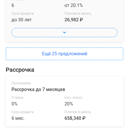
себя
6
от 20.1%
монтаж
входных
Срок кредита
Платеж в месяц
до 30 лет
26,982 ₽
дверей
и
проведение
всех
необходимых
Ещё 25 предложений
коммуникаций.
Разводка
Рассрочка
электропроводки
осуществляется
до
Программа
Рассрочка до 7 месяцев
счетчиков
энергопотребления
Ставка
Нач. взнос
0%
20%
или
до
Срок кредита
Платеж в месяц
щитков,
6 мес.
658,340 ₽
разводка