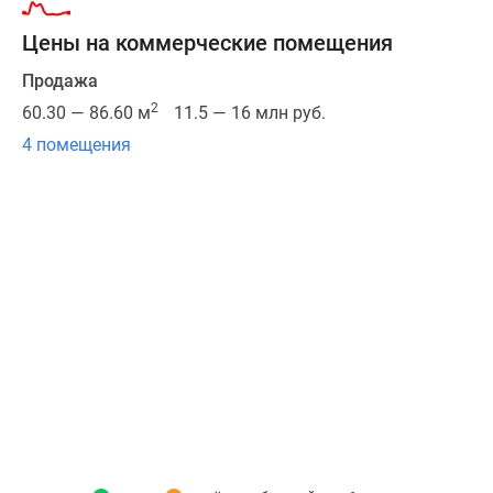
корпусов,
Цены на коммерческие помещения
часть
из
Продажа
которых
2
60.30 — 86.60 м
11.5 — 16 млн руб.
уже
4 помещения
сдана
и
заселена.
Все
здания
в
ЖК
«Новый
Зеленоград»
возводятся
по
монолитной
технологии,