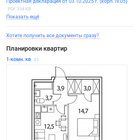
Проектная декларация от 03.10.2025 г. (корп. IV.05)
банков
России,
PDF 334 KB
предусмотрены
Показать ещё
льготные
программы
Хотите получить все документы сразу?
для
военных
Планировки квартир
или
1-комн. кв
43
для
молодых
семей.