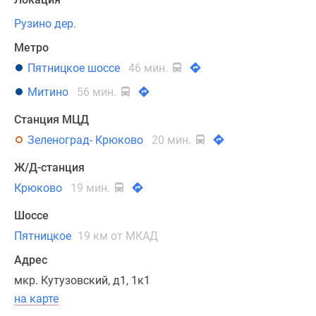
навесных
панелей.
Рузино дер.
Для
Метро
кондиционеров
Пятницкое шоссе
46 мин.
запланированы
специальные
Митино
56 мин.
ниши.
Станция МЦД
Авторский
Зеленоград- Крюково
20 мин.
дизайн-
Ж/Д-станция
проект
Крюково
19 мин.
предусматривает
яркое
Шоссе
цветовое
Пятницкое
19 км от МКАД
оформление
корпусов,
Адрес
и
мкр. Кутузовский, д1, 1к1
у
на карте
каждого