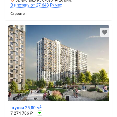
Зеленоград- Крюково
20 мин.
В ипотеку от 27 648
₽
/мес
Строится
2
студия 25,80 м
7 274 786
₽