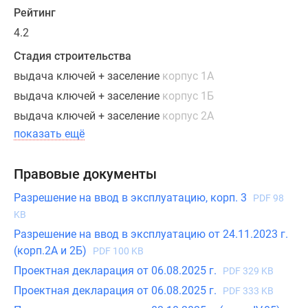
Рейтинг
в
жилом
4.2
комплексе
Стадия строительства
«Новый
выдача ключей + заселение
корпус 1А
Зеленоград»
выдача ключей + заселение
корпус 1Б
осуществляется
при
выдача ключей + заселение
корпус 2А
полной
показать ещё
оплате
их
Правовые документы
стоимости,
а
Разрешение на ввод в эксплуатацию, корп. 3
PDF 98
также
KB
в
Разрешение на ввод в эксплуатацию от 24.11.2023 г.
ипотеку
(корп.2А и 2Б)
PDF 100 KB
от
Проектная декларация от 06.08.2025 г.
PDF 329 KB
нескольких
Проектная декларация от 06.08.2025 г.
PDF 333 KB
известных