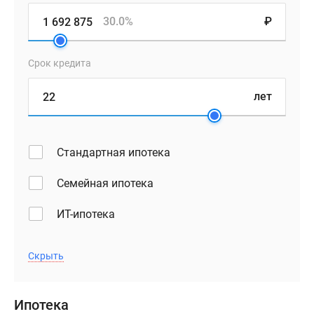
сочетается
30.0%
₽
с
оригинальностью
Срок кредита
цветовой
палитры.
лет
Жилой
фонд
комплекса
Стандартная ипотека
состоит
из
Семейная ипотека
одно-,
двух-,
ИТ-ипотека
трехкомнатных
квартир
Скрыть
и
студий.
Планировки
Ипотека