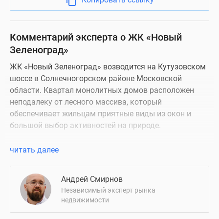
Комментарий эксперта о ЖК «Новый
Зеленоград»
ЖК «Новый Зеленоград» возводится на Кутузовском
шоссе в Солнечногорском районе Московской
области. Квартал монолитных домов расположен
неподалеку от лесного массива, который
обеспечивает жильцам приятные виды из окон и
большой выбор активностей на природе.
Надежность застройщика
читать далее
Застройщик комплекса — компания Икон — хорошо
Андрей Смирнов
зарекомендовала себя в Московском регионе.
Независимый эксперт рынка
Девелопер выполняет полный цикл строительных
недвижимости
работ, благодаря чему ему удается контролировать
каждый этап строительства и соблюдать сроки