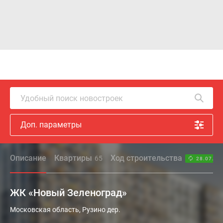
Удобный поиск новостроек
Доп. параметры
Описание
Квартиры
Ход строительства
65
28.07.26
ЖК «Новый Зеленоград»
Жилой
Московская область, Рузино дер.
комплекс