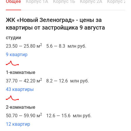
Общее
Корпус 1А
Корпус 1Б
Корпус 2А
Корпус 2Б
живописных
уголков
Подмосковья:
ЖК «Новый Зеленоград» - цены за
рядом
квартиры от застройщика 9 августа
находятся
пруд
студии
и
2
23.50 — 25.80 м
5.6 — 8.3 млн руб.
крупный
9 квартир
лесной
массив.
Строительство
1-комнатные
разбито
2
37.70 — 42.20 м
8.2 — 12.6 млн руб.
на
43 квартиры
несколько
этапов.
В
2-комнатные
первой
2
50.70 — 59.90 м
12.6 — 15.6 млн руб.
очереди
12 квартир
11