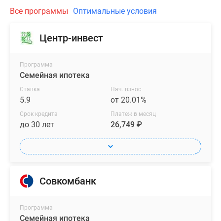
отличаются
Все программы
Оптимальные условия
функциональностью
и
эргономичностью.
Центр-инвест
Жилье
сдается
Программа
без
Семейная ипотека
отделки,
Ставка
Нач. взнос
что
5.9
от 20.01%
позволяет
Срок кредита
Платеж в месяц
реализовать
до 30 лет
26,749 ₽
любые
дизайнерские
решения.
Также
покупатели
Совкомбанк
могут
приобрести
Программа
жилплощадь
Семейная ипотека