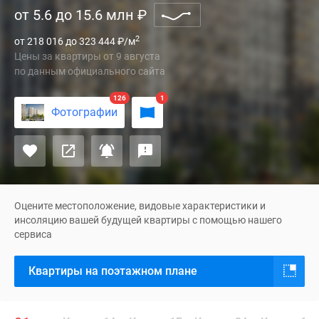
от 5.6 до 15.6 млн
₽
комфорт-
класса
2
от 218 016 до 323 444
₽
/м
«Новый
Цены за квартиры
от
9 августа
Зеленоград»
по данным официального сайта
возводится
в
126
1
Фотографии
поселке
Рузино,
расположенном
в
Солнечногорском
районе
Оцените местоположение, видовые характеристики и
Московской
инсоляцию вашей будущей квартиры с помощью нашего
сервиса
области.
Это
Квартиры на поэтажном плане
один
из
самых