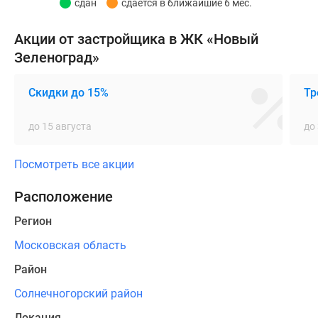
сдан
сдаётся в ближайшие 6 мес.
обеспечивающей
конструкциям
Акции от застройщика в ЖК «Новый
высокую
Зеленоград»
прочность
и
Скидки до 15%
Тр
долговечность.
Фасады
до 15 августа
до
оформляют
с
Посмотреть все акции
использованием
качественных
Расположение
и
безопасных
Регион
материалов,
Московская область
в
Район
том
числе
Солнечногорский район
современных
Локация