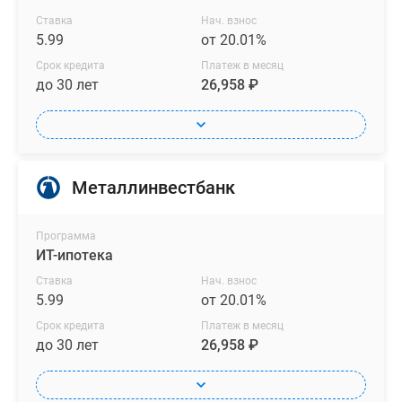
с
Ставка
Нач. взнос
индивидуальным
5.99
от 20.01%
авторским
Срок кредита
Платеж в месяц
ремонтом
до 30 лет
26,958 ₽
от
партнеров
застройщика.
На
выбор
Металлинвестбанк
предлагаются
варианты
Программа
оформления
ИТ-ипотека
квартир
Ставка
Нач. взнос
в
5.99
от 20.01%
стилях
Срок кредита
Платеж в месяц
«Закат»
до 30 лет
26,958 ₽
и
«Рассвет».