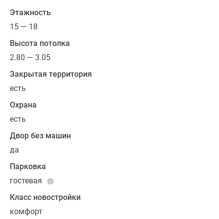
ограниченными
Этажность
возможностями.
15 — 18
Такие
Высота потолка
квартиры
имеют
2.80 — 3.05
особую
Закрытая территория
планировку,
есть
здесь
расширены
Охрана
коридоры,
есть
увеличена
Двор без машин
площадь
санузлов,
да
изменен
Парковка
дверной
гостевая
проем.
Класс новостройки
Реализация
комфорт
квартир