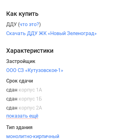
водоснабжения
–
Как купить
до
ДДУ (
что это?
)
стояков
в
Скачать ДДУ ЖК «Новый Зеленоград»
квартирах.
Характеристики
На
Застройщик
первых
этажах
ООО СЗ «Кутузовское-1»
жилых
Срок сдачи
секций
сдан
корпус 1А
проектом
сдан
корпус 1Б
предусмотрены
квартиры
сдан
корпус 2А
для
показать ещё
проживания
Тип здания
людей
монолитно-кирпичный
с