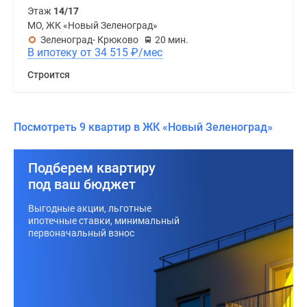
Этаж
14/17
МО, ЖК «Новый Зеленоград»
Зеленоград- Крюково
20 мин.
В ипотеку от 34 515
₽
/мес
Строится
Посмотреть 9 квартир в ЖК «Новый Зеленоград»
Подберем квартиру
под ваш бюджет
Выгодные акции, льготные
ипотечные ставки, минимальный
первоначальный взнос