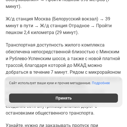
минут).
Ж/д станция Москва (Белорусский вокзал) → 39
минут в пути → Ж/д станция Отрадное → Пройти
пешком 2,4 километра (29 минут).
Транспортная доступность жилого комплекса
обеспечена непосредственной близостью с Минским
и Рублево-Успенским шоссе, а также с новой платной
трассой, благодаря которой до МКАД можно
добраться в течение 7 минут. Рядом с микрорайоном
имеются остановки автобусов и маршрутных такси; в
Сайт использует ваши куки и прочие метаданные.
Подробнее
5 минутах транспортом расположена
железнодорожная станция «Отрадное», а в 10
Принять
минутах – «Одинцово». Проектом предусмотрено
создание сети внутриквартальных дорог с
остановками общественного транспорта.
Узнайте, нужно ли заказывать пропуск при