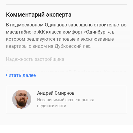
Комментарий эксперта
В подмосковном Одинцово завершено строительство
масштабного ЖК класса комфорт «Одинбург», в
котором реализуются типовые и эксклюзивные
квартиры с видом на Дубковский лес.
Надежность застройщика
Застройщиком выступает AFI Development. Компания
читать далее
работает с 2001 года, свою деятельность она
начинала в Ставропольском крае, но на сегодняшний
Андрей Смирнов
день является активным игроком и лидером на
Независимый эксперт рынка
московском рынке. Диверсифицированный портфель
недвижимости
девелопера составляет 3,6 млн кв. м недвижимости,
из них более 1,6 млн кв. м – на территории Москвы и
Московской области.