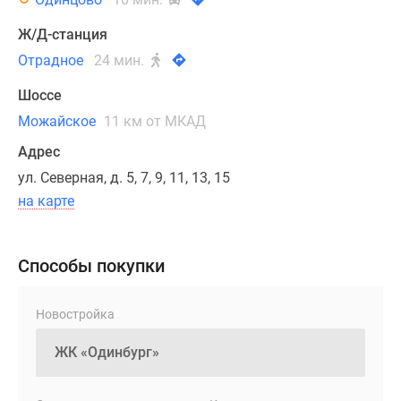
квартирах
предусмотрены
Ж/Д-станция
потолки
Отрадное
24 мин.
высотой
до
Шоссе
5.8
Можайское
11 км от МКАД
м.
Покупателям,
Адрес
желающим
ул. Северная, д. 5, 7, 9, 11, 13, 15
приобрести
на карте
квартиру
в
ЖК,
Способы покупки
предлагается
большой
Новостройка
выбор
форматов
жилья:
от