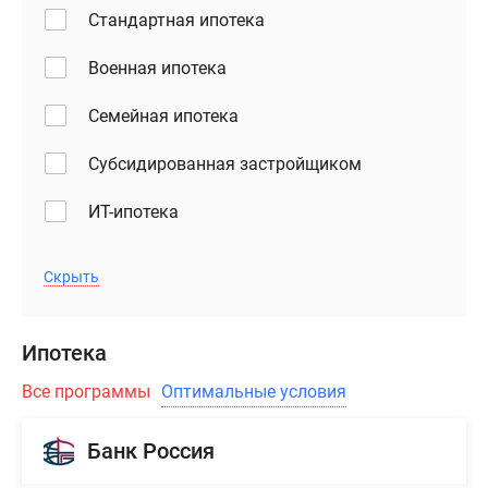
в
Стандартная ипотека
ЖК
«Одинбург»
Военная ипотека
можно
Семейная ипотека
в
рассрочку
Субсидированная застройщиком
или
в
ИТ-ипотека
ипотеку,
в
том
Скрыть
числе
военную,
Ипотека
а
также
Все программы
Оптимальные условия
воспользоваться
услугой
Банк Россия
трейд-
ин.