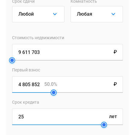
Срок сдачи
Комнатность
студий
до
многокомнатных
лотов
площадью
Стоимость недвижимости
до
137
₽
кв.
м,
в
Первый взнос
том
числе
50.0%
₽
с
эксклюзивными
Срок кредита
пространственными
решениями.
лет
Приобрести
квартиру