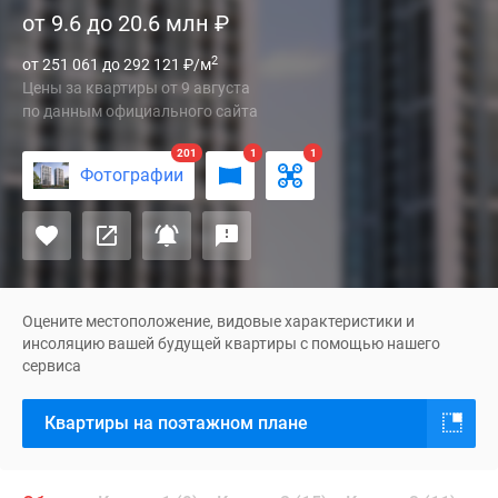
от 9.6 до 20.6 млн
₽
«Одинбург»
в
2
от 251 061 до 292 121
₽
/м
Одинцово
Цены за квартиры
от
9 августа
—
по данным официального сайта
это
новый
201
1
1
Фотографии
микрорайон
от
застройщика
AFI
Development,
который
Оцените местоположение, видовые характеристики и
позиционируется
инсоляцию вашей будущей квартиры с помощью нашего
сервиса
как
проект
Квартиры на поэтажном плане
формата
«город
в