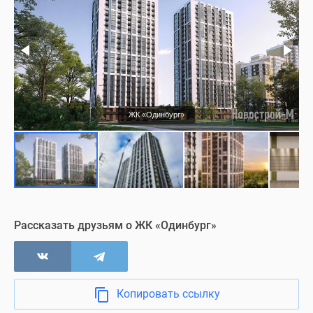
Благоустройство
Подъезд
Холл
ЖК «Одинбург»
Квартиры с отделкой
Съемки с воздуха
Офис продаж
Рассказать друзьям о ЖК «Одинбург»
Визуализация
Копировать ссылку