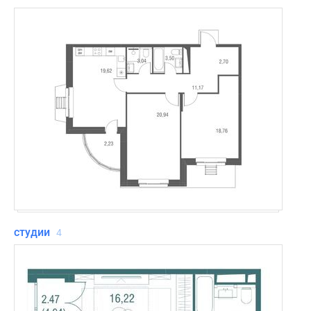
студии
4