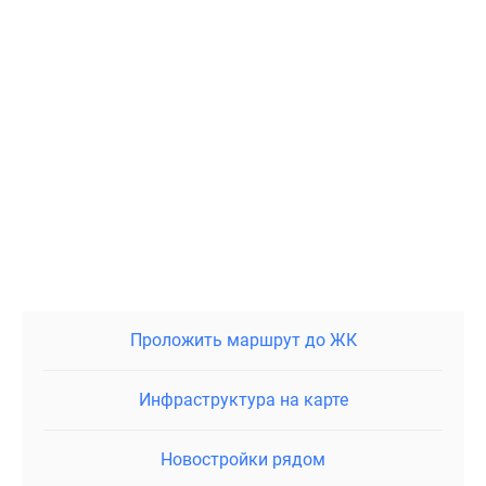
и центральная площадь с фонтаном.
Инфраструктура
Жилой комплекс позиционируется как «город в
городе». В той части проекта, что уже введена в
эксплуатацию расположена всевозможная
инфраструктура — от продуктовых магазинов до
салонов красоты. На территории ЖК уже работают
детский сад, центр развития ребенка, а ближайшая
городская школа — в 3 минутах ходьбы. В радиусе 15
минут ходьбы расположены городская больница,
военно-клинический госпиталь, детская больница,
Проложить маршрут до ЖК
две поликлиники и другие учреждения
здравоохранения.
Инфраструктура на карте
Плюсы и минусы
Новостройки рядом
В ЖК «Одинбург» в Одинцово можно