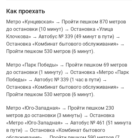
купить функциональную и недорогую квартиру для
Как проехать
собственного проживания. Особенно привлекателен
этот проект для семей с детьми, которым важно
Метро «Кунцевская» → Пройти пешком 870 метров
природное окружение и насыщенная инфраструктура
до остановки (10 минут) → Остановка «Улица
рядом с домом.
Клочкова» → Автобус № 339 (49 минут в пути) →
Остановка «Комбинат бытового обслуживания» →
Масштабность проекта одновременно является его
Пройти пешком 530 метров (6 минут).
плюсом и минусом. Многие из жителей в своих
отзывах пишут, что здесь «слишком много народу», а
Метро «Парк Победы» → Пройти пешком 69 метров
также отмечают слабую шумоизоляцию в
до остановки (1 минуту) → Остановка «Метро «Парк
квартирах.
Победы» → Автобус № 339 (1 час в пути) →
Остановка «Комбинат бытового обслуживания» →
Пройти пешком 530 метров (6 минут).
Метро «Юго-Западная» → Пройти пешком 230
метров до остановки (3 минуты) → Остановка
«Метро «Юго-Западная» → Автобус № 461 (51 минута
в пути) → Остановка «Комбинат бытового
обслуживания» → Пройти пешком 590 метров (7