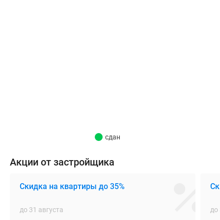
добраться
на
машине
за
12
минут.
Все
корпуса
уже
сданы
в
эксплуатацию,
сдан
часть
домов
Акции от застройщика
заселены.
Скидка на квартиры до 35%
Ск
Все
квартиры
до 31 августа
до
в