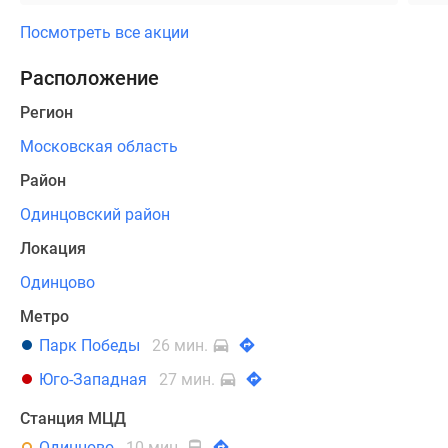
ЖК
Посмотреть все акции
«Одинбург»
отличаются
Расположение
функциональными
Регион
планировочными
решениями.
Московская область
Во
Район
всех
помещениях
Одинцовский район
минимальная
Локация
высота
потолка
Одинцово
составляет
Метро
2.8
Парк Победы
26 мин.
м,
а
Юго-Западная
27 мин.
в
Станция МЦД
двухуровневых
Одинцово
10 мин.