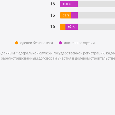
16
100 %
16
63 %
16
69 %
сделки без ипотеки
ипотечные сделки
 данным Федеральной службы государственной регистрации, кадаст
 зарегистрированным договорам участия в долевом строительстве