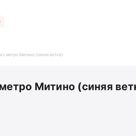
ы
 с метро Митино (синяя ветка)
метро Митино (синяя вет