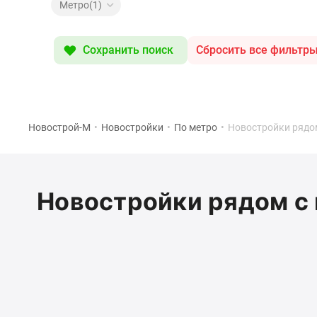
Специальные
Метро(1)
предложения
Коммерческие
помещения
Сохранить поиск
Сбросить все фильтр
Продавцы
и
застройщики
Панорамы
новостроек
Видеообзор
Новострой-М
•
Новостройки
•
По метро
•
Новостройки рядом
новостроек
Экспертиза
новостроек
Экология
Новостройки рядом с 
Москвы
и
Подмосковья
Студии
1-
комнатные
2-
комнатные
3-