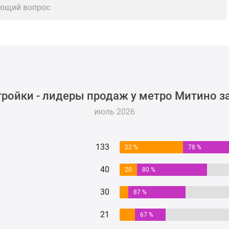
ющий вопрос
ройки - лидеры продаж у метро Митино з
июль 2026
133
22 %
78 %
40
20
80 %
%
30
87 %
21
67 %