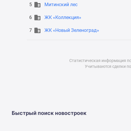
5
Митинский лес
до
41%
Видео
6
ЖК «Коллекция»
360°
новостроек
7
ЖК «Новый Зеленоград»
Субсидированная
застройщиком
Rutube
Поиск
дома
Статистическая информация по
в
Учитываются сделки по
Москве
Программа
реновации
в
Москве
Новостройки
премиум-
класса
Быстрый поиск новостроек
Новостройки
бизнес-
класса