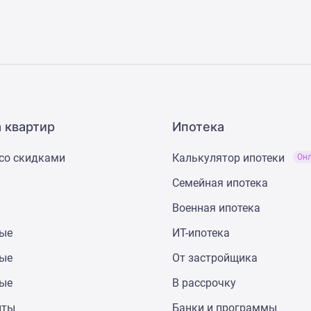
 квартир
Ипотека
со скидками
Калькулятор ипотеки
Он
Семейная ипотека
Военная ипотека
ные
ИТ-ипотека
ные
От застройщика
ные
В рассрочку
нты
Банки и программы