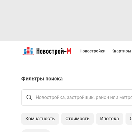
Новостройки
Квартиры
Новостройки
Квартиры
Ипотека
Новостройки
Москвы
Новостройки
Фильтры поиска
Подмосковья
Новостройки
Новой
Москвы
Новостройка, застройщик, район или метр
Готовые
новостройки
Новостройки
Комнатность
Стоимость
Ипотека
на
карте