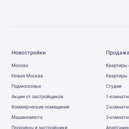
Рассрочка
Траншевая
ипотека
Дома
и
коттеджи
Коттеджные
поселки
в
Новостройки
Продажа
Новой
Москве
Москва
Квартиры 
Готовые
коттеджные
Новая Москва
Квартиры
поселки
Строящиеся
Подмосковье
Студии
коттеджные
поселки
Акции от застройщиков
1-комнат
Коттеджные
поселки
Коммерческие помещения
2-комнат
в
Машиноместа
3-комнат
лесу
Коттеджные
Продавцы и застройщики
Апартаме