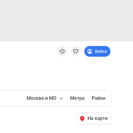
Войти
Москва и МО
Метро
Район
На карте