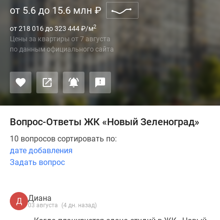
от 5.6 до 15.6 млн
₽
2
от 218 016 до 323 444
₽
/м
Цены за квартиры
от
7 августа
по данным официального сайта
Вопрос-Ответы ЖК «Новый Зеленоград»
10 вопросов сортировать по:
дате добавления
Задать вопрос
Диана
Д
03 августа
(4 дн. назад)