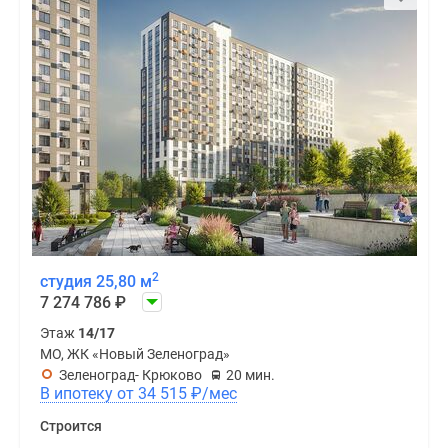
2
студия 25,80 м
7 274 786
₽
Этаж
14/17
МО, ЖК «Новый Зеленоград»
Зеленоград- Крюково
20 мин.
В ипотеку от 34 515
₽
/мес
Строится