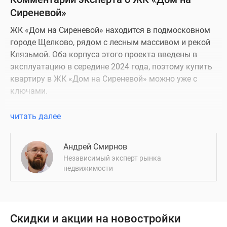
Сиреневой»
ЖК «Дом на Сиреневой» находится в подмосковном
городе Щелково, рядом с лесным массивом и рекой
Клязьмой. Оба корпуса этого проекта введены в
эксплуатацию в середине 2024 года, поэтому купить
квартиру в ЖК «Дом на Сиреневой» можно уже с
ключами.
Надежность застройщика
читать далее
ЖК «Дом на Сиреневой» возведен
Андрей Смирнов
специализированным застройщиком «Олимп
Независимый эксперт рынка
Гарант». Компания входит в состав ГК «Р-Инвест»,
недвижимости
осуществляющей строительство жилых домов на
территории Щелково. В портфолио девелопера —
введенный в эксплуатацию ЖК «Солнечный парк»,
теннисный клуб «Первая ракетка» и два
Скидки и акции на новостройки
универсальных спортивных комплекса.