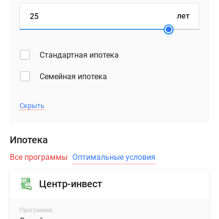
ниши
лет
для
хранения
колясок
и
Стандартная ипотека
велосипедов.
Семейная ипотека
Жилой
фонд
Скрыть
комплекса
представлен
квартирами
Ипотека
с
1-
Все программы
Оптимальные условия
3
спальнями
Центр-инвест
и
функциональными
Программа
студиями