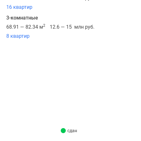
17-
16 квартир
этажных
дома
3-комнатные
класса
2
68.91 — 82.34 м
12.6 — 15 млн руб.
«комфорт».
8 квартир
Оба
здания
оснащены
навесными
вентилируемыми
фасадами
и
облицованы
декоративным
износостойким
кирпичом.
Оформление
зданий
сдан
выдержано