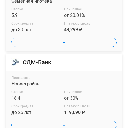
Семейная ипотека
разной
Ставка
Нач. взнос
площади.
5.9
от 20.01%
В
Срок кредита
Платеж в месяц
лотах
до 30 лет
49,299 ₽
предусмотрены
широкие
окна,
потолки
высотой
СДМ-Банк
2.76
м,
Программа
лоджии
Новостройка
с
Ставка
Нач. взнос
холодным
18.4
от 30%
остеклением
Срок кредита
Платеж в месяц
и
до 25 лет
119,690 ₽
прихожие
или