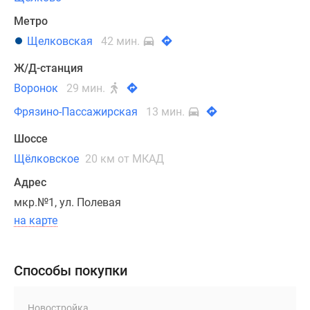
под
Метро
внешние
Щелковская
42 мин.
блоки
кондиционеров.
Ж/Д-станция
Воронок
29 мин.
Проектом
Фрязино-Пассажирская
13 мин.
предусмотрено
создание
Шоссе
безбарьерной
Щёлковское
20 км от МКАД
среды
для
Адрес
маломобильных
мкр.№1, ул. Полевая
жителей
на карте
и
мам
с
Способы покупки
колясками.
Входные
Новостройка