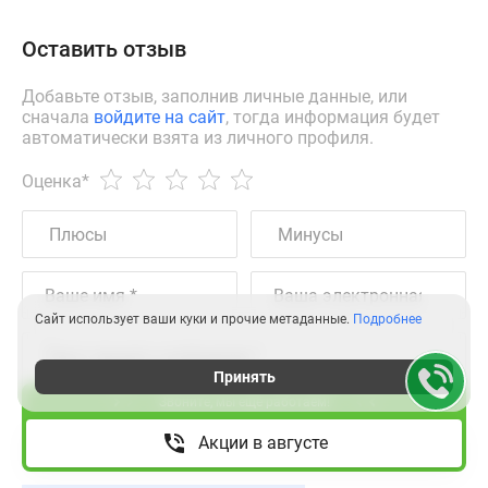
Оставить отзыв
Добавьте отзыв, заполнив личные данные, или
сначала
войдите на сайт
, тогда информация будет
автоматически взята из личного профиля.
Оценка
*
Сайт использует ваши куки и прочие метаданные.
Подробнее
Принять
Звоните, мы ещё работаем!
Акции в августе