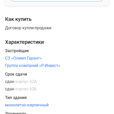
выделенные
«грязные»
зоны
Как купить
на
входе.
Договор купли-продажи
В
некоторых
Характеристики
планировках
спроектированы
Застройщик
кухни-
СЗ «Олимп Гарант»
гостиные
Группа компаний «Р-Инвест»
увеличенной
площади.
Срок сдачи
Площадь
сдан
корпус 62А
квартир
сдан
корпус 62Б
в
Тип здания
новостройке
варьируется
монолитно-кирпичный
от
Этажность