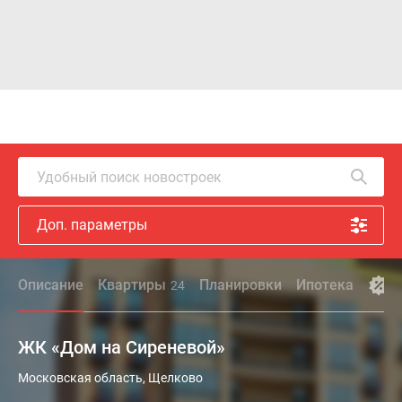
Удобный поиск новостроек
Доп. параметры
Описание
Квартиры
Планировки
Ипотека
А
24
ЖК «Дом на Сиреневой»
Жилой
Московская область, Щелково
комплекс