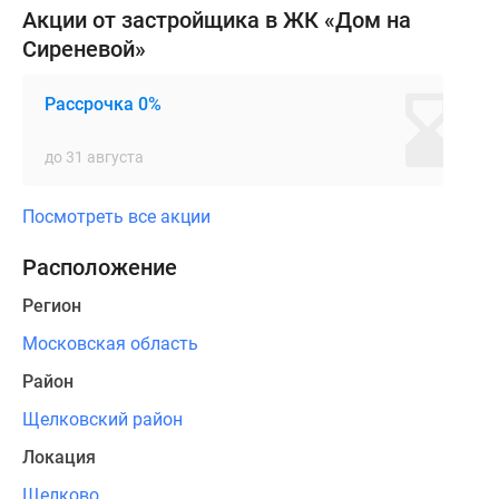
в
Акции от застройщика в ЖК «Дом на
спокойной
Сиреневой»
бежевой
гамме
Рассрочка 0%
с
добавлением
до 31 августа
ярких
цветных
Посмотреть все акции
вставок.
Для
Расположение
сохранения
Регион
первоначального
облика
Московская область
фасадов
Район
все
квартиры
Щелковский район
оборудованы
Локация
декоративными
Щелково
корзинами