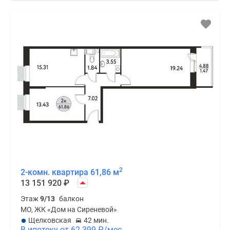
2
2-комн. квартира 61,86 м
13 151 920
₽
Этаж
9/13
балкон
МО, ЖК «Дом на Сиреневой»
Щелковская
42 мин.
В ипотеку от 62 399
₽
/мес