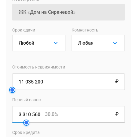
группы
расположены
на
уровне
Срок сдачи
Комнатность
тротуаров,
внутри
подъездов
работают
инвалидные
Стоимость недвижимости
подъемники
и
₽
обустроены
понижающие
площадки.
Первый взнос
В
каждой
30.0%
₽
секции
есть
Срок кредита
вместительные