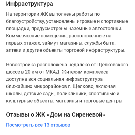
Инфраструктура
Плюсы и минусы
На территории ЖК выполнены работы по
ЖК «Дом на Сиреневой» в Щелково подойдет тем,
благоустройству, установлены игровые и спортивные
кто хочет купить жилье недалеко от столицы, с
площадки, предусмотрены наземные автостоянки.
высокой транспортной доступностью и приятным
Коммерческие помещения, расположенные на
природным окружением. Проект заинтересует
первых этажах, займут магазины, службы быта,
семейных покупателей с детьми, так как рядом с
аптеки и другие объекты торговой инфраструктуры.
домами есть несколько школ и садиков.
Новостройка расположена недалеко от Щелковского
Однако стоит учитывать и некоторые особенности
шоссе в 20 км от МКАД. Жителям комплекса
проекта, такие как отсутствие парковочных мест на
доступна вся социальная инфраструктура
территории, а также благоустроенного двора. Искать
ближайших микрорайонов г. Щелково, включая
игровые площадки родителям с детьми придется в
школы, детские сады, поликлиники, спортивные и
соседних кварталах.
культурные объекты, магазины и торговые центры.
Отзывы о ЖК «Дом на Сиреневой»
Посмотреть все 13 отзывов