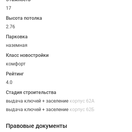
21.9
17
до
78.28
Высота потолка
кв.
2.76
м.
Парковка
Готовое
жилье
наземная
передается
Класс новостройки
в
комфорт
собственность
без
Рейтинг
чистовой
4.0
отделки.
Стадия строительства
Квартиру
выдача ключей + заселение
корпус 62А
в
выдача ключей + заселение
корпус 62Б
комплексе
можно
Правовые документы
приобрести