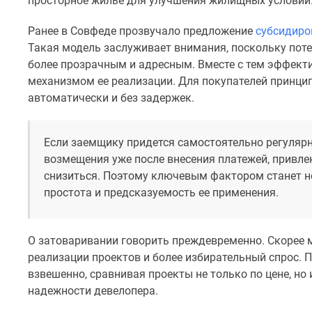
просторное жилье для улучшения жилищных условий
до
41%
Ранее в Совфеде прозвучало предложение
субсидиро
Видео
Такая модель заслуживает внимания, поскольку пот
360°
более прозрачным и адресным. Вместе с тем эффект
новостроек
механизмом ее реализации. Для покупателей принци
Субсидированная
застройщиком
автоматически и без задержек.
Rutube
Поиск
дома
Если заемщику придется самостоятельно регуляр
в
возмещения уже после внесения платежей, привле
Москве
снизиться. Поэтому ключевым фактором станет н
Программа
простота и предсказуемость ее применения.
реновации
в
Москве
Новостройки
О затоваривании говорить преждевременно. Скорее
премиум-
реализации проектов и более избирательный спрос. 
класса
взвешенно, сравнивая проекты не только по цене, но
Новостройки
бизнес-
надежности девелопера.
класса