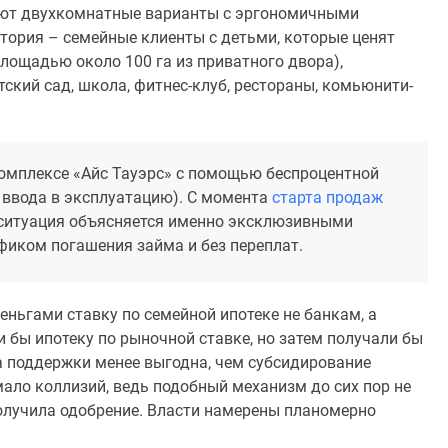
адают двухкомнатные варианты с эргономичными
ория – семейные клиенты с детьми, которые ценят
площадью около 100 га из приватного двора),
ский сад, школа, фитнес-клуб, рестораны, комьюнити-
омплексе «Айс Тауэрс» с помощью беспроцентной
к ввода в эксплуатацию). С момента
старта продаж
 ситуация объясняется именно эксклюзивными
иком погашения займа и без переплат.
ньгами ставку по семейной ипотеке не банкам, а
бы ипотеку по рыночной ставке, но затем получали бы
 поддержки менее выгодна, чем субсидирование
мало коллизий, ведь подобный механизм до сих пор не
получила одобрение. Власти намерены планомерно