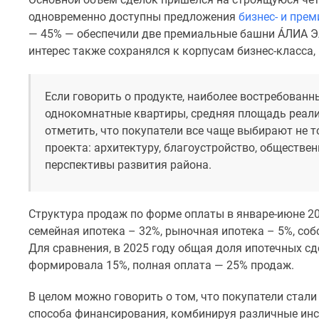
комнатные
одновременно доступны предложения
бизнес- и пре
Квартиры
— 45% — обеспечили две премиальные башни ÁЛИА Э
на
интерес также сохранялся к корпусам бизнес-класса
карте
Ипотечный
калькулятор
Семейная
Если говорить о продукте, наиболее востребован
ипотека
однокомнатные квартиры, средняя площадь реализ
Военная
отметить, что покупатели все чаще выбирают не 
ипотека
проекта: архитектуру, благоустройство, обществе
Банки
перспективы развития района.
и
программы
Медиа
Новости
Структура продаж по форме оплаты в январе-июне 202
недвижимости
семейная ипотека – 32%, рыночная ипотека – 5%, соб
Мнение
Для сравнения, в 2025 году общая доля ипотечных с
эксперта
формировала 15%, полная оплата — 25% продаж.
Аналитика
рынка
Покупателю
В целом можно говорить о том, что покупатели стал
Экспертиза
способа финансирования, комбинируя различные инс