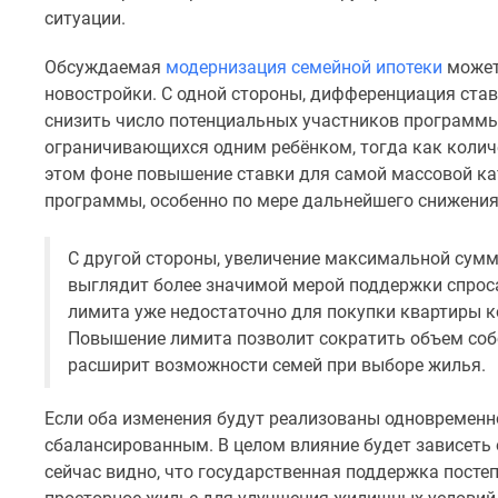
новостроек
ситуации.
Эксперты
и
Обсуждаемая
модернизация семейной ипотеки
может
авторы
новостройки. С одной стороны, дифференциация став
О
проекте
снизить число потенциальных участников программы.
Контакты
ограничивающихся одним ребёнком, тогда как количе
Реклама
этом фоне повышение ставки для самой массовой к
на
программы, особенно по мере дальнейшего снижения
сайте
Vk
Дзен
С другой стороны, увеличение максимальной сумм
Машино-
выглядит более значимой мерой поддержки спрос
места
лимита уже недостаточно для покупки квартиры к
Апартаменты
Повышение лимита позволит сократить объем собс
#траншевая
ипотека
расширит возможности семей при выборе жилья.
#рассрочка
ИТ-
Если оба изменения будут реализованы одновременно,
ипотека
сбалансированным. В целом влияние будет зависеть
Квартиры
сейчас видно, что государственная поддержка посте
со
скидками