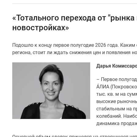
Специальные
предложения
Коммерческие
«Тотального перехода от "рынка 
помещения
Продавцы
новостройках»
и
застройщики
Панорамы
Подошло к концу первое полугодие 2026 года. Каким
новостроек
региона, стоит ли ждать снижения цен и появления н
Видеообзор
новостроек
Дарья Комиссаро
Экспертиза
новостроек
– Первое полуго
Экология
Москвы
ÁЛИA (Покровско
и
тыс. кв. м на су
Подмосковья
высокие рыночные
Студии
стабильным на п
1-
колебаний. Наиб
комнатные
2-
динамика продаж
комнатные
3-
Основной объем сделок пришелся на строящуюся чет