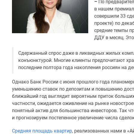
поселки
–
По предварител
у
в нашем премиал
водоема
совершили 33 сд
Коттеджные
проекте) по дека
поселки
в
средние темпы пр
ипотеку
ДДУ в месяц. Это
Бизнес-
центры
Сдержанный спрос даже в ликвидных жилых компл
Коттеджи
Скидки
конъюнктурой. Многие клиенты предпочитают хран
и
последние полтора года накопления россиян на де
акции
Макс
Однако Банк России с июня прошлого года планоме
уменьшению ставок по депозитам и повышению досту
ближайший год выглядит вероятным приток больших 
частности, ожидается оживление на рынке новострое
понятный актив для большинства инвесторов. Так 
и прогнозируем постепенное увеличение числа сделок
Средняя площадь квартир
, реализованных нами в «Ай