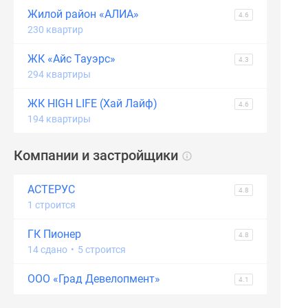
Жилой район «АЛИА»
4.6
230 квартир
ЖК «Айс Тауэрс»
4.3
294 квартиры
ЖК HIGH LIFE (Хай Лайф)
4.6
194 квартиры
Компании и застройщики
АСТЕРУС
4.8
1 строится
ГК Пионер
4.8
14 сдано
•
5 строится
ООО «Град Девелопмент»
4.1