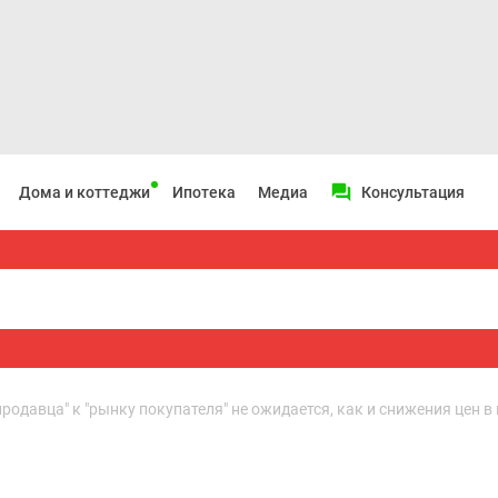
Дома и коттеджи
Ипотека
Медиа
Консультация
родавца" к "рынку покупателя" не ожидается, как и снижения цен в