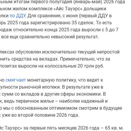
ьным итогам первого полугодия (январь-май) 2026 года
ьном жилом комплексе «Айс Тауэрс» дольщики
елки
по ДДУ
. Для сравнения, с июня (первый ДДУ в
брь 2025 года зарегистрировано 35 сделок. То есть
одаж относительно конца 2025 года выросли с 5 до 7
 все еще сравнительно невысокий результат.
ексах обусловлен исключительно текущей непростой
ить средства на вкладах. Примечательно, что за
позитах выросли на колоссальные 20 трлн руб.
рно
смягчает
монетарную политику, что ведет к
пности рыночной ипотеки. В результате уже в
сумм со вкладов в другие сферы экономики. В
к, ведь первичное жилье – наиболее надежный и
что мы с обоснованным оптимизмом смотрим в будущее
 уже во второй половине 2026 года.
с Тауэрс» за первые пять месяцев 2026 года – 65 кв. м.