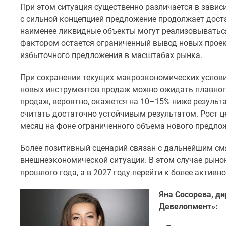
Рассрочка
При этом ситуация существенно различается в зависи
Траншевая
с сильной концепцией предложение продолжает дост
ипотека
наименее ликвидные объекты могут реализовывать
Дома
фактором остается ограниченный вывод новых проек
и
коттеджи
избыточного предложения в масштабах рынка.
Коттеджные
поселки
При сохранении текущих макроэкономических услов
в
новых инструментов продаж можно ожидать плавного
Новой
продаж, вероятно, окажется на 10–15% ниже результа
Москве
считать достаточно устойчивым результатом. Рост цен
Готовые
коттеджные
месяц на фоне ограниченного объема нового предло
поселки
Строящиеся
Более позитивный сценарий связан с дальнейшим см
коттеджные
внешнеэкономической ситуации. В этом случае рынок
поселки
прошлого года, а в 2027 году перейти к более активн
Коттеджные
поселки
Яна Сосорева, д
в
лесу
Девелопмент»:
Коттеджные