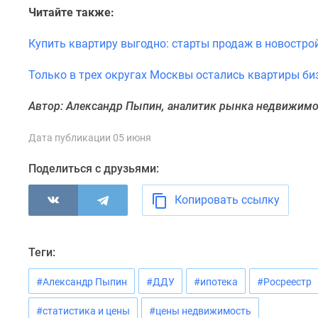
до
Читайте также:
41%
Видео
Купить квартиру выгодно: старты продаж в новостро
360°
новостроек
Только в трех округах Москвы остались квартиры биз
Субсидированная
застройщиком
Автор: Александр Пыпин, аналитик рынка недвижим
Rutube
Поиск
Дата публикации 05 июня
дома
в
Москве
Поделиться с друзьями:
Программа
реновации
Копировать ссылку
в
Москве
Новостройки
Теги:
премиум-
класса
Новостройки
#Александр Пыпин
#ДДУ
#ипотека
#Росреестр
бизнес-
класса
#статистика и цены
#цены недвижимость