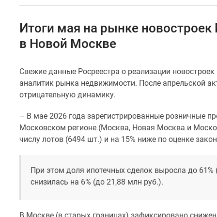
Специальные
предложения
Коммерческие
Итоги мая на рынке новостроек 
помещения
Продавцы
в Новой Москве
и
застройщики
Панорамы
Свежие данные Росреестра о реализации новостроек 
новостроек
аналитик рынка недвижимости. После апрельской ак
Видеообзор
отрицательную динамику.
новостроек
Экспертиза
– В мае 2026 года зарегистрированные розничные пр
новостроек
Экология
Московском регионе (Москва, Новая Москва и Моско
Москвы
числу лотов (6494 шт.) и на 15% ниже по оценке зако
и
Подмосковья
Студии
При этом доля ипотечных сделок выросла до 61% (+
1-
снизилась на 6% (до 21,88 млн руб.).
комнатные
2-
комнатные
3-
В Москве (в старых границах) зафиксировано снижен