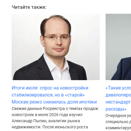
поселки
у
Читайте также:
водоема
Коттеджные
поселки
в
ипотеку
Бизнес-
центры
Коттеджи
Скидки
и
акции
Макс
Итоги июля: спрос на новостройки
«Такие ус
стабилизировался, но в «старой»
девелопер
Москве резко снизилась доля ипотеки
нестандарт
Свежие данные Росреестра о темпах продаж
расходы»
новостроек в июле 2026 года изучил
Очередное р
Александр Пыпин, аналитик рынка
специально 
недвижимости. После июньского роста
комментируе