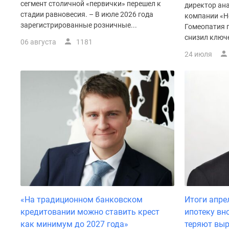
сегмент столичной «первички» перешел к
директор ан
стадии равновесия. – В июле 2026 года
компании «Н
зарегистрированные розничные...
Гомеопатия 
снизил ключе
06 августа
1181
24 июля
«На традиционном банковском
Итоги апре
кредитовании можно ставить крест
ипотеку вн
как минимум до 2027 года»
теряют вы