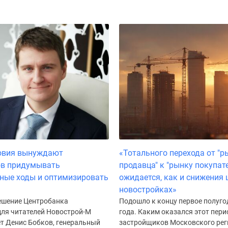
ловия вынуждают
«Тотального перехода от "р
ов придумывать
продавца" к "рынку покупате
ные ходы и оптимизировать
ожидается, как и снижения 
новостройках»
ешение Центробанка
Подошло к концу первое полуго
для читателей Новострой-М
года. Каким оказался этот пери
т Денис Бобков, генеральный
застройщиков Московского реги