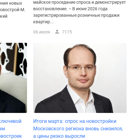
майское проседание спроса и демонстрирует
ения новых
восстановление. – В июне 2026 года
Новострой-М.
зарегистрированные розничные продажи
ский
квартир...
06 июля
7175
ключевой
Итоги марта: спрос на новостройки
ам
Московского региона вновь снизился,
овостроек
а цены резко выросли