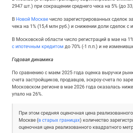
комнатные
2947 шт.) при сокращении среднего чека на 5% (до 33,4
Квартиры
на
В
Новой Москве
число зарегистрированных сделок за 
карте
чека на 1% (15,4 млн руб.) и снижении доли сделок с ип
Ипотечный
калькулятор
В Московской области число регистраций в мае на 1%
Семейная
ипотека
с ипотечным кредитом
до 70% (-1 п.п.) и не изменивш
Военная
ипотека
Годовая динамика
Банки
и
По сравнению с маем 2025 года оценка выручки рынк
программы
счета застройщиков, продавцов, эскроу-счета по за
Медиа
Московском регионе в мае 2026 года оказалась ниже
Новости
недвижимости
упало на 26%.
Мнение
эксперта
Аналитика
При этом средняя оценочная цена реализованного 
рынка
Москве (
в старых границах
) количество зарегист
Покупателю
оценочная цена реализованного квадратного метр
Экспертиза