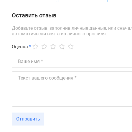
Рассрочка
Траншевая
ипотека
Оставить отзыв
Дома
и
Добавьте отзыв, заполнив личные данные, или снача
коттеджи
автоматически взята из личного профиля.
Коттеджные
поселки
Оценка
*
в
Новой
Москве
Готовые
коттеджные
поселки
Строящиеся
коттеджные
поселки
Коттеджные
поселки
в
Отправить
лесу
Коттеджные