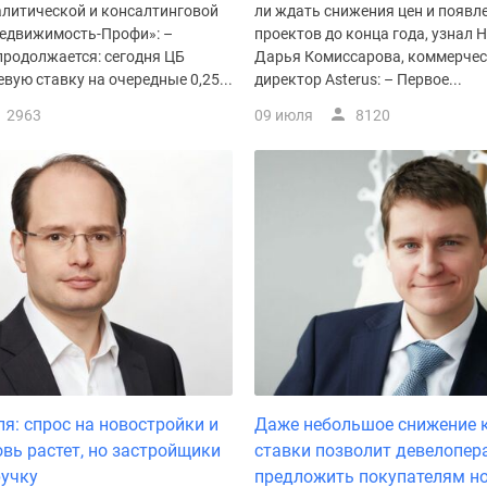
алитической и консалтинговой
ли ждать снижения цен и появл
едвижимость-Профи»: –
проектов до конца года, узнал 
продолжается: сегодня ЦБ
Дарья Комиссарова, коммерче
вую ставку на очередные 0,25...
директор Asterus: – Первое...
2963
09 июля
8120
ля: спрос на новостройки и
Даже небольшое снижение 
овь растет, но застройщики
ставки позволит девелопер
ручку
предложить покупателям н