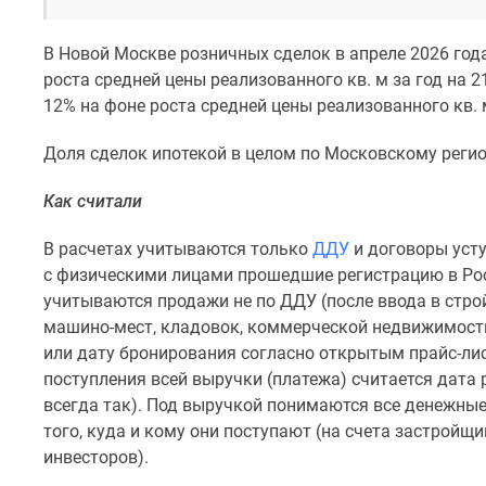
новостроек
Эксперты
и
В Новой Москве розничных сделок в апреле 2026 год
авторы
роста средней цены реализованного кв. м за год на 
О
12% на фоне роста средней цены реализованного кв. 
проекте
Контакты
Доля сделок ипотекой в целом по Московскому регио
Реклама
на
сайте
Как считали
Vk
Дзен
В расчетах учитываются только
ДДУ
и договоры усту
Машино-
с физическими лицами прошедшие регистрацию в Роср
места
учитываются продажи не по ДДУ (после ввода в стро
Апартаменты
машино-мест, кладовок, коммерческой недвижимост
#траншевая
ипотека
или дату бронирования согласно открытым прайс-лис
#рассрочка
поступления всей выручки (платежа) считается дата 
ИТ-
всегда так). Под выручкой понимаются все денежные
ипотека
того, куда и кому они поступают (на счета застройщи
Квартиры
инвесторов).
со
скидками