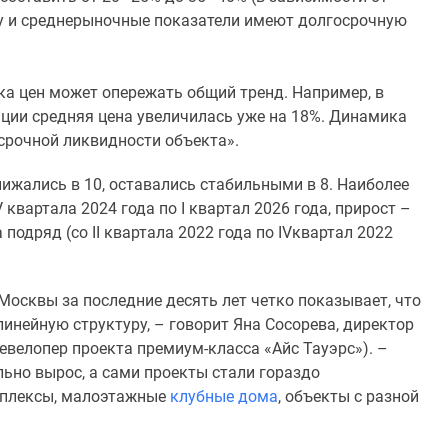
му и среднерыночные показатели имеют долгосрочную
ка цен может опережать общий тренд. Например, в
ации средняя цена увеличилась уже на 18%. Динамика
срочной ликвидности объекта».
ижались в 10, оставались стабильными в 8. Наиболее
квартала 2024 года по I квартал 2026 года, прирост –
подряд (со II квартала 2022 года по IVквартал 2022
осквы за последние десять лет четко показывает, что
инейную структуру, – говорит Яна Сосорева, директор
евелопер проекта премиум-класса «Айс Тауэрс»). –
льно вырос, а сами проекты стали гораздо
мплексы, малоэтажные
клубные дома
, объекты с разной