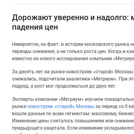
Специальные
предложения
Коммерческие
Дорожают уверенно и надолго: 
помещения
Продавцы
падения цен
и
застройщики
Панорамы
Невероятно, но факт: в истории московского рынка 
новостроек
периоды снижения, а не только роста цен. Когда и к
Видеообзор
известно из нового исследования компании «Метриу
новостроек
Экспертиза
За десять лет на рынке новостроек «старой» Москвы
новостроек
Экология
снижались, подсчитали аналитики «Метриум». При эт
Москвы
подряд, а рост мог продолжаться до двух лет.
и
Подмосковья
Эксперты компании «Метриум» изучили поквартальн
Студии
рынке
новостроек «старой» Москвы
за период со II к
1-
вошли данные по всем сегментам: массовому, бизнес
комнатные
2-
Изменение цены считалось повышением или снижение
комнатные
предыдущего квартала. Если изменение укладывалос
3-