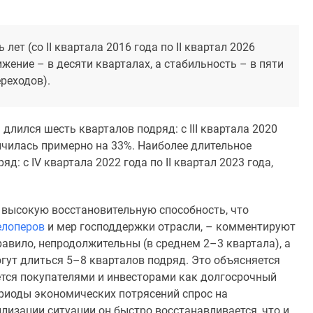
ет (со II квартала 2016 года по II квартал 2026
жение – в десяти кварталах, а стабильность – в пяти
реходов).
лился шесть кварталов подряд: с III квартала 2020
личилась примерно на 33%. Наиболее длительное
: с IV квартала 2022 года по II квартал 2023 года,
высокую восстановительную способность, что
елоперов
и мер господдержки отрасли, – комментируют
равило, непродолжительны (в среднем 2–3 квартала), а
гут длиться 5–8 кварталов подряд. Это объясняется
ется покупателями и инвесторами как долгосрочный
риоды экономических потрясений спрос на
илизации ситуации он быстро восстанавливается, что и