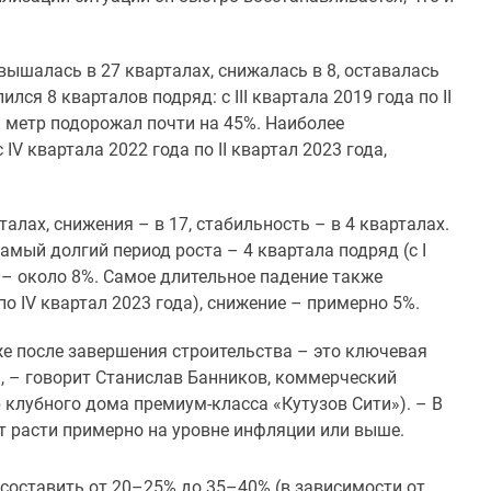
вышалась в 27 кварталах, снижалась в 8, оставалась
ся 8 кварталов подряд: с III квартала 2019 года по II
й метр подорожал почти на 45%. Наиболее
V квартала 2022 года по II квартал 2023 года,
лах, снижения – в 17, стабильность – в 4 кварталах.
амый долгий период роста – 4 квартала подряд (с I
т – около 8%. Самое длительное падение также
по IV квартал 2023 года), снижение – примерно 5%.
е после завершения строительства – это ключевая
, – говорит Станислав Банников, коммерческий
клубного дома премиум-класса «Кутузов Сити»). – В
 расти примерно на уровне инфляции или выше.
 составить от 20–25% до 35–40% (в зависимости от