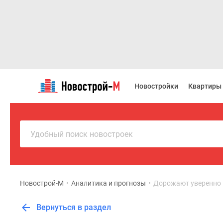
Новостройки
Квартиры
Новостройки
Квартиры
Ипотека
Новостройки
Москвы
Новостройки
Подмосковья
Удобный поиск новостроек
Новостройки
Новой
Москвы
Готовые
новостройки
Новострой-М
•
Аналитика и прогнозы
•
Дорожают уверенно и
Новостройки
на
Вернуться в раздел
карте