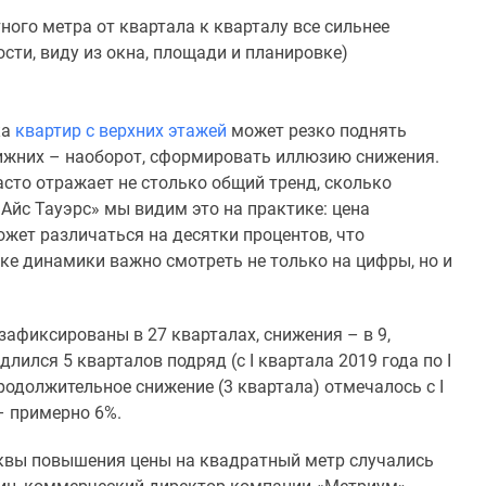
ного метра от квартала к кварталу все сильнее
ости, виду из окна, площади и планировке)
ка
квартир с верхних этажей
может резко поднять
нижних – наоборот, сформировать иллюзию снижения.
асто отражает не столько общий тренд, сколько
Айс Тауэрс» мы видим это на практике: цена
ожет различаться на десятки процентов, что
ке динамики важно смотреть не только на цифры, но и
афиксированы в 27 кварталах, снижения – в 9,
лился 5 кварталов подряд (с I квартала 2019 года по I
продолжительное снижение (3 квартала) отмечалось с I
 – примерно 6%.
сквы повышения цены на квадратный метр случались