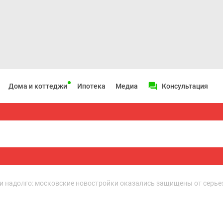
Дома и коттеджи
Ипотека
Медиа
Консультация
 надолго: московские новостройки оказались защищены от серье