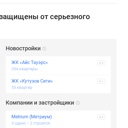
 защищены от серьезного
Новостройки
ЖК «Айс Тауэрс»
4.3
294 квартиры
ЖК «Кутузов Сити»
4.1
55 квартир
Компании и застройщики
Metrium (Метриум)
4.2
3 сдано
•
2 строится