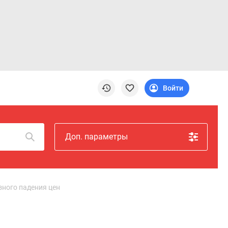
Войти
Доп. параметры
зного падения цен