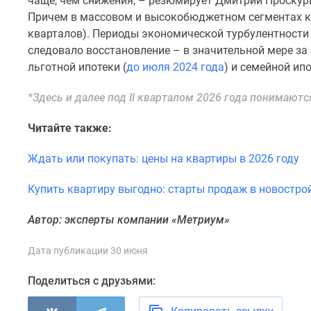
чаще, чем снижения, – резюмирует Дмитрий Проскур
поселки
у
Причем в массовом и высокобюджетном сегментах 
водоема
кварталов). Периоды экономической турбулентност
Коттеджные
следовало восстановление – в значительной мере за
поселки
льготной ипотеки (
до июля 2024 года
) и семейной ипо
в
ипотеку
*Здесь и далее под II кварталом 2026 года понимаютс
Бизнес-
центры
Коттеджи
Читайте также:
Скидки
и
Ждать или покупать: цены на квартиры в 2026 году
акции
Макс
Купить квартиру выгодно: старты продаж в новостро
Автор: эксперты компании «Метриум»
Дата публикации 30 июня
Поделиться с друзьями: