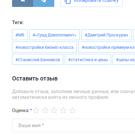
Копировать ссылку
Теги:
#MR
#«Град Девелопмент»
#Дмитрий Проскурин
#новостройки бизнес-класса
#новостройки премиум-кл
#Станислав Банников
#статистика и цены
#цены н
Оставить отзыв
Добавьте отзыв, заполнив личные данные, или снача
автоматически взята из личного профиля.
Оценка
*