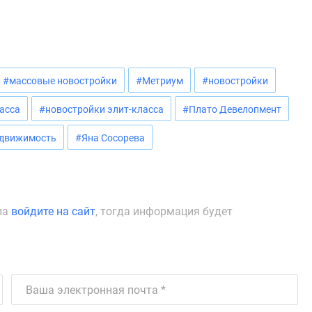
#массовые новостройки
#Метриум
#новостройки
асса
#новостройки элит-класса
#Плато Девелопмент
едвижимость
#Яна Сосорева
ла
войдите на сайт
, тогда информация будет