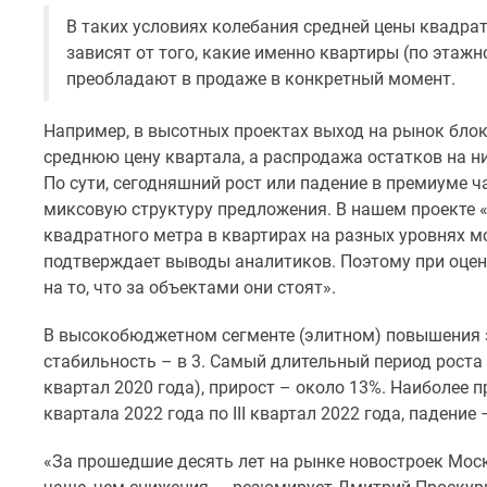
Рассрочка
В таких условиях колебания средней цены квадрат
Траншевая
зависят от того, какие именно квартиры (по этажн
ипотека
Дома
преобладают в продаже в конкретный момент.
и
коттеджи
Например, в высотных проектах выход на рынок бло
Коттеджные
среднюю цену квартала, а распродажа остатков на 
поселки
По сути, сегодняшний рост или падение в премиуме ч
в
Новой
миксовую структуру предложения. В нашем проекте «
Москве
квадратного метра в квартирах на разных уровнях м
Готовые
подтверждает выводы аналитиков. Поэтому при оцен
коттеджные
на то, что за объектами они стоят».
поселки
Строящиеся
В высокобюджетном сегменте (элитном) повышения з
коттеджные
поселки
стабильность – в 3. Самый длительный период роста д
Коттеджные
квартал 2020 года), прирост – около 13%. Наиболее 
поселки
квартала 2022 года по III квартал 2022 года, падение
в
лесу
«За прошедшие десять лет на рынке новостроек Мо
Коттеджные