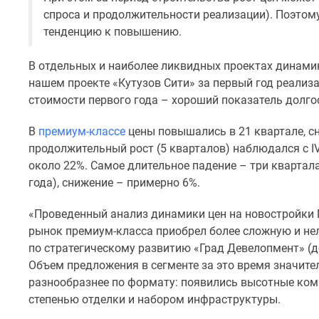
до
спроса и продолжительности реализации). Поэто
41%
тенденцию к повышению.
Видео
360°
В отдельных и наиболее ликвидных проектах динами
новостроек
нашем проекте «Кутузов Сити» за первый год реализ
Субсидированная
застройщиком
стоимости первого года – хороший показатель долго
Rutube
Поиск
В
премиум-классе
цены повышались в 21 квартале, сн
дома
продолжительный рост (5 кварталов) наблюдался с IV 
в
около 22%. Самое длительное падение – три квартала 
Москве
года), снижение – примерно 6%.
Программа
реновации
в
«Проведенный анализ динамики цен на новостройки М
Москве
рынок премиум-класса приобрел более сложную и нел
Новостройки
по стратегическому развитию «Град Девелопмент» (д
премиум-
Объем предложения в сегменте за это время значите
класса
разнообразнее по формату: появились высотные ко
Новостройки
бизнес-
степенью отделки и набором инфраструктуры.
класса