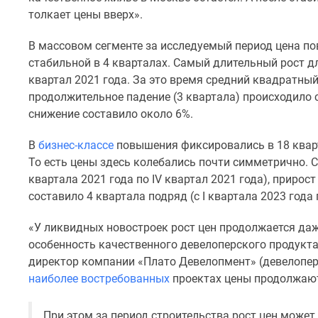
новостроек
толкает цены вверх».
Эксперты
и
В массовом сегменте за исследуемый период цена по
авторы
О
стабильной в 4 кварталах. Самый длительный рост длил
проекте
квартал 2021 года. За это время средний квадратны
Контакты
продолжительное падение (3 квартала) происходило с I
Реклама
снижение составило около 6%.
на
сайте
В
бизнес-классе
повышения фиксировались в 18 кварта
Vk
Дзен
То есть цены здесь колебались почти симметрично. С
Машино-
квартала 2021 года по IV квартал 2021 года), прирос
места
составило 4 квартала подряд (с I квартала 2023 года 
Апартаменты
#траншевая
«У ликвидных новостроек рост цен продолжается даж
ипотека
особенность качественного девелоперского продукта
#рассрочка
ИТ-
директор компании «Плато Девелопмент» (девелопер 
ипотека
наиболее востребованных
проектах цены продолжают
Квартиры
со
При этом за период строительства рост цен может
скидками