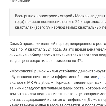
стабильной.
комнатные
Квартиры
на
Весь рынок новостроек «старой» Москвы за десять л
карте
года) показал повышение цены в 24 кварталах, сни
Ипотечный
калькулятор
кварталах (всего 39 наблюдаемых квартальных пе
Семейная
ипотека
Военная
Самый продолжительный период непрерывного роста д
ипотека
года по IV квартал 2021 года. За это время цена уве
Банки
снижение наблюдалось в течение трех кварталов подряд
и
программы
тогда цена сократилась примерно на 4%.
Медиа
Новости
«Московский рынок жилья устойчиво демонстрирует 
недвижимости
обусловлено сочетанием эффективной политики
дев
Мнение
эксперты MR Analytics. – Периоды падения цен, как п
эксперта
за ними следуют длительные фазы роста, которые мо
Аналитика
рынка
тем, что жилая недвижимость в столице воспринима
Покупателю
актив, защищающий капитал от инфляции. Даже в пе
Экспертиза
качественное жилье в Москве остается. А после стаб