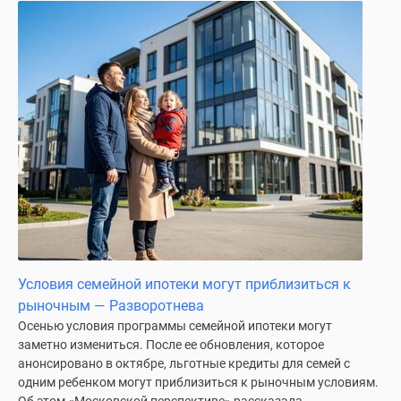
поселки
у
водоема
Коттеджные
поселки
в
ипотеку
Бизнес-
центры
Коттеджи
Скидки
и
акции
Условия семейной ипотеки могут приблизиться к
Макс
рыночным — Разворотнева
Осенью условия программы семейной ипотеки могут
заметно измениться. После ее обновления, которое
анонсировано в октябре, льготные кредиты для семей с
одним ребенком могут приблизиться к рыночным условиям.