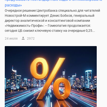
1-
расходы»
комнатные
Очередное решение Центробанка специально для читателей
2-
Новострой-М комментирует Денис Бобков, генеральный
комнатные
директор аналитической и консалтинговой компании
3-
«Недвижимость-Профи»: – Гомеопатия продолжается:
комнатные
сегодня ЦБ снизил ключевую ставку на очередные 0,25...
Квартиры
24 июля
2972
на
карте
Ипотечный
калькулятор
Семейная
ипотека
Военная
ипотека
Банки
и
программы
Медиа