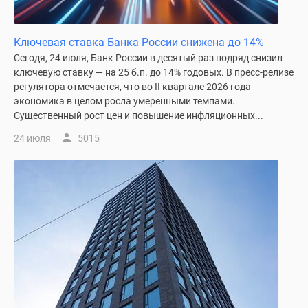
Новости
недвижимости
Ключевая ставка Банка России снижена до 14%
Мнение
Сегодя, 24 июля, Банк России в десятый раз подряд снизил
эксперта
ключевую ставку — на 25 б.п. до 14% годовых. В пресс-релизе
Аналитика
регулятора отмечается, что во II квартале 2026 года
рынка
экономика в целом росла умеренными темпами.
Покупателю
Существенный рост цен и повышение инфляционных...
Экспертиза
24 июля
5015
новостроек
Эксперты
и
авторы
О
проекте
Контакты
Реклама
на
сайте
Vk