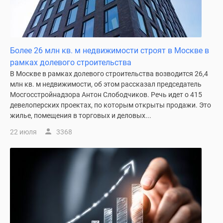
Дзен
Машино-
места
Апартаменты
Более 26 млн кв. м недвижимости строят в Москве в
#траншевая
рамках долевого строительства
ипотека
В Москве в рамках долевого строительства возводится 26,4
#рассрочка
млн кв. м недвижимости, об этом рассказал председатель
ИТ-
Мосгосстройнадзора Антон Слободчиков. Речь идет о 415
девелоперских проектах, по которым открыты продажи. Это
ипотека
жилье, помещения в торговых и деловых...
Квартиры
со
22 июля
3368
скидками
до
41%
Видео
360°
новостроек
Субсидированная