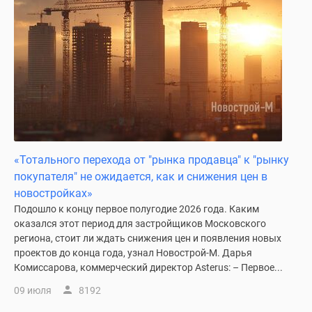
Дома
и
коттеджи
Коттеджные
поселки
в
Новой
Москве
Готовые
«Тотального перехода от "рынка продавца" к "рынку
коттеджные
покупателя" не ожидается, как и снижения цен в
поселки
новостройках»
Строящиеся
Подошло к концу первое полугодие 2026 года. Каким
коттеджные
оказался этот период для застройщиков Московского
поселки
региона, стоит ли ждать снижения цен и появления новых
Коттеджные
проектов до конца года, узнал Новострой-М. Дарья
поселки
Комиссарова, коммерческий директор Asterus: – Первое...
в
09 июля
8192
лесу
Коттеджные