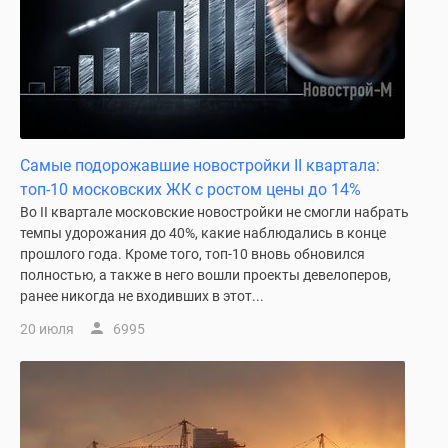
застройщиком
Rutube
Поиск
дома
в
Москве
Программа
Самые подорожавшие новостройки II квартала:
реновации
топ-10 московских ЖК с ростом цены до 14%
в
Во II квартале московские новостройки не смогли набрать
Москве
темпы удорожания до 40%, какие наблюдались в конце
Новостройки
прошлого года. Кроме того, топ-10 вновь обновился
премиум-
полностью, а также в него вошли проекты девелоперов,
класса
ранее никогда не входивших в этот...
Новостройки
20 июля
6995
бизнес-
класса
Рассрочка
Траншевая
ипотека