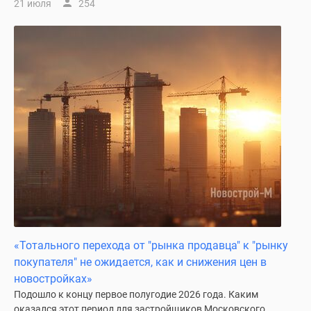
21 июля
254
Дзен
Машино-
места
Апартаменты
#траншевая
ипотека
#рассрочка
ИТ-
ипотека
Квартиры
со
скидками
до
41%
«Тотального перехода от "рынка продавца" к "рынку
Видео
покупателя" не ожидается, как и снижения цен в
360°
новостройках»
новостроек
Подошло к концу первое полугодие 2026 года. Каким
Субсидированная
оказался этот период для застройщиков Московского