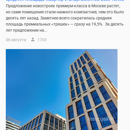
1-
Предложение новостроек премиум-класса в Москве растет,
комнатные
но сами помещения стали намного компактнее, чем это было
2-
десять лет назад. Заметнее всего сократилась средняя
комнатные
площадь премиальных «трешек» — сразу на 19,5%. За десять
3-
лет предложение на...
комнатные
06 августа
1703
Квартиры
на
карте
Ипотечный
калькулятор
Семейная
ипотека
Военная
ипотека
Банки
и
программы
Медиа