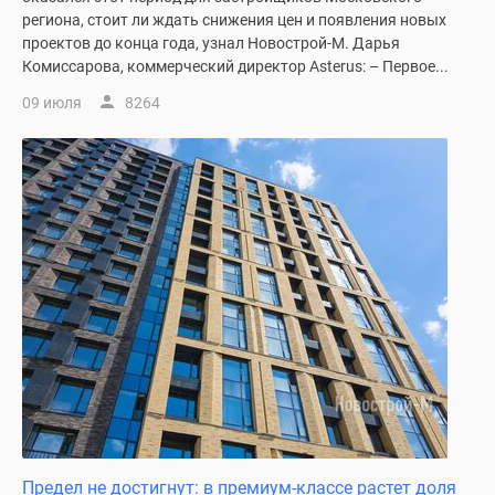
застройщиком
региона, стоит ли ждать снижения цен и появления новых
Rutube
проектов до конца года, узнал Новострой-М. Дарья
Поиск
Комиссарова, коммерческий директор Asterus: – Первое...
дома
09 июля
8264
в
Москве
Программа
реновации
в
Москве
Новостройки
премиум-
класса
Новостройки
бизнес-
класса
Рассрочка
Траншевая
ипотека
Предел не достигнут: в премиум-классе растет доля