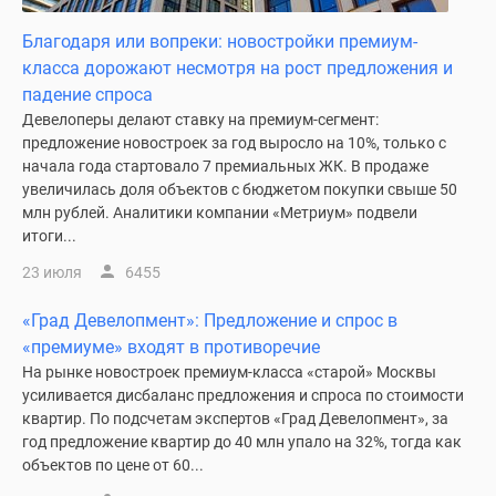
Новости
Благодаря или вопреки: новостройки премиум-
недвижимости
класса дорожают несмотря на рост предложения и
Мнение
падение спроса
эксперта
Девелоперы делают ставку на премиум-сегмент:
Аналитика
предложение новостроек за год выросло на 10%, только с
рынка
начала года стартовало 7 премиальных ЖК. В продаже
Покупателю
увеличилась доля объектов с бюджетом покупки свыше 50
Экспертиза
млн рублей. Аналитики компании «Метриум» подвели
новостроек
итоги...
Эксперты
23 июля
6455
и
авторы
«Град Девелопмент»: Предложение и спрос в
О
«премиуме» входят в противоречие
проекте
На рынке новостроек премиум-класса «старой» Москвы
Контакты
усиливается дисбаланс предложения и спроса по стоимости
Реклама
квартир. По подсчетам экспертов «Град Девелопмент», за
на
год предложение квартир до 40 млн упало на 32%, тогда как
объектов по цене от 60...
сайте
Vk