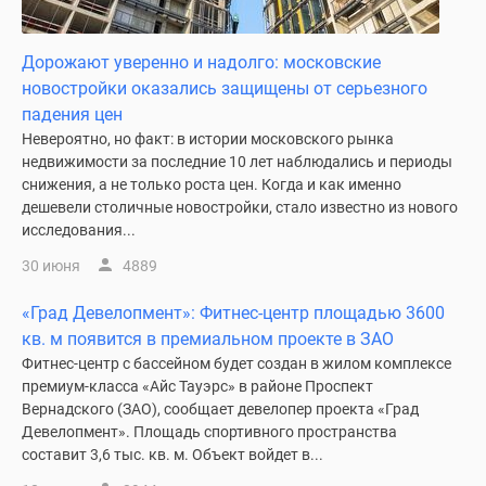
поселки
у
Дорожают уверенно и надолго: московские
водоема
новостройки оказались защищены от серьезного
Коттеджные
падения цен
поселки
Невероятно, но факт: в истории московского рынка
в
недвижимости за последние 10 лет наблюдались и периоды
ипотеку
снижения, а не только роста цен. Когда и как именно
Бизнес-
дешевели столичные новостройки, стало известно из нового
исследования...
центры
Коттеджи
30 июня
4889
Скидки
и
«Град Девелопмент»: Фитнес-центр площадью 3600
акции
кв. м появится в премиальном проекте в ЗАО
Макс
Фитнес-центр с бассейном будет создан в жилом комплексе
премиум-класса «Айс Тауэрс» в районе Проспект
Вернадского (ЗАО), сообщает девелопер проекта «Град
Девелопмент». Площадь спортивного пространства
составит 3,6 тыс. кв. м. Объект войдет в...