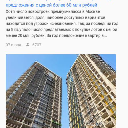
Дома
предложения с ценой более 60 млн рублей
и
Хотя число новостроек премиум-класса в Москве
коттеджи
увеличивается, доля наиболее доступных вариантов
находится под угрозой исчезновения. Так, за последний год
Коттеджные
на 88% упало число предлагаемых к покупке лотов с ценой
поселки
менее 20 млн рублей. За год предложение квартир в...
в
Новой
07 июля
6707
Москве
Готовые
коттеджные
поселки
Строящиеся
коттеджные
поселки
Коттеджные
поселки
в
лесу
Коттеджные