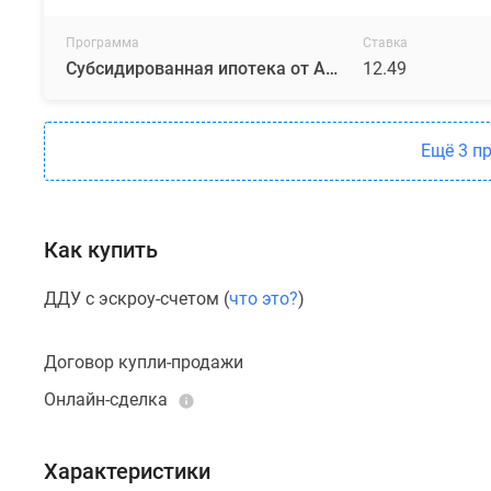
построены
и
Программа
Ставка
сданы,
Субсидированная ипотека от Абсолют
12.49
оформлено
благоустройство
территории.
Ещё 3 п
Широкий
выбор
планировочных
Как купить
решений
представлен
ДДУ с эскроу-счетом (
что это?
)
лотами
от
Договор купли-продажи
одно-
Онлайн-сделка
до
трехкомнатных,
во
Характеристики
всех