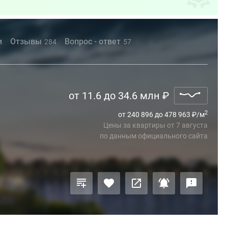
и
Отзывы
Вопрос - ответ
284
57
от 11.6 до 34.6 млн
₽
2
от 240 896 до 478 963
₽
/м
Цены за квартиры
от
7 августа
по данным официального сайта