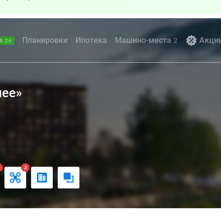
Планировки
Ипотека
Машино-места
Акци
2
8.26
нее»
1
2