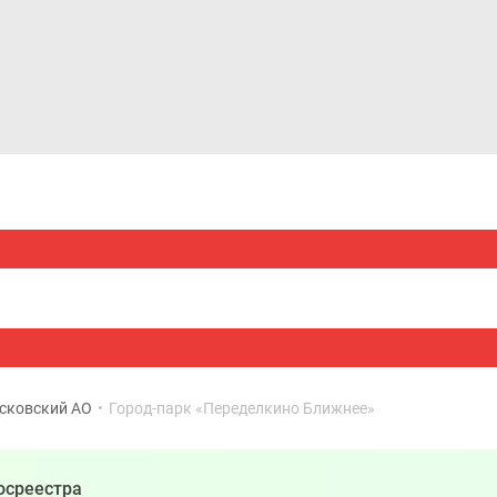
Дома и коттеджи
Ипотека
Медиа
Консультация
сковский АО
•
Город-парк «Переделкино Ближнее»
осреестра