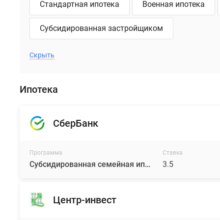
Стандартная ипотека
Военная ипотека
себя
79
Субсидированная застройщиком
корпусов
с
разной
Скрыть
высотностью,
от
Ипотека
7
до
25
СберБанк
этажей.
Архитектура
всех
Программа
Ставка
домов
Субсидированная семейная ипотека 3,5% на весь срок от Абсолют
3.5
выполнена
в
едином
Центр-инвест
стиле,