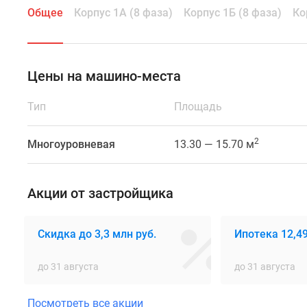
юго-
Общее
Корпус 1А (8 фаза)
Корпус 1Б (8 фаза)
Ко
западной
части
Новой
Цены на машино-места
Москвы.
Город-
Тип
Площадь
парк
класса
2
«комфорт
Многоуровневая
13.30 — 15.70 м
+»
реализуется
Акции от застройщика
компанией
«Абсолют
Недвижимость»
Скидка до 3,3 млн руб.
Ипотека 12,49
и
имеет
до 31 августа
до 31 августа
хорошую
транспортную
Посмотреть все акции