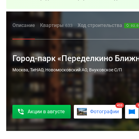
Описание
Квартиры
Ход строительства
633
02.0
Город-парк «Переделкино Ближ
Микрорайон
Москва, ТиНАО, Новомосковский АО, Внуковское С/П
«Переделкино
Ближнее»
–
это
433
большой
Акции в августе
Фотографии
жилой
комплекс,
расположенный
в