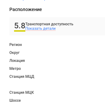
доступность.
В
Расположение
10
минутах
ходьбы
5.8
Транспортная доступность
находится
Показать детали
станция
метро
Регион
«Рассказовка»,
чуть
Округ
дальше
Локация
расположена
станция
Метро
МЦД-4
Станция МЦД
«Мичуринец».
Удобный
выезд
Станция МЦК
к
Шоссе
МКАД