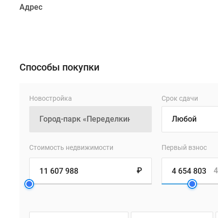
обеспечивает
Адрес
Боровское
шоссе,
также
всего
за
Способы покупки
12
минут
от
Новостройка
Срок сдачи
комплекса
можно
доехать
до
Стоимость недвижимости
Первый взнос
аэропорта
«Внуково».
₽
4
Проект
включает
в