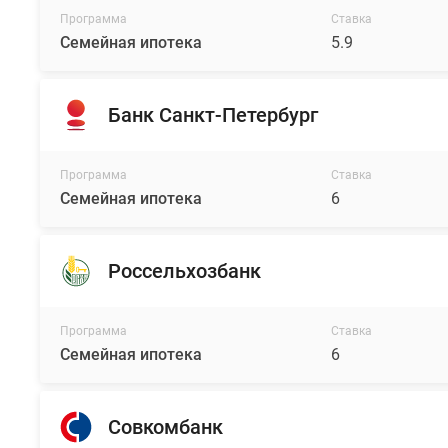
с
Программа
Ставка
акцентом
Семейная ипотека
5.9
на
природные
фактуры
Банк Санкт-Петербург
и
оттенки,
при
Программа
Ставка
этом
Семейная ипотека
6
каждая
секция
имеет
Россельхозбанк
уникальный
внешний
Программа
Ставка
вид.
Семейная ипотека
6
Большая
часть
домов
Совкомбанк
уже