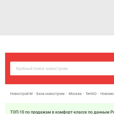
Новостройки
Квартиры
Удобный поиск новостроек
Новострой-М
•
База новостроек
•
Москва
•
ТиНАО
•
Новомо
ТОП-10 по продажам в комфорт-классе по данным Р