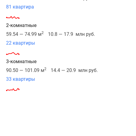
комплекса
81 квартира
является
экологически
чистым
2-комнатные
благодаря
2
59.54 — 74.99 м
10.8 — 17.9 млн руб.
обилию
22 квартиры
лесов
и
водных
3-комнатные
объектов,
2
90.50 — 101.09 м
14.4 — 20.9 млн руб.
в
33 квартиры
шаговой
доступности
есть
несколько
автобусных
остановок,
общественный
транспорт