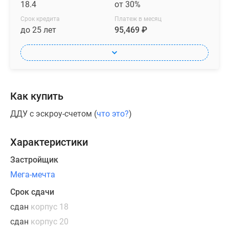
больших
18.4
от 30%
семей.
Срок кредита
Платеж в месяц
Окна
до 25 лет
95,469 ₽
во
всех
лотах
увеличены,
преимущество
Как купить
остекленных
лоджий
ДДУ с эскроу-счетом (
что это?
)
–
панорамный
Характеристики
вид
Застройщик
на
окружающую
Мега-мечта
природу.
Срок сдачи
Будущим
сдан
корпус 18
жителям
доступно
сдан
корпус 20