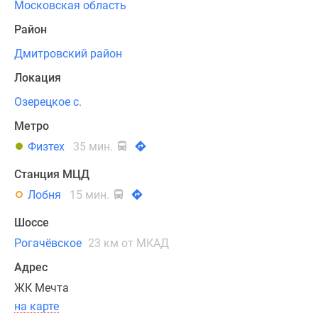
Московская область
стиле.
Район
Кирпичные
фасады
Дмитровский район
зданий
Локация
сочетают
в
Озерецкое с.
себе
Метро
контрастные
Физтех
35 мин.
оттенки
белого
Станция МЦД
и
Лобня
15 мин.
графитового,
особенностью
Шоссе
комплекса
Рогачёвское
23 км от МКАД
станут
Адрес
широкоформатные
окна
ЖК Мечта
и
на карте