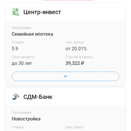
классические
Центр-инвест
варианты
с
большими
Программа
кухнями
Семейная ипотека
и
Ставка
Нач. взнос
отдельными
5.9
от 20.01%
спальнями,
Срок кредита
Платеж в месяц
так
до 30 лет
39,322 ₽
и
квартиры
евроформата
с
СДМ-Банк
кухнями-
гостиными,
особенно
Программа
удобными
Новостройка
для
Ставка
Нач. взнос