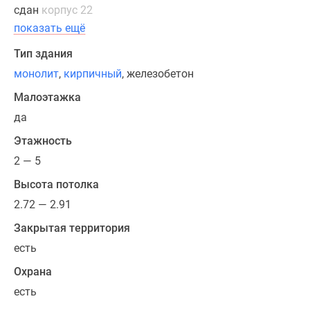
5
сдан
корпус 22
разных
показать ещё
видов
Тип здания
дизайнерской
отделки,
монолит
,
кирпичный
, железобетон
также
Малоэтажка
представлены
да
квартиры
в
Этажность
черновой
2 — 5
и
Высота потолка
предчистовой
2.72 — 2.91
отделке.
Закрытая территория
Продажа
есть
жилья
в
Охрана
живописном
есть
и