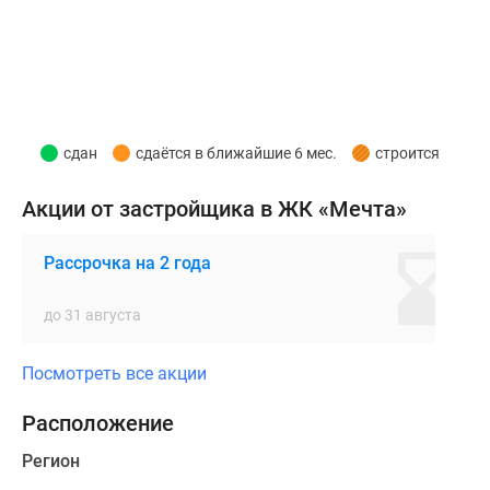
ходит
напрямую
до
станции
МЦД
«Лобня».
сдан
сдаётся в ближайшие 6 мес.
строится
В
Акции от застройщика в ЖК «Мечта»
составе
проекта
Рассрочка на 2 года
возводится
десять
до 31 августа
5-
этажных
Посмотреть все акции
корпусов,
выдержанных
Расположение
в
едином
Регион
архитектурном