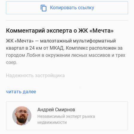
Копировать ссылку
Комментарий эксперта о ЖК «Мечта»
ЖК «Мечта» — малоэтажный мультиформатный
квартал в 24 км от МКАД. Комплекс расположен за
городом Лобня в окружении лесных массивов и трех
озер.
Надежность застройщика
Проект реализуется уже более 10 лет, его
читать далее
застройщиком выступает ГК «Мега-Мечта».
Компания работает с 2005 года и уже успешно ввела
Андрей Смирнов
в эксплуатацию 8 кварталов на территории ЖК
Независимый эксперт рынка
«Мечта».
недвижимости
Описание ЖК