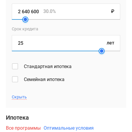
Современные
30.0%
₽
планировки
представлены
Срок кредита
лотами
от
лет
одно-
до
трехкомнатных,
диапазон
Стандартная ипотека
площадей
Семейная ипотека
–
39
–
Скрыть
101
кв.
м.
Ипотека
Есть
Все программы
Оптимальные условия
как