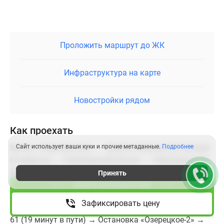
Проложить маршрут до ЖК
Инфраструктура на карте
Новостройки рядом
Как проехать
Метро «Савеловская» → Пройти пешком 260 метров
Сайт использует ваши куки и прочие метаданные.
Подробнее
(3 минуты) → Савеловский вокзал → Электрички до
Лобни, Дмитрова, Икши, Савелово, Талдома,
Принять
Вербилок, Костино (36 минут в пути) → Станция
Звоните, мы ещё работаем!
Лобня → Пройти пешком 120 метров (1 минута) →
Зафиксировать цену
Остановка «Станция Лобня» → Автобусы № 23, 31/50,
61 (19 минут в пути) → Остановка «Озерецкое-2» →