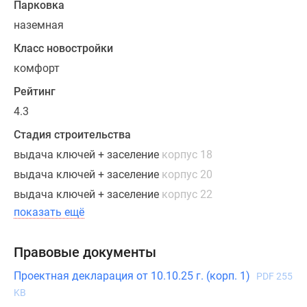
Парковка
комфортабельном
наземная
комплексе
«Мечта»
Класс новостройки
возможна
комфорт
по
100%
Рейтинг
предоплате
4.3
или
Стадия строительства
с
выдача ключей + заселение
корпус 18
использованием
ипотечных
выдача ключей + заселение
корпус 20
средств.
выдача ключей + заселение
корпус 22
показать ещё
Правовые документы
Проектная декларация от 10.10.25 г. (корп. 1)
PDF 255
KB