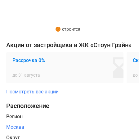
делового
кластера
«Москва-
Сити»,
строится
также
в
Акции от застройщика в ЖК «Стоун Грэйн»
районе
находится
Рассрочка 0%
Ск
несколько
популярных
до 31 августа
до
парков
для
Посмотреть все акции
активного
отдыха
Расположение
и
Регион
прогулок.
Москва
ЖК
Округ