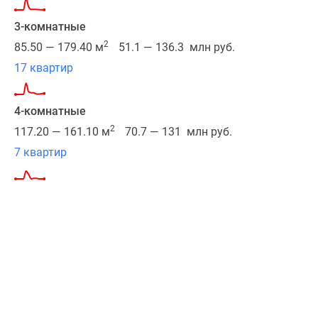
20
минутах
3-комнатные
езды
2
85.50 — 179.40 м
51.1 — 136.3 млн руб.
–
17 квартир
ТТК
и
4-комнатные
Андреевская
набережная
2
117.20 — 161.10 м
70.7 — 131 млн руб.
у
7 квартир
Воробьевых
гор.
Около
получаса
займет
путь
до
Киевского
вокзала
или