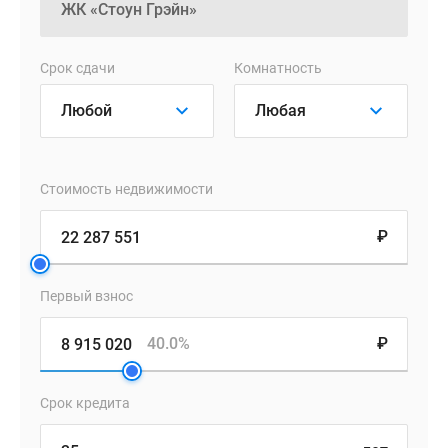
будут
выполнены
в
Срок сдачи
Комнатность
современном
европейском
стиле.
Форма
корпуса
Стоимость недвижимости
А
–
₽
вытянутая,
с
Первый взнос
динамичными
террасами
40.0%
₽
на
верхних
этажах,
Срок кредита
а
корпус