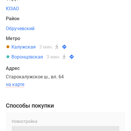
«Стоун
Грэйн»
ЮЗАО
станет
Район
новой
Обручевский
доминантой
Юго-
Метро
Западного
Калужская
3 мин.
округа
Воронцовская
3 мин.
благодаря
необычной
Адрес
архитектуре.
Старокалужское ш., вл. 64
2
на карте
башни
высотой
от
Способы покупки
20
до
45
Новостройка
этажей