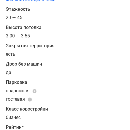
террасами
Этажность
на
20 — 45
верхних
этажах.
Высота потолка
Всего
3.00 — 3.55
в
Закрытая территория
жилом
комплексе
есть
расположится
Двор без машин
618
да
лотов.
На
Парковка
каждом
подземная
этаже
гостевая
будет
Класс новостройки
от
2
бизнес
квартир,
Рейтинг