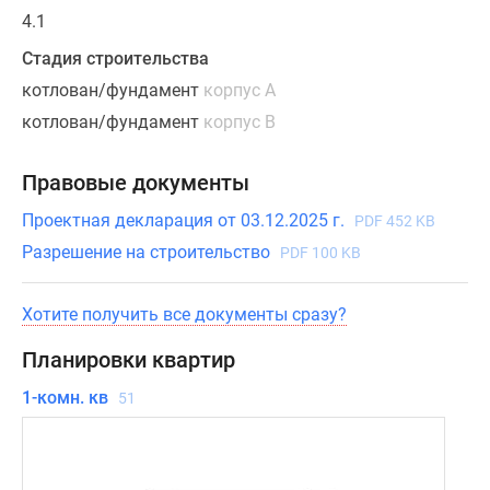
что
4.1
сохранит
тишину
Стадия строительства
и
котлован/фундамент
корпус А
камерность.
котлован/фундамент
корпус В
Квартиру
Правовые документы
в
проекте
Проектная декларация от 03.12.2025 г.
PDF 452 KB
можно
Разрешение на строительство
PDF 100 KB
будет
приобрести
Хотите получить все документы сразу?
с
предчистовой
Планировки квартир
отделкой
или
1-комн. кв
51
с
готовой
дизайнерской