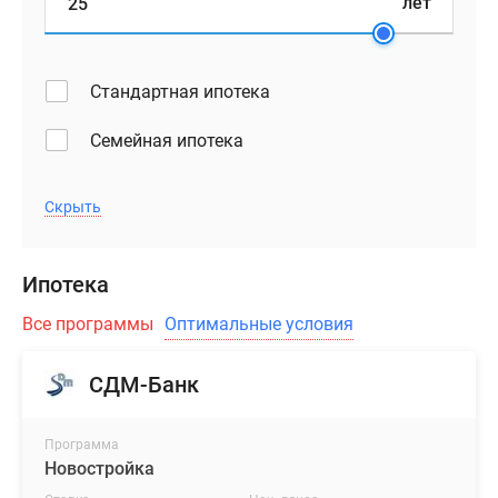
лет
B
напомнит
загородный
Стандартная ипотека
особняк
со
Семейная ипотека
скатной
крышей.
Скрыть
Большая
часть
фасадов
Ипотека
будет
остеклена,
Все программы
Оптимальные условия
стильный
образ
СДМ-Банк
дополнит
декоративный
Программа
кирпич
Новостройка
светло-