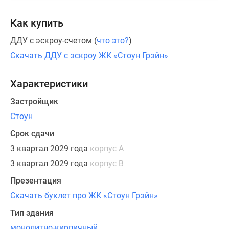
с
окнами
Как купить
в
ДДУ с эскроу-счетом (
что это?
)
пол,
четырьмя
Скачать ДДУ с эскроу ЖК «Стоун Грэйн»
спальнями,
включая
Характеристики
мастер-
Застройщик
блок,
резиденции
Стоун
со
Срок сдачи
вторым
3 квартал 2029 года
корпус А
светом,
3 квартал 2029 года
корпус В
окнами
в
Презентация
ванных,
Скачать буклет про ЖК «Стоун Грэйн»
видовыми
Тип здания
лоджиями
и
монолитно-кирпичный