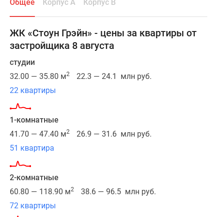
Общее
Корпус А
Корпус В
и
«Калужская».
Окружение
ЖК «Стоун Грэйн» - цены за квартиры от
жилого
застройщика 8 августа
комплекса
удачно
студии
сочетает
2
32.00 — 35.80 м
22.3 — 24.1 млн руб.
в
22 квартиры
себе
все
виды
1-комнатные
инфраструктуры.
2
41.70 — 47.40 м
26.9 — 31.6 млн руб.
Рядом
51 квартира
находятся
Ленинский
и
2-комнатные
Ломоносовский
2
60.80 — 118.90 м
38.6 — 96.5 млн руб.
проспекты,
72 квартиры
в