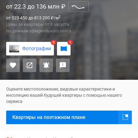
от 22.3 до 136 млн
₽
«Стоун
Грэйн»
2
от 523 450 до 813 200
₽
/м
класса
Цены за квартиры
от
8 августа
«бизнес+»
по данным официального сайта
будет
возведен
5
1
Фотографии
в
Обручевском
районе,
в
шаговой
доступности
Оцените местоположение, видовые характеристики и
от
инсоляцию вашей будущей квартиры с помощью нашего
сервиса
двух
станций
Квартиры на поэтажном плане
метро
–
«Воронцовская»