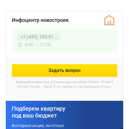
Инфоцентр новостроек
+7 (499) 705-91 ...
9:00 — 21:00
Задать вопрос
Выбирайте квартиру в
Бизнес-центре Stone Towers - Tower E
(Стоун Тауэрс - Тауэр Е)
по ценам от застройщика Стоун.
Подберем квартиру
под ваш бюджет
Выгодные акции, льготные