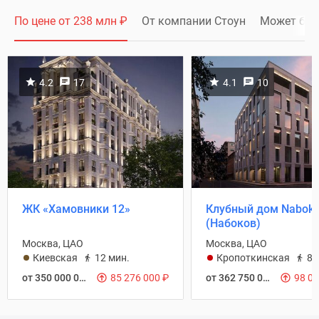
По цене от 238 млн
₽
От компании Стоун
Может быт
4.2
17
4.1
10
ЖК «Хамовники 12»
Клубный дом Nabok
(Набоков)
Москва, ЦАО
Москва, ЦАО
Киевская
12 мин.
Кропоткинская
8 
от 350 000 000
₽
85 276 000
₽
от 362 750 000
₽
98 0