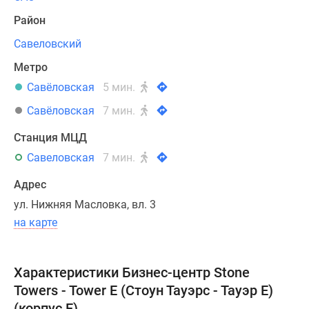
представляет
Район
клубный
вариант
Савеловский
делового
Метро
кластера
Савёловская
5 мин.
и
отличается
Савёловская
7 мин.
лаконичностью
Станция МЦД
на
Савеловская
7 мин.
фоне
окружающего
Адрес
его
ул. Нижняя Масловка, вл. 3
делового
на карте
квартала.
Высота
здания
Характеристики Бизнес-центр Stone
составляет
Towers - Tower E (Стоун Тауэрс - Тауэр Е)
6
(корпус Е)
этажей.