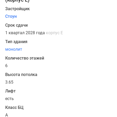
В
Застройщик
составе
Стоун
бизнес-
центра
Срок сдачи
всего
1 квартал 2028 года
корпус Е
8
Тип здания
помещений
монолит
офисного
формата.
Количество этажей
6
Приобрести
помещение
Высота потолка
можно
3.65
в
Лифт
рассрочку.
есть
Класс БЦ
A