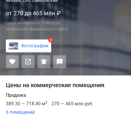
Новый
Москва, САО, Савеловский
бизнес-
от 270 до 465 млн
₽
центр
девелопера
Цены за офисы
от
9 августа
«Стоун»
по данным официального сайта
является
4
одним
Фотографии
из
элементов
уже
готового
премиального
Цены на коммерческие помещения
офисного
квартала
Продажа
на
2
389.30 — 718.40 м
270 — 465 млн руб.
Нижней
6 помещений
Масловке,
расположенного
в