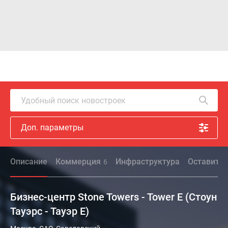
Удобный поиск новостроек
Доп. параметры
Описание
Коммерция
Инфраструктура
Оставить 
6
Бизнес-центр Stone Towers - Tower E (Стоун
Тауэрс - Тауэр Е)