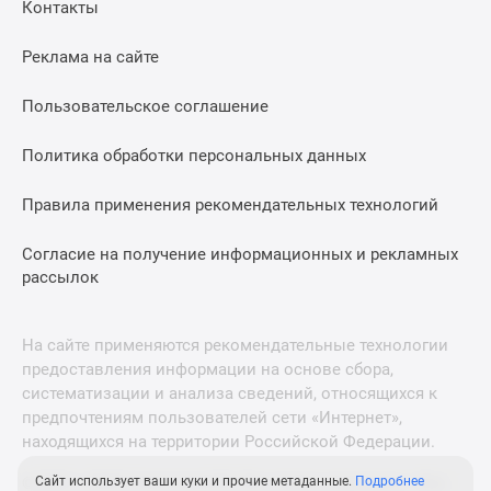
Контакты
Реклама на сайте
Пользовательское соглашение
Политика обработки персональных данных
Правила применения рекомендательных технологий
Согласие на получение информационных и рекламных
рассылок
На сайте применяются рекомендательные технологии
предоставления информации на основе сбора,
систематизации и анализа сведений, относящихся к
предпочтениям пользователей сети «Интернет»,
находящихся на территории Российской Федерации.
Сайт использует ваши куки и прочие метаданные.
Подробнее
© 2011—2026 Новострой-М. Все права защищены. Всё,