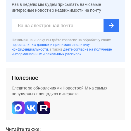
застройщиком
Раз в неделю мы будем присылать вам самые
Rutube
интересные новости о недвижимости на почту
Поиск
дома
в
Москве
Нажимая на кнопку, вы даёте согласие на обработку своих
Программа
персональных данных и принимаете политику
конфиденциальности
, а также
даёте согласие на получение
реновации
информационных и рекламных рассылок
в
Москве
Новостройки
Полезное
премиум-
класса
Следите за обновлениями Новострой-М на самых
Новостройки
популярных площадках интернета
бизнес-
класса
Рассрочка
Траншевая
ипотека
Читайте также: