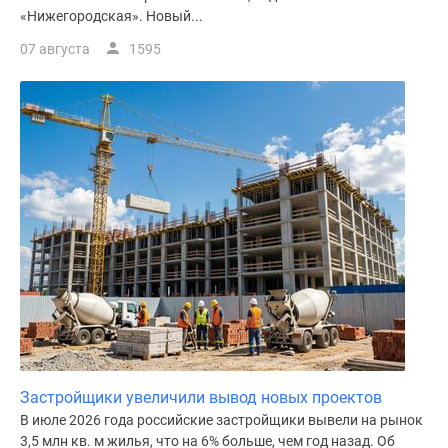
«Нижегородская». Новый...
поселки
у
07 августа
1595
водоема
Коттеджные
поселки
в
ипотеку
Бизнес-
центры
Коттеджи
Скидки
и
акции
Макс
Застройщики увеличили вывод новых проектов
В июле 2026 года российские застройщики вывели на рынок
3,5 млн кв. м жилья, что на 6% больше, чем год назад. Об