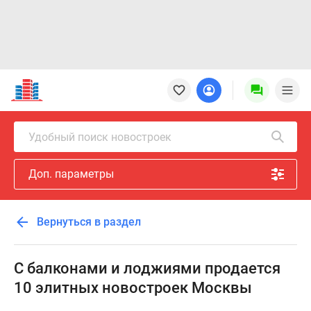
Новостройки
Квартиры
Ипотека
Новостройки
Удобный поиск новостроек
Москвы
Новостройки
Доп. параметры
Подмосковья
Новостройки
Новой
Вернуться в раздел
Москвы
Готовые
новостройки
С балконами и лоджиями продается
Новостройки
10 элитных новостроек Москвы
на
карте