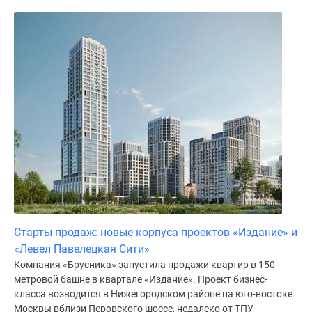
Дома
и
коттеджи
Коттеджные
поселки
в
Новой
Москве
Готовые
коттеджные
поселки
Строящиеся
коттеджные
поселки
Старты продаж: новые корпуса проектов «Издание» и
Коттеджные
«Левел Павелецкая Сити»
поселки
Компания «Брусника» запустила продажи квартир в 150-
в
метровой башне в квартале «Издание». Проект бизнес-
лесу
класса возводится в Нижегородском районе на юго-востоке
Москвы вблизи Перовского шоссе, недалеко от ТПУ
Коттеджные