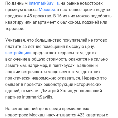
По данным
IntermarkSavills
, на рынке новостроек
Специальные
премиум-класса
Москвы
, в настоящее время ведутся
предложения
продажи в 45 проектах. В 16 из них можно подобрать
Коммерческие
квартиру или апартамент с балконом, лоджией или
помещения
террасой.
Продавцы
и
Учитывая, что большинство покупателей не готово
застройщики
платить за летние помещения высокую цену,
Панорамы
застройщики
предлагают террасы там, где их
новостроек
включение в общую стоимость окажется не сильно
Видеообзор
заметным, например, в пентхаусах. Балконы и
новостроек
лоджии встречаются чаще всего там, где от них
Экспертиза
практически невозможно отказаться. Нередко это
новостроек
бывает в проектах реконструкции исторических
Экология
зданий, отмечает Дмитрий Халин, управляющий
Москвы
партнер IntermarkSavills.
и
Подмосковья
На сегодняшний день среди премиальных
Студии
новостроек Москвы насчитывается 423 квартиры с