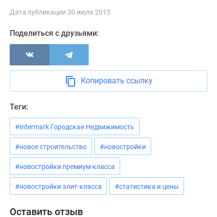
Новости
Дата публикации 30 июля 2015
недвижимости
Мнение
Поделиться с друзьями:
эксперта
Аналитика
рынка
Покупателю
Копировать ссылку
Экспертиза
новостроек
Теги:
Эксперты
и
#Intermark Городская Недвижимость
авторы
О
#новое строительство
#новостройки
проекте
#новостройки премиум-класса
Контакты
Реклама
#новостройки элит-класса
#статистика и цены
на
сайте
Оставить отзыв
Vk