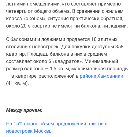
1-
летними помещениями, что составляет примерно
комнатные
четверть от общего объема. В сравнении с жильем
2-
класса «эконом», ситуация практически обратная,
комнатные
около 20% квартир не имеют ни балкона, ни лоджии.
3-
комнатные
С балконами и лоджиями продается 10 элитных
Квартиры
столичных новостроек. Для покупки доступны 358
на
квартир. Площадь балкона в них в среднем
карте
составляет около 6 «квадратов». Минимальный
Ипотечный
размер балкона — 1,5 кв. м, максимальная площадь
калькулятор
— в квартире, расположенной в
районе Хамовники
Семейная
(41 кв. м).
ипотека
Военная
ипотека
Между прочим:
Банки
и
На 15% вырос объем предложения элитных
программы
новостроек Москвы
Медиа