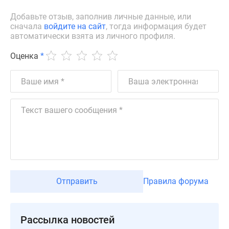
Дзен
Добавьте отзыв, заполнив личные данные, или
Машино-
сначала
войдите на сайт
, тогда информация будет
места
автоматически взята из личного профиля.
Апартаменты
Оценка
*
#траншевая
ипотека
#рассрочка
ИТ-
ипотека
Квартиры
со
скидками
до
41%
Отправить
Правила форума
Видео
360°
новостроек
Рассылка новостей
Субсидированная