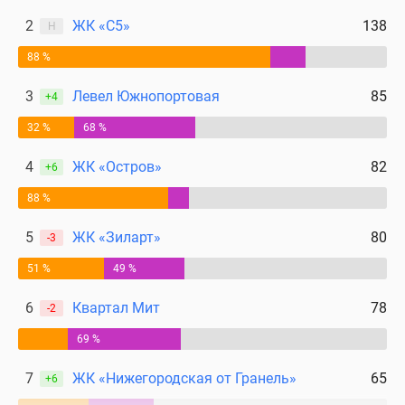
2
ЖК «С5»
138
Н
88 %
3
Левел Южнопортовая
85
+4
32 %
68 %
4
ЖК «Остров»
82
+6
88 %
5
ЖК «Зиларт»
80
-3
51 %
49 %
6
Квартал Мит
78
-2
69 %
7
ЖК «Нижегородская от Гранель»
65
+6