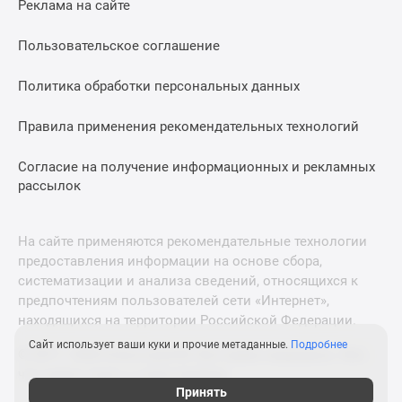
Реклама на сайте
Дзен
Машино-
Пользовательское соглашение
места
Апартаменты
Политика обработки персональных данных
#траншевая
Правила применения рекомендательных технологий
ипотека
#рассрочка
Согласие на получение информационных и рекламных
ИТ-
рассылок
ипотека
Квартиры
со
На сайте применяются рекомендательные технологии
скидками
предоставления информации на основе сбора,
до
систематизации и анализа сведений, относящихся к
41%
предпочтениям пользователей сети «Интернет»,
находящихся на территории Российской Федерации.
Видео
360°
Сайт использует ваши куки и прочие метаданные.
Подробнее
© 2011—2026 Новострой-М. Все права защищены. Всё,
новостроек
что нужно знать о новостройках
Субсидированная
Принять