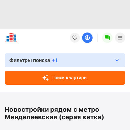
Новостройки
Квартиры
Ипотека
Новостройки
Москвы
Фильтры поиска
+1
Новостройки
Подмосковья
Поиск квартиры
Новостройки
Новой
Москвы
Готовые
Новостройки рядом с метро
новостройки
Новостройки
Менделеевская (серая ветка)
на
карте