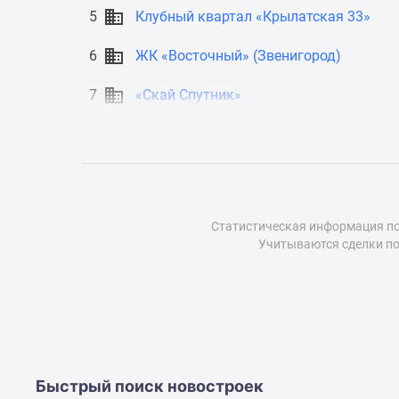
до
5
Клубный квартал «Крылатская 33»
41%
Видео
6
ЖК «Восточный» (Звенигород)
360°
новостроек
7
«Скай Спутник»
Субсидированная
застройщиком
Rutube
Поиск
дома
в
Москве
Статистическая информация по
Программа
Учитываются сделки по
реновации
в
Москве
Новостройки
премиум-
класса
Новостройки
бизнес-
Быстрый поиск новостроек
класса