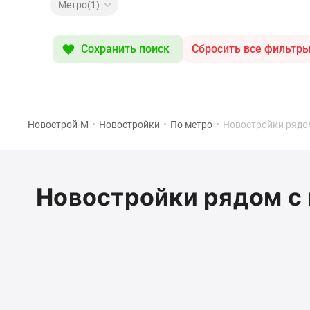
Специальные
Метро(1)
предложения
Коммерческие
помещения
Сохранить поиск
Сбросить все фильтр
Продавцы
и
застройщики
Панорамы
новостроек
Видеообзор
Новострой-М
•
Новостройки
•
По метро
•
Новостройки рядом
новостроек
Экспертиза
новостроек
Экология
Новостройки рядом с 
Москвы
и
Подмосковья
Студии
1-
комнатные
2-
комнатные
3-