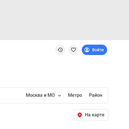
Войти
Москва и МО
Метро
Район
На карте