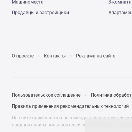
поселки
Машиноместа
3-комнат
у
водоема
Продавцы и застройщики
Апартаме
Коттеджные
поселки
в
ипотеку
Бизнес-
центры
Коттеджи
О проекте
Контакты
Реклама на сайте
Скидки
и
акции
Макс
Пользовательское соглашение
Политика обработ
Правила применения рекомендательных технологий
На сайте применяются рекомендательные технологии 
предпочтениям пользователей сети «Интернет», нахо