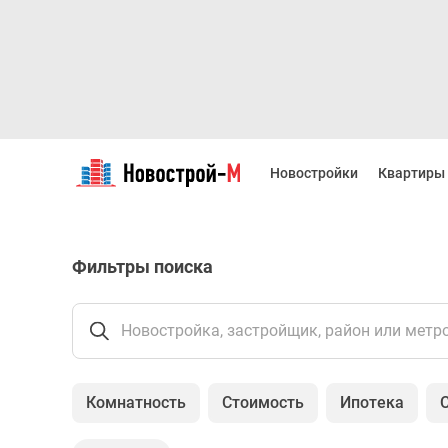
Новостройки
Квартиры
Новостройки
Квартиры
Ипотека
Новостройки
Москвы
Новостройки
Фильтры поиска
Подмосковья
Новостройки
Новой
Москвы
Новостройка, застройщик, район или метр
Готовые
новостройки
Новостройки
Комнатность
Стоимость
Ипотека
на
карте