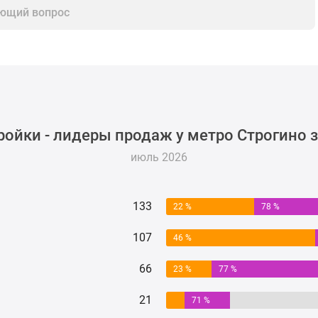
ющий вопрос
ойки - лидеры продаж у метро Строгино 
июль 2026
133
22 %
78 %
107
46 %
66
23 %
77 %
21
71 %