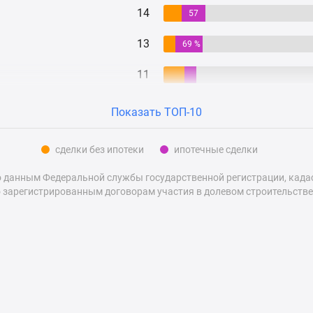
14
57
%
13
69 %
11
Показать ТОП-10
сделки без ипотеки
ипотечные сделки
 данным Федеральной службы государственной регистрации, кадаст
 зарегистрированным договорам участия в долевом строительстве