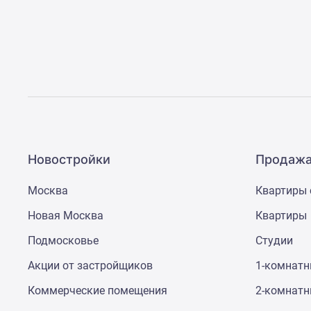
Рассрочка
Траншевая
ипотека
Дома
и
коттеджи
Коттеджные
поселки
в
Новой
Москве
Новостройки
Продажа
Готовые
коттеджные
поселки
Москва
Квартиры 
Строящиеся
коттеджные
Новая Москва
Квартиры
поселки
Подмосковье
Студии
Коттеджные
поселки
Акции от застройщиков
1-комнат
в
лесу
Коммерческие помещения
2-комнат
Коттеджные