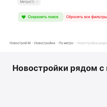
Специальные
Метро(1)
предложения
Коммерческие
помещения
Сохранить поиск
Сбросить все фильтр
Продавцы
и
застройщики
Панорамы
новостроек
Видеообзор
Новострой-М
•
Новостройки
•
По метро
•
Новостройки рядом
новостроек
Экспертиза
новостроек
Экология
Новостройки рядом с 
Москвы
и
Подмосковья
Студии
1-
комнатные
2-
комнатные
3-