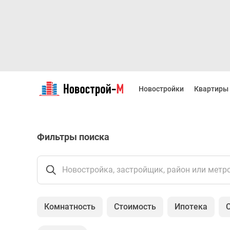
Новостройки
Квартиры
Новостройки
Квартиры
Ипотека
Новостройки
Москвы
Новостройки
Фильтры поиска
Подмосковья
Новостройки
Новой
Москвы
Новостройка, застройщик, район или метр
Готовые
новостройки
Новостройки
Комнатность
Стоимость
Ипотека
на
карте