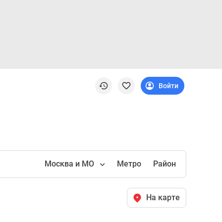
Войти
Москва и МО
Метро
Район
На карте