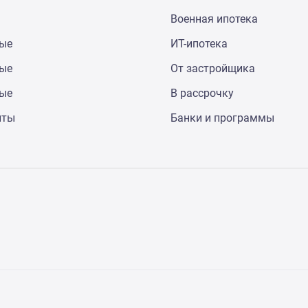
Военная ипотека
ные
ИТ-ипотека
ные
От застройщика
ные
В рассрочку
нты
Банки и программы