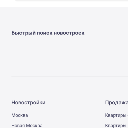
новостроек
Эксперты
и
авторы
О
проекте
Быстрый поиск новостроек
Контакты
Реклама
на
сайте
Vk
Дзен
Машино-
места
Апартаменты
#траншевая
ипотека
#рассрочка
Новостройки
Продажа
ИТ-
ипотека
Москва
Квартиры 
Квартиры
со
Новая Москва
Квартиры
скидками