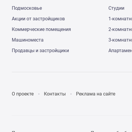
до
Подмосковье
Студии
41%
Видео
Акции от застройщиков
1-комнат
360°
новостроек
Коммерческие помещения
2-комнат
Субсидированная
Машиноместа
3-комнат
застройщиком
Rutube
Продавцы и застройщики
Апартаме
Поиск
дома
в
Москве
Программа
реновации
в
Москве
О проекте
Контакты
Реклама на сайте
Новостройки
премиум-
класса
Новостройки
бизнес-
класса