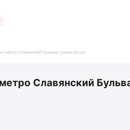
ы
 с метро Славянский Бульвар (синяя ветка)
метро Славянский Бульва