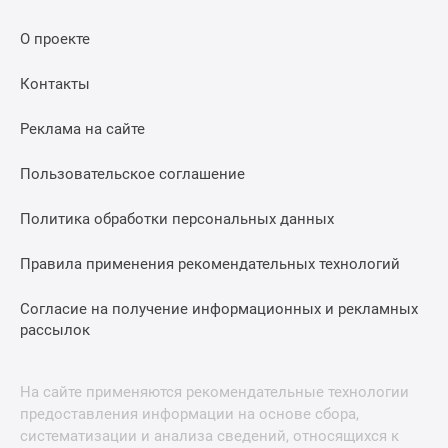
Дома
и
О проекте
коттеджи
Контакты
Коттеджные
поселки
Реклама на сайте
в
Новой
Пользовательское соглашение
Москве
Готовые
Политика обработки персональных данных
коттеджные
поселки
Правила применения рекомендательных технологий
Строящиеся
коттеджные
Согласие на получение информационных и рекламных
поселки
рассылок
Коттеджные
поселки
На сайте применяются рекомендательные технологии
в
предоставления информации на основе сбора,
лесу
систематизации и анализа сведений, относящихся к
Коттеджные