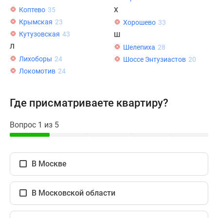
1-
Коптево
35
Х
комнатные
Крымская
23
Хорошево
33
2-
Кутузовская
43
Ш
комнатные
Л
Шелепиха
28
3-
Лихоборы
24
Шоссе Энтузиастов
20
комнатные
Локомотив
24
Квартиры
на
карте
Где присматриваете квартиру?
Ипотечный
калькулятор
Вопрос 1 из 5
Семейная
ипотека
Военная
В Москве
ипотека
Банки
и
В Московской области
программы
Медиа