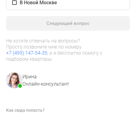
В Новой Москве
Новости
недвижимости
Мнение
Следующий вопрос
эксперта
Аналитика
рынка
Не хотите отвечать на вопросы?
Просто позвоните мне по номеру
Покупателю
+7 (495) 147-54-35
, и я бесплатно помогу с
Экспертиза
подбором квартиры.
новостроек
Эксперты
Ирина
и
Онлайн-консультант
авторы
О
проекте
Контакты
Как сюда попасть?
Реклама
на
сайте
Vk