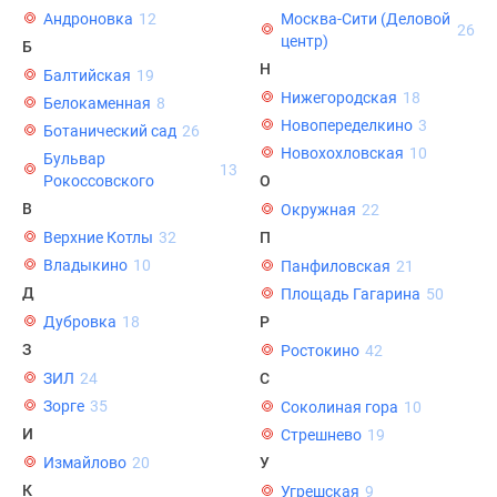
Андроновка
12
Москва-Сити (Деловой
Специальные
26
центр)
Б
предложения
Н
Балтийская
19
Коммерческие
Нижегородская
18
помещения
Белокаменная
8
Новопеределкино
3
Продавцы
Ботанический сад
26
Новохохловская
10
и
Бульвар
13
Рокоссовского
О
застройщики
В
Панорамы
Окружная
22
новостроек
Верхние Котлы
32
П
Видеообзор
Владыкино
10
Панфиловская
21
новостроек
Д
Площадь Гагарина
50
Экспертиза
Дубровка
18
Р
новостроек
З
Ростокино
42
Экология
ЗИЛ
24
С
Москвы
Зорге
35
Соколиная гора
10
и
И
Стрешнево
19
Подмосковья
Измайлово
20
У
Студии
К
Угрешская
9