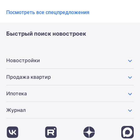
застройщиком
Rutube
Посмотреть все спецпредложения
Поиск
дома
в
Быстрый поиск новостроек
Москве
Программа
реновации
Новостройки
в
Москве
Продажа квартир
Новостройки
премиум-
класса
Ипотека
Новостройки
бизнес-
Журнал
класса
Рассрочка
Траншевая
ипотека